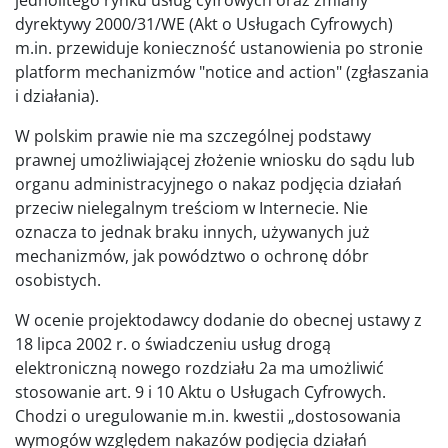
jednolitego rynku usług cyfrowych oraz zmiany
dyrektywy 2000/31/WE (Akt o Usługach Cyfrowych)
m.in. przewiduje konieczność ustanowienia po stronie
platform mechanizmów "notice and action" (zgłaszania
i działania).
W polskim prawie nie ma szczególnej podstawy
prawnej umożliwiającej złożenie wniosku do sądu lub
organu administracyjnego o nakaz podjęcia działań
przeciw nielegalnym treściom w Internecie. Nie
oznacza to jednak braku innych, używanych już
mechanizmów, jak powództwo o ochronę dóbr
osobistych.
W ocenie projektodawcy dodanie do obecnej ustawy z
18 lipca 2002 r. o świadczeniu usług drogą
elektroniczną nowego rozdziału 2a ma umożliwić
stosowanie art. 9 i 10 Aktu o Usługach Cyfrowych.
Chodzi o uregulowanie m.in. kwestii „dostosowania
wymogów względem nakazów podjęcia działań