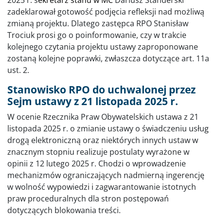
2025 r. s
ekretarz stanu w MC
Dariusz Standerski
zadeklarował gotowość podjęcia refleksji nad możliwą
zmianą projektu. Dlatego zastępca RPO Stanisław
Trociuk prosi go o poinformowanie, czy w trakcie
kolejnego czytania projektu ustawy zaproponowane
zostaną kolejne poprawki, zwłaszcza dotyczące art. 11a
ust. 2.
Stanowisko RPO do uchwalonej przez
Sejm ustawy z 21 listopada 2025 r.
W ocenie Rzecznika Praw Obywatelskich ustawa z 21
listopada 2025 r. o zmianie ustawy o świadczeniu usług
drogą elektroniczną oraz niektórych innych ustaw w
znacznym stopniu realizuje postulaty wyrażone w
opinii z 12 lutego 2025 r. Chodzi o wprowadzenie
mechanizmów ograniczających nadmierną ingerencję
w wolność wypowiedzi i zagwarantowanie istotnych
praw proceduralnych dla stron postępowań
dotyczących blokowania treści.