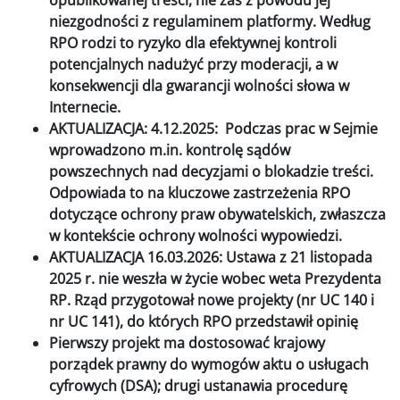
opublikowanej treści, nie zaś z powodu jej
niezgodności z regulaminem platformy. Według
RPO rodzi to ryzyko dla efektywnej kontroli
potencjalnych nadużyć przy moderacji, a w
konsekwencji dla gwarancji wolności słowa w
Internecie.
AKTUALIZACJA: 4.12.2025: Podczas prac w Sejmie
wprowadzono m.in. kontrolę sądów
powszechnych nad decyzjami o blokadzie treści.
Odpowiada to na kluczowe zastrzeżenia RPO
dotyczące ochrony praw obywatelskich, zwłaszcza
w kontekście ochrony wolności wypowiedzi.
AKTUALIZACJA 16.03.2026: Ustawa z 21 listopada
2025 r. nie weszła w życie wobec weta Prezydenta
RP. Rząd przygotował nowe projekty (nr UC 140 i
nr UC 141), do których RPO przedstawił opinię
Pierwszy projekt ma dostosować krajowy
porządek prawny do wymogów aktu o usługach
cyfrowych (DSA); drugi ustanawia procedurę