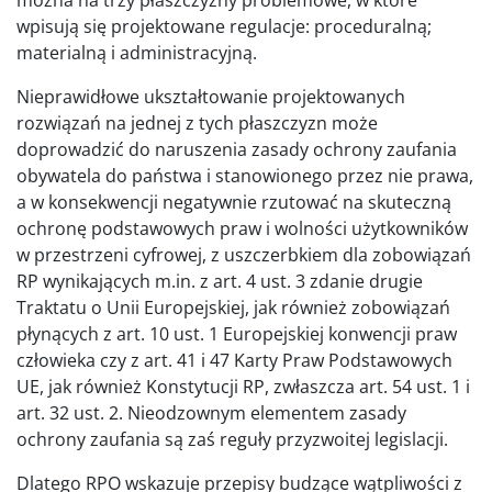
można na trzy płaszczyzny problemowe, w które
wpisują się projektowane regulacje: proceduralną;
materialną i administracyjną.
Nieprawidłowe ukształtowanie projektowanych
rozwiązań na jednej z tych płaszczyzn może
doprowadzić do naruszenia zasady ochrony zaufania
obywatela do państwa i stanowionego przez nie prawa,
a w konsekwencji negatywnie rzutować na skuteczną
ochronę podstawowych praw i wolności użytkowników
w przestrzeni cyfrowej, z uszczerbkiem dla zobowiązań
RP wynikających m.in. z art. 4 ust. 3 zdanie drugie
Traktatu o Unii Europejskiej, jak również zobowiązań
płynących z art. 10 ust. 1 Europejskiej konwencji praw
człowieka czy z art. 41 i 47 Karty Praw Podstawowych
UE, jak również Konstytucji RP, zwłaszcza art. 54 ust. 1 i
art. 32 ust. 2. Nieodzownym elementem zasady
ochrony zaufania są zaś reguły przyzwoitej legislacji.
Dlatego RPO wskazuje przepisy budzące wątpliwości z