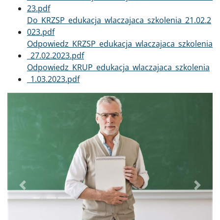
23.pdf
Dokument
Do_KRZSP_edukacja_wlaczajaca_szkolenia_21.02.2
023.pdf
Dokument
Odpowiedz_KRZSP_edukacja_wlaczajaca_szkolenia
_27.02.2023.pdf
Dokument
Odpowiedz_KRUP_edukacja_wlaczajaca_szkolenia
_1.03.2023.pdf
Poprzednie
Dalej