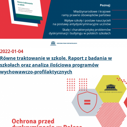
2022-01-04
Równe traktowanie w szkole. Raport z badania w
szkołach oraz analiza ilościowa programów
wychowawczo-profilaktycznych
Obraz