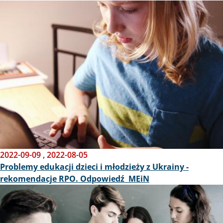
Obraz
2022-09-09
,
2022-08-05
Problemy edukacji dzieci i młodzieży z Ukrainy -
rekomendacje RPO. Odpowiedź MEiN
Obraz