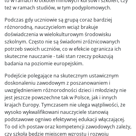
to w ramach krótkoterminowych kursów i szkoleń, czy
też w ramach studiów, w tym podyplomowych.
Podczas gdy uczniowie są grupą coraz bardziej
różnorodną, nauczycielom wciąż brakuje
doświadczenia w wielokulturowym środowisku
szkolnym. Często nie są świadomi zróżnicowanych
potrzeb swoich uczniów, co w efekcie ogranicza ich
skuteczne nauczanie - taki stan rzeczy pokazują
badania na poziomie europejskim.
Podejście polegające na skutecznym ustawicznym
doskonaleniu zawodowym z poszanowaniem i
uwzględnieniem różnorodności dzieci i młodzieży nie
jest jeszcze powszechne tak w Polsce, jak i innych
krajach Europy. Tymczasem nie ulega wątpliwości, że
wysoko wykwalifikowani nauczyciele stanowią
podstawowe ogniwo efektywnej edukacji włączającej.
To od ich postaw oraz kompetencji zawodowych zależy,
czy szkoła będzie miejscem wzrostu i rozwoju