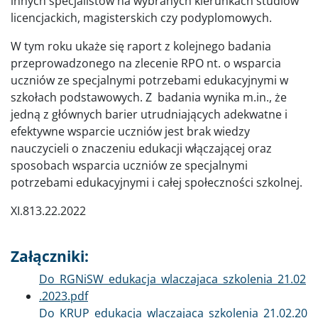
innych specjalistów na wybranych kierunkach studiów
licencjackich, magisterskich czy podyplomowych.
W tym roku ukaże się raport z kolejnego badania
przeprowadzonego na zlecenie RPO nt. o wsparcia
uczniów ze specjalnymi potrzebami edukacyjnymi w
szkołach podstawowych. Z badania wynika m.in., że
jedną z głównych barier utrudniających adekwatne i
efektywne wsparcie uczniów jest brak wiedzy
nauczycieli o znaczeniu edukacji włączającej oraz
sposobach wsparcia uczniów ze specjalnymi
potrzebami edukacyjnymi i całej społeczności szkolnej.
XI.813.22.2022
Załączniki:
Dokument
Do_RGNiSW_edukacja_wlaczajaca_szkolenia_21.02
.2023.pdf
Dokument
Do_KRUP_edukacja_wlaczajaca_szkolenia_21.02.20