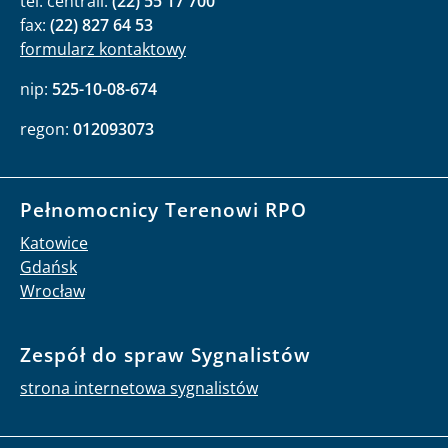
tel. centrali:
(22) 55 17 700
fax:
(22) 827 64 53
formularz kontaktowy
nip:
525-10-08-674
regon:
012093073
Pełnomocnicy Terenowi RPO
Katowice
Gdańsk
Wrocław
Zespół do spraw Sygnalistów
strona internetowa sygnalistów