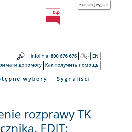
+ dopasuj wygląd
Infolinia:
800 676 676
EN
тримати допомогу
Как получить помощь
stępne wybory
Sygnaliści
enie rozprawy TK
cznika. EDIT: