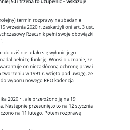
ej 50 i trzeba to uzupełnić – wskazuje
 kolejny) termin rozprawy na zbadanie
15 września 2020 r. zaskarżyli oni art. 3 ust.
otychczasowy Rzecznik pełni swoje obowiązki
".
 do dziś nie udało się wyłonić jego
adal pełni tę funkcję. Wnosi o uznanie, że
 Gwarantuje on niezakłóconą ochronę praw i
go tworzeniu w 1991 r. wzięto pod uwagę, że
o do wyboru nowego RPO kadencja
ka 2020 r., ale przełożono ją na 19
a. Następnie przesunięto to na 12 stycznia
naczono na 11 lutego. Potem rozprawę