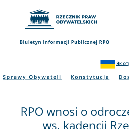
Biuletyn Informacji Publicznej RPO
Як о
Sprawy Obywateli
Konstytucja
Do
RPO wnosi o odrocz
ws. kadencji Rze