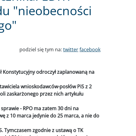
u "nieobecności
go"
podziel się tym na:
twitter
facebook
ł Konstytucyjny odroczył zaplanowaną na
tawiciela wnioskodawców-posłów PiS z 2
li zaskarżonego przez nich artykułu
 sprawie - RPO ma zatem 30 dni na
wę z 10 marca jedynie do 25 marca, a nie do
PiS. Tymczasem zgodnie z ustawą o TK