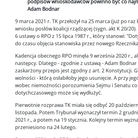
podpisów wnioskodawców powinno być co najmni
Adam Bodnar
9 marca 2021 r. TK przełożył na 25 marca (już po raz
wniosku posłów koalicji rządzącej (sygn. akt K 20/20). 
6 ustawy o RPO z 15 lipca 1987 r., który stanowi: "D
do czasu objęcia stanowiska przez nowego Rzecznika
Kadencja obecnego RPO minęła 9 września 2020 r., ale
następcy. Dlatego - zgodnie z ustawą - Adam Bodnar n
zaskarżony przepis jest zgodny z art. 2 Konstytucji.
wolności - którą osłabiłoby jego usunięcie. A przy je
wobec niemożności porozumienia Sejmu i Senatu c
dotychczasowego może się wydłużyć.
Pierwotnie rozprawa TK miała się odbyć 20 październi
listopada. Potem Trybunał wyznaczył termin 2 grudni
2021 r., a potem na 19 stycznia. Kolejny termin wyz
przeniesiono na 24 lutego.