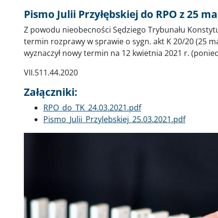
Pismo Julii Przyłębskiej do RPO z 25 ma
Z powodu nieobecności Sędziego Trybunału Konstytu
termin rozprawy w sprawie o sygn. akt K 20/20 (25 mar
wyznaczył nowy termin na 12 kwietnia 2021 r. (poniedz
VII.511.44.2020
Załączniki:
Dokument
RPO_do_TK_24.03.2021.pdf
Dokument
Pismo_Julii_Przylebskiej_25.03.2021.pdf