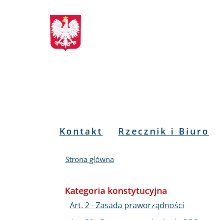
Biuletyn
Przejdź
Przejdź
Przejdź
Przejdź
do
do
to
do
Informacji
menu
treści
informacji
mapy
głównego
o
serwisu
Publicznej
kontakcie
RPO
Menu
Kontakt
Rzecznik i Biuro
PL
Strona główna
Kategoria konstytucyjna
Art. 2 - Zasada praworządności