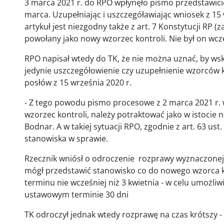
3 marca 2021 r. do RPO wpłynęło pismo przedstawici
marca. Uzupełniając i uszczegóławiając wniosek z 15
artykuł jest niezgodny także z art. 7 Konstytucji RP 
powołany jako nowy wzorzec kontroli. Nie był on wc
RPO napisał wtedy do TK, że nie można uznać, by ws
jedynie uszczegółowienie czy uzupełnienie wzorców 
posłów z 15 września 2020 r.
- Z tego powodu pismo procesowe z 2 marca 2021 r. w
wzorzec kontroli, należy potraktować jako w istocie
Bodnar. A w takiej sytuacji RPO, zgodnie z art. 63 us
stanowiska w sprawie.
Rzecznik wniósł o odroczenie rozprawy wyznaczonej
mógł przedstawić stanowisko co do nowego wzorca k
terminu nie wcześniej niż 3 kwietnia - w celu umożli
ustawowym terminie 30 dni
TK odroczył jednak wtedy rozprawę na czas krótszy -