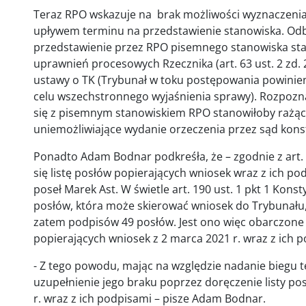
Teraz RPO wskazuje na brak możliwości wyznaczenia
upływem terminu na przedstawienie stanowiska. Od
przedstawienie przez RPO pisemnego stanowiska sta
uprawnień procesowych Rzecznika (art. 63 ust. 2 zd. 2 
ustawy o TK (Trybunał w toku postępowania powinien
celu wszechstronnego wyjaśnienia sprawy). Rozpozn
się z pisemnym stanowiskiem RPO stanowiłoby rażąc
uniemożliwiające wydanie orzeczenia przez sąd kons
Ponadto Adam Bodnar podkreśła, że – zgodnie z art. 
się listę posłów popierających wniosek wraz z ich po
poseł Marek Ast. W świetle art. 190 ust. 1 pkt 1 Konst
posłów, która może skierować wniosek do Trybunału,
zatem podpisów 49 posłów. Jest ono więc obarczone 
popierających wniosek z 2 marca 2021 r. wraz z ich 
- Z tego powodu, mając na względzie nadanie biegu t
uzupełnienie jego braku poprzez doręczenie listy po
r. wraz z ich podpisami – pisze Adam Bodnar.