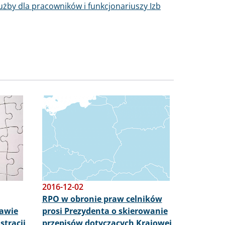
użby dla pracowników i funkcjonariuszy Izb
Obraz
2016-12-02
RPO w obronie praw celników
rawie
prosi Prezydenta o skierowanie
stracji
przepisów dotyczących Krajowej