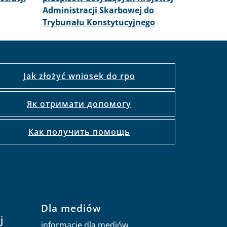
Administracji Skarbowej do
Trybunału Konstytucyjnego
Jak złożyć wniosek do rpo
Як отримати допомогу
Как получить помощь
Dla mediów
j
informacje dla mediów