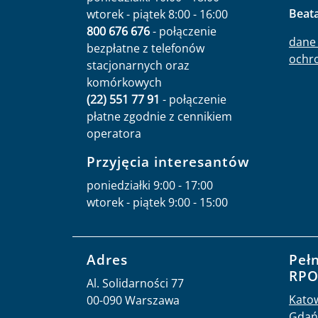
Beat
wtorek - piątek 8:00 - 16:00
800 676 676
- połączenie
dane 
bezpłatne z telefonów
ochr
stacjonarnych oraz
komórkowych
(22) 551 77 91
- połączenie
płatne zgodnie z cennikiem
operatora
Przyjęcia interesantów
poniedziałki 9:00 - 17:00
wtorek - piątek 9:00 - 15:00
Adres
Peł
RP
Al. Solidarności 77
Kato
00-090 Warszawa
Gdań