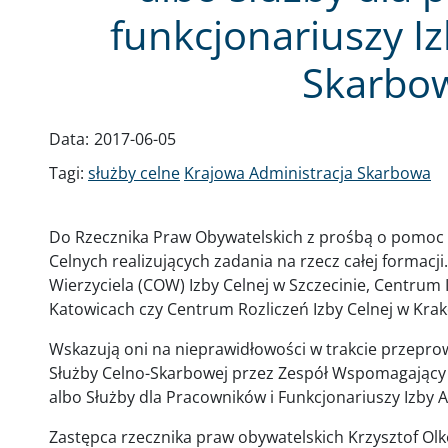
funkcjonariuszy Iz
Skarbo
Data:
2017-06-05
Tagi:
służby celne
Krajowa Administracja Skarbowa
Do Rzecznika Praw Obywatelskich z prośbą o pomoc zw
Celnych realizujących zadania na rzecz całej formac
Wierzyciela (COW) Izby Celnej w Szczecinie, Centrum I
Katowicach czy Centrum Rozliczeń Izby Celnej w Krak
Wskazują oni na nieprawidłowości w trakcie przeprow
Służby Celno-Skarbowej przez Zespół Wspomagający 
albo Służby dla Pracowników i Funkcjonariuszy Izby A
Zastępca rzecznika praw obywatelskich Krzysztof Olko