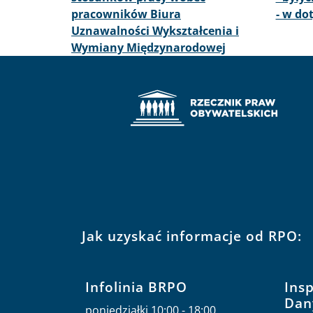
pracowników Biura
- w do
Uznawalności Wykształcenia i
Wymiany Międzynarodowej
Jak uzyskać informacje od RPO:
Infolinia BRPO
Ins
Dan
poniedziałki 10:00 - 18:00