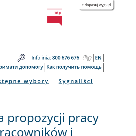
+ dopasuj wygląd
Infolinia:
800 676 676
EN
тримати допомогу
Как получить помощь
stępne wybory
Sygnaliści
 propozycji pracy
pracowników i