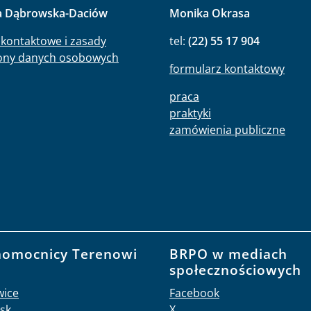
a Dąbrowska-Daciów
Monika Okrasa
kontaktowe i zasady
tel:
(22) 55 17 904
ony danych osobowych
formularz kontaktowy
praca
praktyki
zamówienia publiczne
nomocnicy Terenowi
BRPO w mediach
O
społecznościowych
wice
Facebook
sk
X