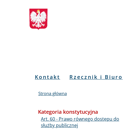
Biuletyn
Przejdź
Przejdź
Przejdź
Przejdź
do
do
to
do
Informacji
menu
treści
informacji
mapy
głównego
o
serwisu
Publicznej
kontakcie
RPO
Menu
Kontakt
Rzecznik i Biuro
PL
Strona główna
Kategoria konstytucyjna
Art. 60 - Prawo równego dostępu do
służby publicznej