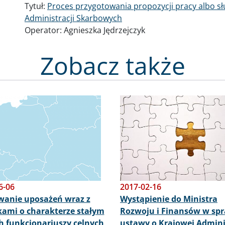
Tytuł:
Proces przygotowania propozycji pracy albo sł
Administracji Skarbowych
Operator:
Agnieszka Jędrzejczyk
Zobacz także
Obraz
6-06
2017-02-16
wanie uposażeń wraz z
Wystąpienie do Ministra
ami o charakterze stałym
Rozwoju i Finansów w sp
ch funkcjonariuszy celnych
ustawy o Krajowej Admini