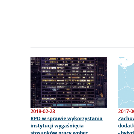
Obraz
Obraz
2018-02-23
2017-0
RPO w sprawie wykorzystania
Zacho
instytucji wygaśnięcia
dodatk
stosunków pracy wobec
- były