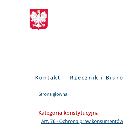
Biuletyn
Przejdź
Przejdź
Przejdź
Przejdź
do
do
to
do
Informacji
menu
treści
informacji
mapy
głównego
o
serwisu
Publicznej
kontakcie
RPO
Menu
Kontakt
Rzecznik i Biuro
PL
Strona główna
Kategoria konstytucyjna
Art. 76 - Ochrona praw konsumentów