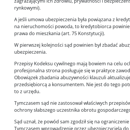
zagrażającymi ich zdrowiu, prywatności i bezpiecze
rynkowymi).
A jeśli umowa ubezpieczenia była powiązana z kred
na nieruchomości powoda, to kredytobiorca powinien
prawa do mieszkania (art. 75 Konstytucji).
W pierwszej kolejności sąd powinien był zbadać abu
ubezpieczenia.
Przepisy Kodeksu cywilnego mają bowiem na celu oc
profesjonalna strona posługuje się w praktyce za
Obowiązek zbadania abuzywności klauzuli aktualizuje
przedsiębiorcą a konsumentem. Nie jest do tego po
to z urzędu.
Tymczasem sąd nie zastosował właściwych przepisów
ochrony słabszego uczestnika obrotu gospodarczego
Sąd uznał, że powód sam zgodził się na ograniczenie
Tymczasem wprowadzenie przez ubezpieczyciela do