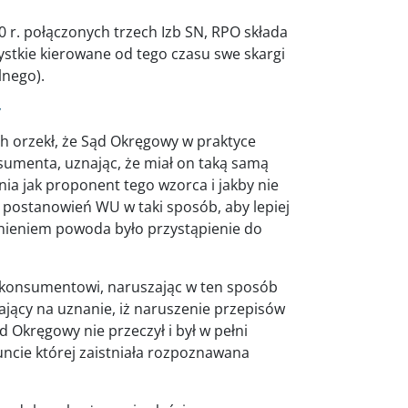
0 r. połączonych trzech Izb SN, RPO składa
ystkie kierowane od tego czasu swe skargi
lnego).
y
ch orzekł, że Sąd Okręgowy w praktyce
sumenta, uznając, że miał on taką samą
a jak proponent tego wzorca i jakby nie
ć postanowień WU w taki sposób, aby lepiej
nieniem powoda było przystąpienie do
 konsumentowi, naruszając w ten sposób
lający na uznanie, iż naruszenie przepisów
d Okręgowy nie przeczył i był w pełni
cie której zaistniała rozpoznawana