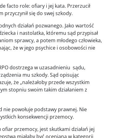
cto role: ofiary i jej kata. Przerzucił
 przyczynił się do swej szkody.
godnych działań pozwanego. Jako wartość
ziecka i nastolatka, któremu sąd przypisał
aniom sprawcy, a potem młodego człowieka,
jąc, że w jego psychice i osobowości nie
RPO dostrzega w uzasadnieniu sądu,
rządzenia mu szkody. Sąd opisując
zuje, że „należałoby przede wszystkim
żym stopniu swoim takim działaniem z
d nie powołuje podstawy prawnej. Nie
zystkich konsekwencji przemocy.
 ofiar przemocy, jest skutkami działań jej
ępstwa miałaby być oceniana w kategorii