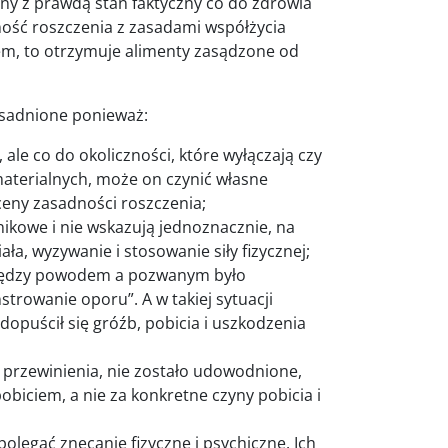
odny z prawdą stan faktyczny co do zdrowia
ość roszczenia z zasadami współżycia
iem, to otrzymuje alimenty zasądzone od
asadnione ponieważ:
ale co do okoliczności, które wyłączają czy
aterialnych, może on czynić własne
ceny zasadności roszczenia;
kowe i nie wskazują jednoznacznie, na
ła, wyzywanie i stosowanie siły fizycznej;
 między powodem a pozwanym było
rowanie oporu”. A w takiej sytuacji
dopuścił się gróźb, pobicia i uszkodzenia
a przewinienia, nie zostało udowodnione,
biciem, a nie za konkretne czyny pobicia i
polegać znęcanie fizyczne i psychiczne. Ich