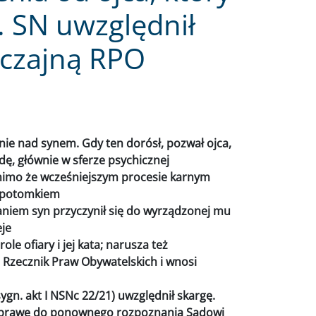
. SN uwzględnił
czajną RPO
cznie nad synem. Gdy ten dorósł, pozwał ojca,
ę, głównie w sferze psychicznej
mimo że wcześniejszym procesie karnym
m potomkiem
iem syn przyczynił się do wyrządzonej mu
eje
le ofiary i jej kata; narusza też
a Rzecznik Praw Obywatelskich i wnosi
gn. akt I NSNc 22/21) uwzględnił skargę.
ł sprawę do ponownego rozpoznania Sądowi