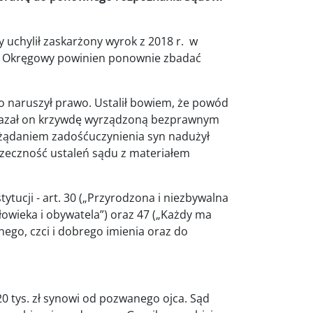
 uchylił zaskarżony wyrok z 2018 r. w
Sąd Okręgowy powinien ponownie zbadać
 naruszył prawo. Ustalił bowiem, że powód
ykazał on krzywdę wyrządzoną bezprawnym
 żądaniem zadośćuczynienia syn nadużył
rzeczność ustaleń sądu z materiałem
tucji - art. 30 („Przyrodzona i niezbywalna
łowieka i obywatela”) oraz 47 („Każdy ma
ego, czci i dobrego imienia oraz do
20 tys. zł synowi od pozwanego ojca. Sąd