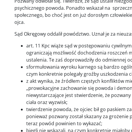
Pozwany odwołał się. Twierdził, że sąd ustalił niezg
psychicznego powoda. Ponadto wskazał na sprzeczn
społecznego, bo choć jest on już dorosłym człowiek
ojca.
Sąd Okręgowy oddalił powództwo. Uznał je za nieuz
art. 11 Kpc wiąże sąd w postępowaniu cywilnym, 
ograniczają możliwość dochodzenia roszczeń m
ustalenia. Te zaś doprowadziły do odmiennej o
sformułowania wyroku karnego są bardzo ogólni
czym konkretnie polegały groźby uszkodzenia cia
z akt wynika, że źródłem częstych konfliktów
„prowokacyjne zachowanie się powoda i demonst
niewystarczające jest stwierdzenie, że pozwany 
ciała oraz wyzwisk;
twierdzenie powoda, że ojciec bił go paskiem z
ponieważ pozwany został skazany za grożenie po
teraz powód powinien to wykazać;
biegli nie wskazali, na czym konkretnie miałoby 