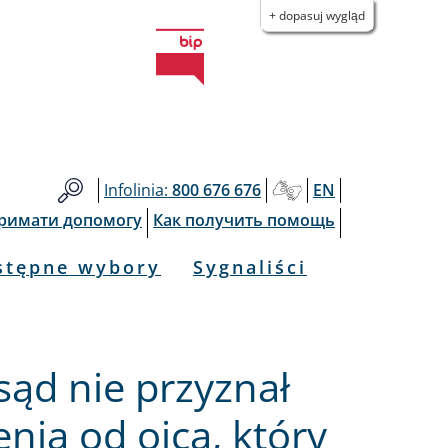
+ dopasuj wygląd
Infolinia:
800 676 676
EN
тримати допомогу
Как получить помощь
stępne wybory
Sygnaliści
sąd nie przyznał
nia od ojca, który