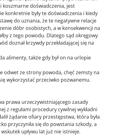
 i koszmarne doświadczenia, jest
kie konkretnie były te doświadczenia i kiedy
stawę do uznania, że te negatywne relacje
zenie dóbr osobistych, a w konsekwencji na
wałby z tego powodu. Dlatego sąd okręgowy
powód doznał krzywdy przekładającej się na
 alimenty, także gdy był on na urlopie
ie odwet ze strony powoda, chęć zemsty na
się wykorzystać przeciwko pozwanemu.
a prawa urzeczywistniającego zasady
ej z regułami procedury cywilnej wykładni
ddalił żądanie ofiary przestępstwa, która była
ko przyczyniła się do powstania szkody, a
skutek upływu lat już nie istnieje.