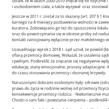
ustalił, że w latach 2000-2010 znęcał się on fizyczni
i uszkodzeniem ciała, a także wyzywał oraz stosował s
Jeszcze w 2011 r. został za to skazany (art. 207 §
karnego na 8 miesięcy pozbawienia wolności w zawie
kuratora. Zobowiązano go też do opuszczenia loka
oraz do powstrzymania się w okresie próby od nad
kontakt zainicjowany wyłącznie przez małoletniego w
Uzasadniając wyrok z 2018 r. sąd uznał, że powód (któ
ofiarą przemocy domowej. Wskazał, że ustalenia są
cywilnym. Podkreślił, że znęcanie się negatywnie wp
edukację, stany emocjonalne, procesy adaptacyjne. 
do czasu stosowania przemocy i doznanej krzywdy.
Naruszonymi dobrami osobistymi były: zdrowie (zdro
prawo do życia w rodzinie wolnej od przemocy fizyczn
konsekwencje przemocy rodzica. - Niekoniecznie musz
Chodzi o sam fakt i powstanie cierpienia – podkreślił 