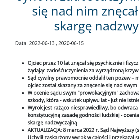
się nad nim znęcał
skargę nadzwy
Data:
2022-06-13
2020-06-15
Ojciec przez 10 lat znęcał się psychicznie i fizy
żądając zadośćuczynienia za wyrządzoną krzywd
Sąd cywilny prawomocnie oddalił ten pozew – 
ojciec został skazany za znęcenie się nad swy
W ocenie sądu swym "prowokacyjnym" zachowan
szkody, która - wskutek upływu lat - już nie istni
Wyrok jest rażąco niesprawiedliwy, bo odwraca ro
konstytucyjną zasadę godności ludzkiej - oceni
skargę nadzwyczajną
AKTUALIZACJA: 8 marca 2022 r. Sąd Najwyższy (sy
Uchylił zaskarżony wyrok w całości i przekaza