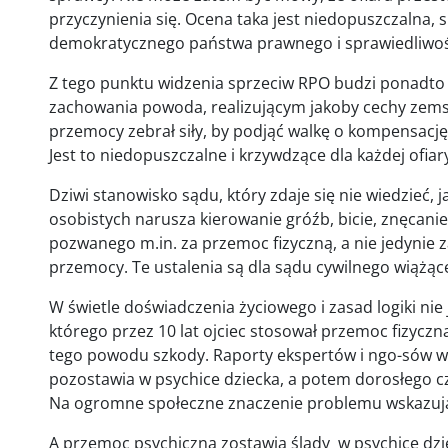
przyczynienia się. Ocena taka jest niedopuszczalna
demokratycznego państwa prawnego i sprawiedliwoś
Z tego punktu widzenia sprzeciw RPO budzi ponadto
zachowania powoda, realizującym jakoby cechy zemsty
przemocy zebrał siły, by podjąć walkę o kompensac
Jest to niedopuszczalne i krzywdzące dla każdej ofia
Dziwi stanowisko sądu, który zdaje się nie wiedzieć,
osobistych narusza kierowanie gróźb, bicie, znęcanie 
pozwanego m.in. za przemoc fizyczną, a nie jedynie z
przemocy. Te ustalenia są dla sądu cywilnego wiążąc
W świetle doświadczenia życiowego i zasad logiki nie
którego przez 10 lat ojciec stosował przemoc fizyczną
tego powodu szkody. Raporty ekspertów i ngo-sów ws
pozostawia w psychice dziecka, a potem dorosłego c
Na ogromne społeczne znaczenie problemu wskazują 
A przemoc psychiczna zostawia ślady w psychice dz