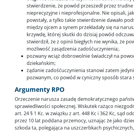
stwierdzenie, że powód przeszedł przez trudne
nieprecyzyjne i nieprofesjonalne. Nie opisali, ja
powstały, a tylko takie stwierdzenie dawało pod
między ojcem a synem przekładały się na narus
krzywdę, której skutki do dzisiaj powód odczu
stwierdził, że z opinii biegłych nie wynika, że 
możliwość zasądzenia zadośćuczynienia;.
pozwany wciąż dobrowolnie świadczył na powoda
dziekańskim;
żądanie zadośćuczynienia stanowi zatem jedyn
pozwanym, co powód w cyniczny sposób stara 
Argumenty RPO
Orzeczenie narusza zasadę demokratycznego państw
sprawiedliwości społecznej. Wskutek rażąco niezgodn
art. 24 § 1 Kc. w związku z art. 448 Kc i 362 Kc, sąd o
przez 10 lat poddana przemocy, uznając że jako dziec
szkoda ta, polegająca na uszczerbkach psychicznych, w