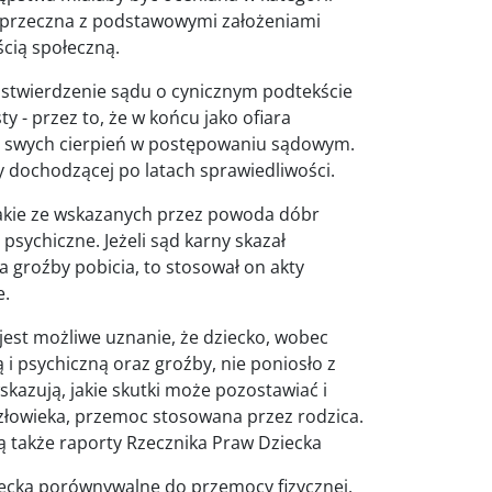
, sprzeczna z podstawowymi założeniami
cią społeczną.
 stwierdzenie sądu o cynicznym podtekście
 - przez to, że w końcu jako ofiara
ję swych cierpień w postępowaniu sądowym.
ry dochodzącej po latach sprawiedliwości.
 jakie ze wskazanych przez powoda dóbr
psychiczne. Jeżeli sąd karny skazał
a groźby pobicia, to stosował on akty
e.
 jest możliwe uznanie, że dziecko, wobec
 i psychiczną oraz groźby, nie poniosło z
kazują, jakie skutki może pozostawiać i
złowieka, przemoc stosowana przez rodzica.
także raporty Rzecznika Praw Dziecka
iecka porównywalne do przemocy fizycznej,