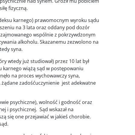
e i psychicznie nad synem. Groził mu pobiciem
iłę fizyczną.
 1 Kodeksu karnego) prawomocnym wyroku sądu
szeniu na 3 lata oraz oddany pod dozór
lu zajmowanego wspólnie z pokrzywdzonym
używania alkoholu. Skazanemu zezwolono na
tedy syna.
ry wtedy już studiował) przez 10 lat był
du karnego wiążą sąd w postępowaniu
łynęło na proces wychowawczy syna,
A żądane zadośćuczynienie jest adekwatne
wie psychiczne), wolność i godność oraz
ej i psychicznej. Sąd wskazał na
ą się one przejawiać w jakieś chorobie.
sąd.