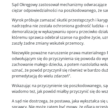
Sąd Okręgowy zastosował mechanizmy odwracające de fa
ciężar odpowiedzialności na poszkodowanego, że sam
Wyrok próbuje zamazać skutki przestępczych i kary
nadrzędna nie została ochroniona godność ludzka - d
demoralizację w wykazywaniu oporu przeciwko dział
któremu sprawca odebrał szanse na godne życie, uzna
zaszły żadne zmiany wskutek przemocy.
Niezwykle poważne naruszenie prawa materialnego 
odwołującym się do przyczynienia się powoda do wy
zachowanie małego dziecka, a potem nastolatka wska
uznać, że powód przyczynił się również w bardzo du
premedytacją do wielu zdarzeń”.
Wskazując na przyczynienie się poszkodowanego, są
wiadomo też, jak powód miałby przyczynić się do ws
A sąd nie dostrzega, że postawa, jaka wykształca się u
sprawcy. Nie może zatem być mowy, że ofiara przest