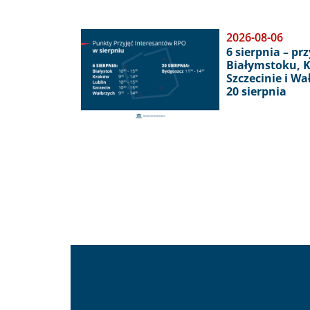
Obraz
2026-08-06
6 sierpnia – pr
Białymstoku, K
Szczecinie i W
20 sierpnia