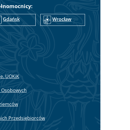
ełnomocnicy:
Gdańsk
Wrocław
ie. UOKiK
h Osobowych
oziemców
nich Przedsiębiorców