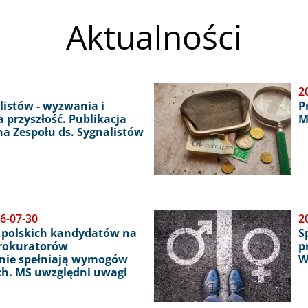
Aktualności
Obraz
2
istów - wyzwania i
P
 przyszłość. Publikacja
M
a Zespołu ds. Sygnalistów
6-07-30
Obraz
2
 polskich kandydatów na
S
prokuratorów
p
nie spełniają wymogów
W
ch. MS uwzględni uwagi