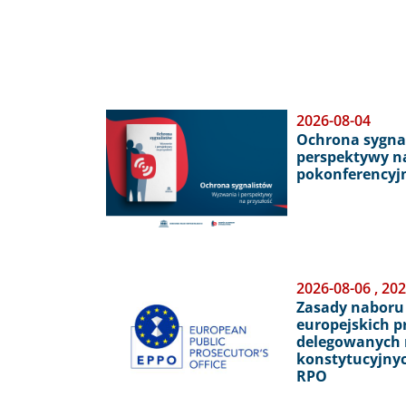
Obraz
2026-08-04
Ochrona sygnal
perspektywy na
pokonferencyjn
Obraz
2026-08-06
,
202
Zasady naboru
europejskich 
delegowanych 
konstytucyjny
RPO