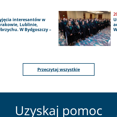
Obraz
2
zyjęcia interesantów w
U
rakowie, Lublinie,
a
ałbrzychu. W Bydgoszczy –
W
aktualności
Przeczytaj wszystkie
Uzyskaj pomoc