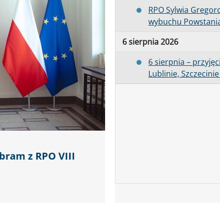
RPO Sylwia Gregor
wybuchu Powstani
6 sierpnia 2026
6 sierpnia – przyję
Lublinie, Szczecini
bram z RPO VIII