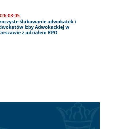
026-08-05
roczyste ślubowanie adwokatek i
dwokatów Izby Adwokackiej w
arszawie z udziałem RPO