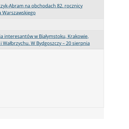
czyk-Abram na obchodach 82. rocznicy
a Warszawskiego
cia interesantów w Białymstoku, Krakowie,
e i Wałbrzychu. W Bydgoszczy – 20 sierpnia