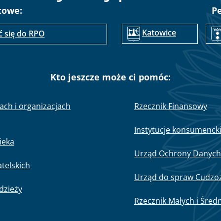
towe:
P
Katowice
ć się do RPO
Kto jeszcze może ci pomóc:
nach i organizacjach
Rzecznik Finansowy
Instytucje konsumenck
ieka
Urząd Ochrony Danyc
telskich
Urząd do spraw Cudz
odzieży
Rzecznik Małych i Śred