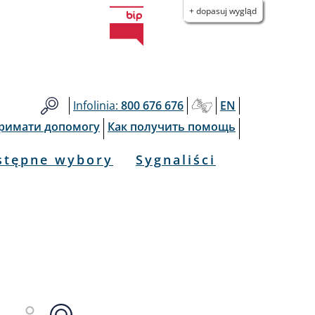
+ dopasuj wygląd
Infolinia:
800 676 676
EN
тримати допомогу
Как получить помощь
stępne wybory
Sygnaliści