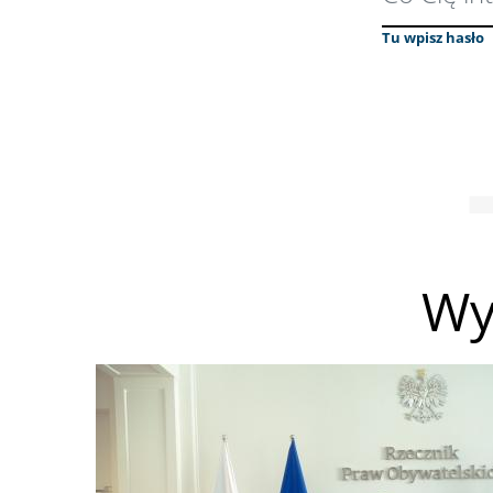
Tu wpisz hasło
Wy
Obraz