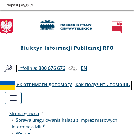
Biuletyn
Przejdź
Przejdź
Przejdź
Przejdź
+ dopasuj wygląd
do
do
to
do
Informacji
menu
treści
informacji
mapy
głównego
o
serwisu
Publicznej
kontakcie
RPO
Biuletyn Informacji Publicznej RPO
Infolinia:
800 676 676
EN
Як отримати допомогу
Как получить помощь
Strona główna
Sprawa uregulowania hałasu z imprez masowych.
Informacja MKiŚ
Wersje