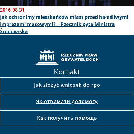
2016-08-31
Jak ochronimy mieszkańców miast przed hałaśliwymi
imprezami masowymi? – Rzecznik pyta Ministra
Środowiska
Kontakt
Jak złożyć wniosek do rpo
Як отримати допомогу
Как получить помощь