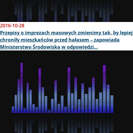
2016-10-28
Przepisy o imprezach masowych zmienimy tak, by lepiej
chroniły mieszkańców przed hałasem – zapowiada
Ministerstwo Środowiska w odpowiedzi…
Obraz