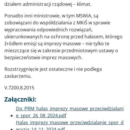
działem administracji rządowej – klimat.
Ponadto inni ministrowie, w tym MSWiA, są
zobowiązani do współdziałania z MKiŚ w sprawie
wypracowania odpowiednich rozwiązań,
ukierunkowanych na ochronę przed hałasem, którego
źródłem emisji są imprezy masowe – nie tylko te
mieszczące się w zakresie przedmiotowym ustawy o
bezpieczeństwie imprez masowych.
Rozstrzygnięcie jest ostateczne i nie podlega
zaskarżeniu.
V.7200.8.2015
Załączniki:
Dokument
Do_PRM_halas_imprezy_masowe_przeciwdzialani
e_spor_26_08_2024.pdf
Dokument
Halas_imprezy_masowe_przeciwdzialanie_spor_d
ecyzja_14_11_2024.pdf