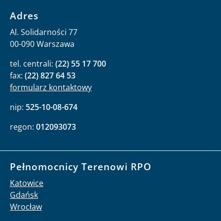
Adres
Al. Solidarności 77
00-090 Warszawa
tel. centrali:
(22) 55 17 700
fax:
(22) 827 64 53
formularz kontaktowy
nip:
525-10-08-674
regon:
012093073
Pełnomocnicy Terenowi RPO
Katowice
Gdańsk
Wrocław