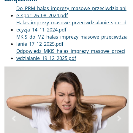
Dokument
Do_PRM_halas_imprezy_masowe_przeciwdzialani
e_spor_26_08_2024.pdf
Dokument
Halas_imprezy_masowe_przeciwdzialanie_spor_d
ecyzja_14_11_2024.pdf
Dokument
MKiS_do_MZ_halas_imprezy_masowe_przeciwdzia
lanie_17_12_2025.pdf
Dokument
Odpowiedz_MKiS_halas_imprezy_masowe_przeci
wdzialanie_19_12_2025.pdf
Poprzednie
Dalej