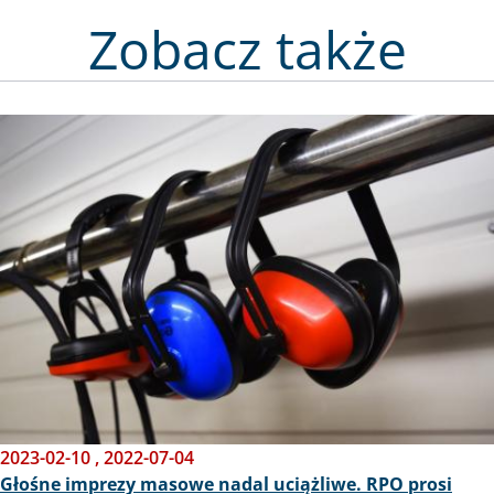
Zobacz także
Obraz
2023-02-10
,
2022-07-04
Głośne imprezy masowe nadal uciążliwe. RPO prosi