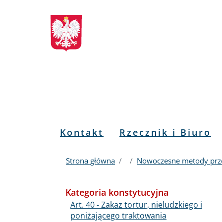
Biuletyn
Przejdź
Przejdź
Przejdź
Przejdź
do
do
to
do
Informacji
menu
treści
informacji
mapy
głównego
o
serwisu
Publicznej
kontakcie
RPO
Menu
Kontakt
Rzecznik i Biuro
PL
Strona główna
Nowoczesne metody prze
Kategoria konstytucyjna
Art. 40 - Zakaz tortur, nieludzkiego i
poniżającego traktowania