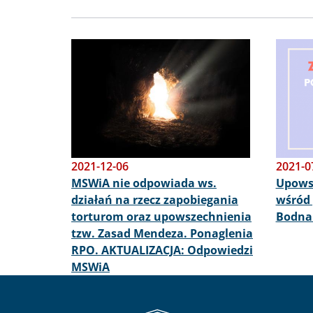
Obraz
Obraz
2021-12-06
2021-0
MSWiA nie odpowiada ws.
Upows
działań na rzecz zapobiegania
wśród 
torturom oraz upowszechnienia
Bodna
tzw. Zasad Mendeza. Ponaglenia
RPO. AKTUALIZACJA: Odpowiedzi
MSWiA