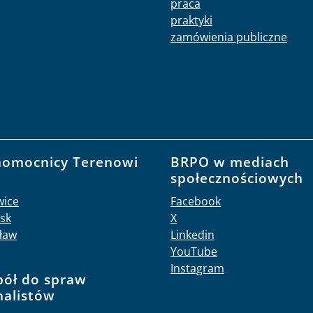
praca
praktyki
zamówienia publiczne
nomocnicy Terenowi
BRPO w mediach
O
społecznościowych
wice
Facebook
sk
X
ław
Linkedin
YouTube
Instagram
pół do spraw
nalistów