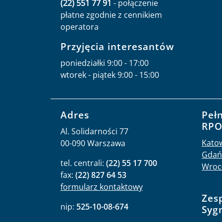
(22) 551 77 91
- połączenie
płatne zgodnie z cennikiem
operatora
Przyjęcia interesantów
poniedziałki 9:00 - 17:00
wtorek - piątek 9:00 - 15:00
Adres
Peł
RP
Al. Solidarności 77
Kato
00-090 Warszawa
Gdań
tel. centrali:
(22) 55 17 700
Wroc
fax:
(22) 827 64 53
formularz kontaktowy
Zes
nip:
525-10-08-674
Syg