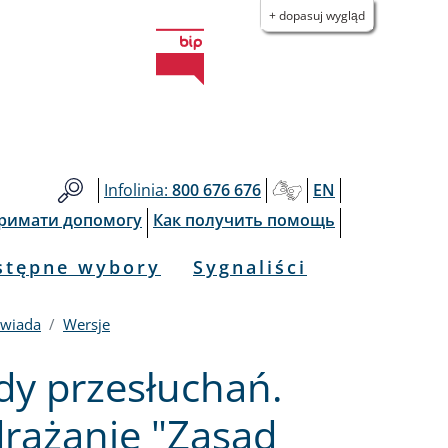
+ dopasuj wygląd
Infolinia:
800 676 676
EN
тримати допомогу
Как получить помощь
stępne wybory
Sygnaliści
owiada
Wersje
y przesłuchań.
drażanie "Zasad