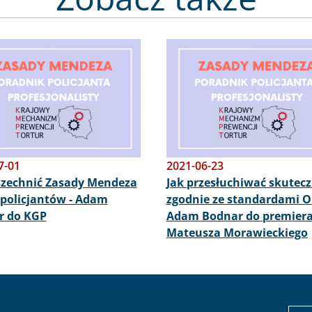
Obraz
7-01
2021-06-23
zechnić Zasady Mendeza
Jak przesłuchiwać skutecz
policjantów - Adam
zgodnie ze standardami O
r do KGP
Adam Bodnar do premier
Mateusza Morawieckiego