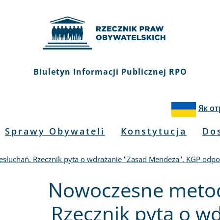
Biuletyn Informacji Publicznej RPO
Як о
Sprawy Obywateli
Konstytucja
Do
słuchań. Rzecznik pyta o wdrażanie "Zasad Mendeza". KGP odp
Nowoczesne metod
Rzecznik pyta o w