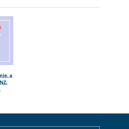
nie, a
NZ.
a