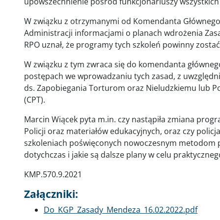
upowszechnienie pośród funkcjonariuszy wszystkich 
W związku z otrzymanymi od Komendanta Głównego Po
Administracji informacjami o planach wdrożenia Z
RPO uznał, że programy tych szkoleń powinny zostać
W związku z tym zwraca się do komendanta głównego 
postępach we wprowadzaniu tych zasad, z uwzględn
ds. Zapobiegania Torturom oraz Nieludzkiemu lub P
(CPT).
Marcin Wiącek pyta m.in. czy nastąpiła zmiana prog
Policji oraz materiałów edukacyjnych, oraz czy policja
szkoleniach poświęconych nowoczesnym metodom prze
dotychczas i jakie są dalsze plany w celu praktyczn
KMP.570.9.2021
Załączniki:
Dokument
Do_KGP_Zasady_Mendeza_16.02.2022.pdf