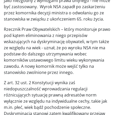
jako niezgodny z wymogami prawa unijnego - nie może
być zastosowany. Wyrok NSA zapadł po zaskarżeniu
przez komornika decyzji ministra o odwołaniu go ze
stanowiska w związku z ukończeniem 65. roku życia.
Rzecznik Praw Obywatelskich – który monitoruje prawo
pod kątem eliminowania z niego przepisów
wskazujących na dyskryminację obywateli, w tym także
ze względu na wiek - uznał, że po wyroku NSA nie ma
podstaw do dalszego utrzymywania wobec
komorników ustawowego limitu wieku wykonywania
zawodu. A nowy komornik może wejść tylko na
stanowisko zwolnione przez innego.
Z art. 32 ust. 2 Konstytucji wynika zaś
niedopuszczalność wprowadzania regulacji
różnicujących sytuację prawną adresatów norm
wyłącznie ze względu na indywidualne cechy, takie jak
m.in. płeć, wiek bądź pochodzenie społeczne.
Dyskryminacja stanowi zatem kwalifikowany przejaw