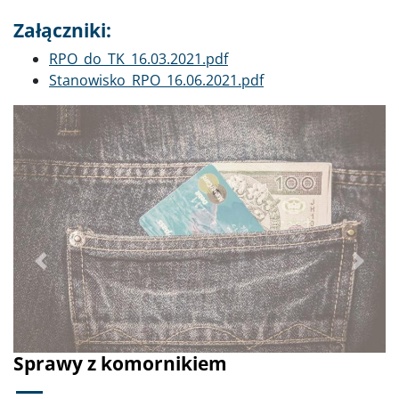
Załączniki:
Dokument
RPO_do_TK_16.03.2021.pdf
Dokument
Stanowisko_RPO_16.06.2021.pdf
Poprzednie
Dalej
Sprawy z komornikiem