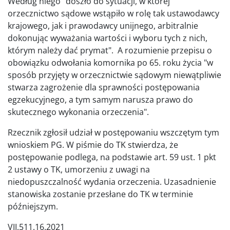
Według niego "doszło do sytuacji, w której
orzecznictwo sądowe wstąpiło w rolę tak ustawodawcy
krajowego, jak i prawodawcy unijnego, arbitralnie
dokonując wyważania wartości i wyboru tych z nich,
którym należy dać prymat". A rozumienie przepisu o
obowiązku odwołania komornika po 65. roku życia "w
sposób przyjęty w orzecznictwie sądowym niewątpliwie
stwarza zagrożenie dla sprawności postępowania
egzekucyjnego, a tym samym narusza prawo do
skutecznego wykonania orzeczenia".
Rzecznik zgłosił udział w postępowaniu wszczętym tym
wnioskiem PG. W piśmie do TK stwierdza, że
postępowanie podlega, na podstawie art. 59 ust. 1 pkt
2 ustawy o TK, umorzeniu z uwagi na
niedopuszczalność wydania orzeczenia. Uzasadnienie
stanowiska zostanie przesłane do TK w terminie
późniejszym.
VII.511.16.2021