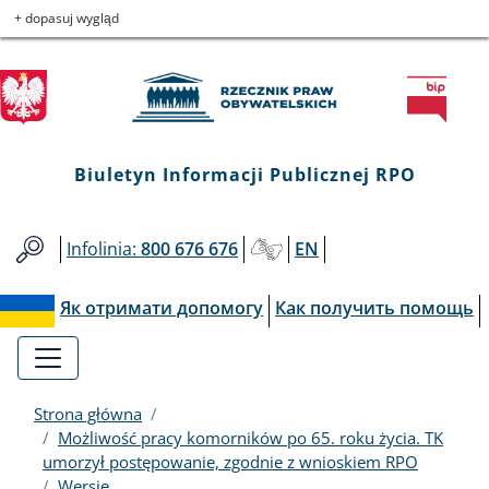
Biuletyn
Przejdź
Przejdź
Przejdź
Przejdź
+ dopasuj wygląd
do
do
to
do
Informacji
menu
treści
informacji
mapy
głównego
o
serwisu
Publicznej
kontakcie
RPO
Biuletyn Informacji Publicznej RPO
Infolinia:
800 676 676
EN
Як отримати допомогу
Как получить помощь
Strona główna
Możliwość pracy komorników po 65. roku życia. TK
umorzył postępowanie, zgodnie z wnioskiem RPO
Wersje