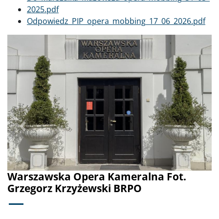
2025.pdf
Dokument
Odpowiedz_PIP_opera_mobbing_17_06_2026.pdf
Poprzednie
Dalej
Warszawska Opera Kameralna Fot.
Grzegorz Krzyżewski BRPO