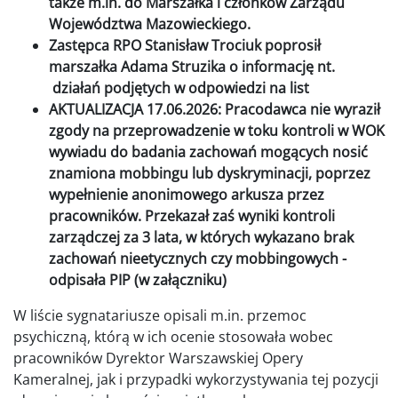
także m.in. do Marszałka i członków Zarządu
Województwa Mazowieckiego.
Zastępca RPO Stanisław Trociuk poprosił
marszałka Adama Struzika o informację nt.
działań podjętych w odpowiedzi na list
AKTUALIZACJA 17.06.2026: Pracodawca nie wyraził
zgody na przeprowadzenie w toku kontroli w WOK
wywiadu do badania zachowań mogących nosić
znamiona mobbingu lub dyskryminacji, poprzez
wypełnienie anonimowego arkusza przez
pracowników. Przekazał zaś wyniki kontroli
zarządczej za 3 lata, w których wykazano brak
zachowań nieetycznych czy mobbingowych -
odpisała PIP (w załączniku)
W liście sygnatariusze opisali m.in. przemoc
psychiczną, którą w ich ocenie stosowała wobec
pracowników Dyrektor Warszawskiej Opery
Kameralnej, jak i przypadki wykorzystywania tej pozycji