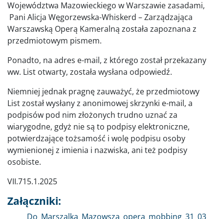
Województwa Mazowieckiego w Warszawie zasadami,
Pani Alicja Węgorzewska-Whiskerd – Zarządzająca
Warszawską Operą Kameralną została zapoznana z
przedmiotowym pismem.
Ponadto, na adres e-mail, z którego został przekazany
ww. List otwarty, została wysłana odpowiedź.
Niemniej jednak pragnę zauważyć, że przedmiotowy
List został wysłany z anonimowej skrzynki e-mail, a
podpisów pod nim złożonych trudno uznać za
wiarygodne, gdyż nie są to podpisy elektroniczne,
potwierdzające tożsamość i wolę podpisu osoby
wymienionej z imienia i nazwiska, ani też podpisy
osobiste.
VII.715.1.2025
Załączniki:
Dokument
Do_Marszalka_Mazowsza_opera_mobbing_31_03_