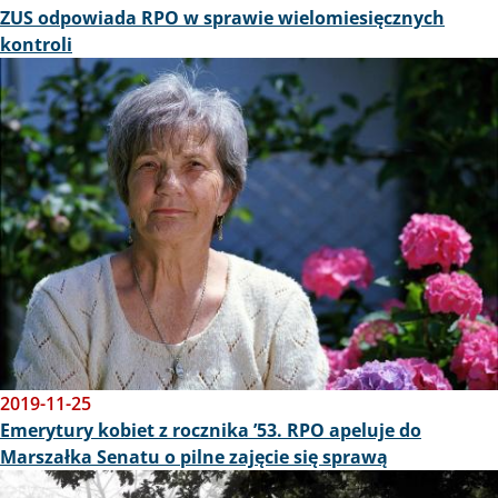
ZUS odpowiada RPO w sprawie wielomiesięcznych
kontroli
Obraz
2019-11-25
Emerytury kobiet z rocznika ’53. RPO apeluje do
Marszałka Senatu o pilne zajęcie się sprawą
Obraz