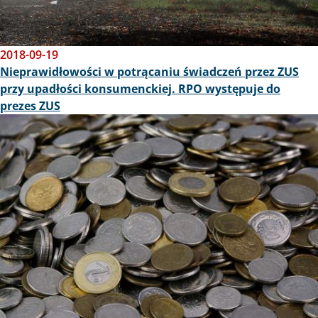
2018-09-19
Nieprawidłowości w potrącaniu świadczeń przez ZUS
przy upadłości konsumenckiej. RPO występuje do
prezes ZUS
Obraz