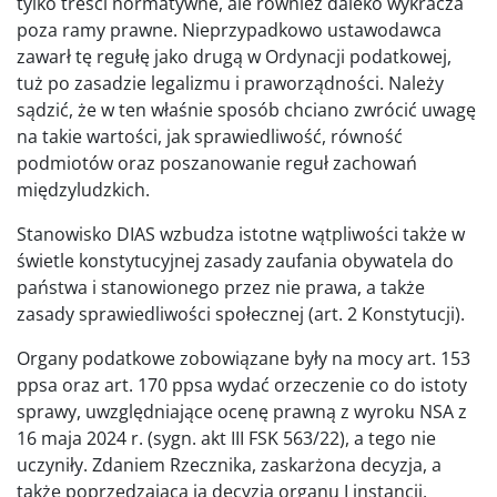
tylko treści normatywne, ale również daleko wykracza
poza ramy prawne. Nieprzypadkowo ustawodawca
zawarł tę regułę jako drugą w Ordynacji podatkowej,
tuż po zasadzie legalizmu i praworządności. Należy
sądzić, że w ten właśnie sposób chciano zwrócić uwagę
na takie wartości, jak sprawiedliwość, równość
podmiotów oraz poszanowanie reguł zachowań
międzyludzkich.
Stanowisko DIAS wzbudza istotne wątpliwości także w
świetle konstytucyjnej zasady zaufania obywatela do
państwa i stanowionego przez nie prawa, a także
zasady sprawiedliwości społecznej (art. 2 Konstytucji).
Organy podatkowe zobowiązane były na mocy art. 153
ppsa oraz art. 170 ppsa wydać orzeczenie co do istoty
sprawy, uwzględniające ocenę prawną z wyroku NSA z
16 maja 2024 r. (sygn. akt III FSK 563/22), a tego nie
uczyniły. Zdaniem Rzecznika, zaskarżona decyzja, a
także poprzedzająca ją decyzja organu I instancji,