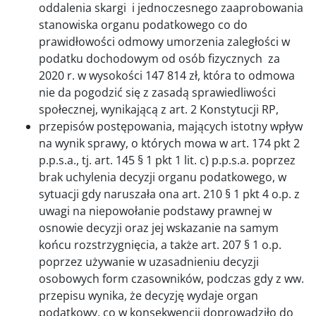
oddalenia skargi i jednoczesnego zaaprobowania
stanowiska organu podatkowego co do
prawidłowości odmowy umorzenia zaległości w
podatku dochodowym od osób fizycznych za
2020 r. w wysokości 147 814 zł, która to odmowa
nie da pogodzić się z zasadą sprawiedliwości
społecznej, wynikającą z art. 2 Konstytucji RP,
przepisów postępowania, mających istotny wpływ
na wynik sprawy, o których mowa w art. 174 pkt 2
p.p.s.a., tj. art. 145 § 1 pkt 1 lit. c) p.p.s.a. poprzez
brak uchylenia decyzji organu podatkowego, w
sytuacji gdy naruszała ona art. 210 § 1 pkt 4 o.p. z
uwagi na niepowołanie podstawy prawnej w
osnowie decyzji oraz jej wskazanie na samym
końcu rozstrzygnięcia, a także art. 207 § 1 o.p.
poprzez używanie w uzasadnieniu decyzji
osobowych form czasowników, podczas gdy z ww.
przepisu wynika, że decyzję wydaje organ
podatkowy, co w konsekwencji doprowadziło do