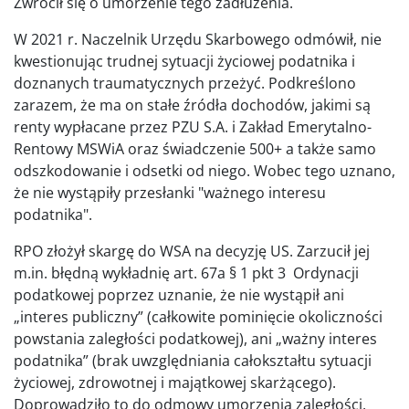
Zwrócił się o umorzenie tego zadłużenia.
W 2021 r. Naczelnik Urzędu Skarbowego odmówił, nie
kwestionując trudnej sytuacji życiowej podatnika i
doznanych traumatycznych przeżyć. Podkreślono
zarazem, że ma on stałe źródła dochodów, jakimi są
renty wypłacane przez PZU S.A. i Zakład Emerytalno-
Rentowy MSWiA oraz świadczenie 500+ a także samo
odszkodowanie i odsetki od niego. Wobec tego uznano,
że nie wystąpiły przesłanki "ważnego interesu
podatnika".
RPO złożył skargę do WSA na decyzję US. Zarzucił jej
m.in. błędną wykładnię art. 67a § 1 pkt 3 Ordynacji
podatkowej poprzez uznanie, że nie wystąpił ani
„interes publiczny” (całkowite pominięcie okoliczności
powstania zaległości podatkowej), ani „ważny interes
podatnika” (brak uwzględniania całokształtu sytuacji
życiowej, zdrowotnej i majątkowej skarżącego).
Doprowadziło to do odmowy umorzenia zaległości,