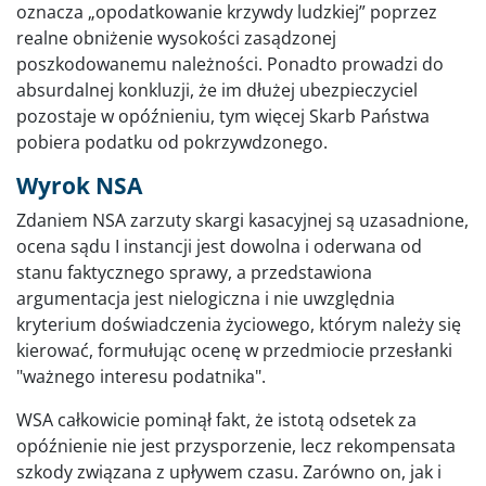
oznacza „opodatkowanie krzywdy ludzkiej” poprzez
realne obniżenie wysokości zasądzonej
poszkodowanemu należności. Ponadto prowadzi do
absurdalnej konkluzji, że im dłużej ubezpieczyciel
pozostaje w opóźnieniu, tym więcej Skarb Państwa
pobiera podatku od pokrzywdzonego.
Wyrok NSA
Zdaniem NSA zarzuty skargi kasacyjnej są uzasadnione,
ocena sądu I instancji jest dowolna i oderwana od
stanu faktycznego sprawy, a przedstawiona
argumentacja jest nielogiczna i nie uwzględnia
kryterium doświadczenia życiowego, którym należy się
kierować, formułując ocenę w przedmiocie przesłanki
"ważnego interesu podatnika".
WSA całkowicie pominął fakt, że istotą odsetek za
opóźnienie nie jest przysporzenie, lecz rekompensata
szkody związana z upływem czasu. Zarówno on, jak i