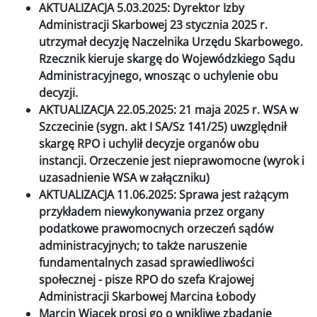
AKTUALIZACJA 5.03.2025: Dyrektor Izby
Administracji Skarbowej 23 stycznia 2025 r.
utrzymał decyzję Naczelnika Urzędu Skarbowego.
Rzecznik kieruje skargę do Wojewódzkiego Sądu
Administracyjnego, wnosząc o uchylenie obu
decyzji.
AKTUALIZACJA 22.05.2025: 21 maja 2025 r. WSA w
Szczecinie (sygn. akt I SA/Sz 141/25) uwzględnił
skargę RPO i uchylił decyzje organów obu
instancji. Orzeczenie jest nieprawomocne (wyrok i
uzasadnienie WSA w załączniku)
AKTUALIZACJA 11.06.2025: Sprawa jest rażącym
przykładem niewykonywania przez organy
podatkowe prawomocnych orzeczeń sądów
administracyjnych; to także naruszenie
fundamentalnych zasad sprawiedliwości
społecznej - pisze RPO do szefa Krajowej
Administracji Skarbowej Marcina Łobody
Marcin Wiącek prosi go o wnikliwe zbadanie