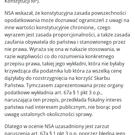
Konstytucji RP).
NSA wskazał, że konstytucyjna zasada powszechności
opodatkowania może doznawać ograniczeń z uwagi na
inne wartości konstytucyjnie chronione,. czego
wyrazem jest zasada proporcjonalności, a także zasada
zaufania obywatela do państwa i stanowionego przez
nie prawa. Wyraża się ona w nakazie stosowania, w
razie wątpliwości co do rozumienia konkretnego
przepisu prawa, takiej jego wykładni, która nie byłaby
krzywdząca dla podatnika lub która za wszelką cenę
dążyłaby do rozstrzygnięcia na korzyść Skarbu
Państwa. Tymczasem zaprezentowana przez organy
podatkowe wykładnia art. 67a § 1 pkt 3 o.p.,
naruszająca ten przepis, przedkłada fiskalny interes
państwa nad interesem publicznym, nie biorąc pod
uwagę ustalonych okoliczności sprawy.
Dlatego w ocenie NSA uzasadniony jest zarzut
naruszenia art. 67a § 1 pkt 3 o.p. poprzez błędną jego