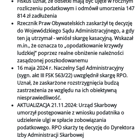
Fiskus uznał, że odsetki mają być ujęte w rocznym
rozliczeniu podatkowym i odmówił umorzenia 147
814 zł zadłużenia
Rzecznik Praw Obywatelskich zaskarżył tę decyzję
do Wojewódzkiego Sądu Administracyjnego, a gdy
ten ją utrzymał - wniósł skargę kasacyjną. Wskazał
m.in., że oznacza to „opodatkowanie krzywdy
ludzkiej” poprzez realne obniżenie należności
zasądzonej poszkodowanemu
16 maja 2024 r. Naczelny Sąd Administracyjny
(sygn. akt III FSK 563/22) uwzględnił skargę RPO.
Uznał, że zaskarżone rozstrzygnięcia budzą
zastrzeżenia ze względu na ich obiektywną
niesprawiedliwość.
AKTUALIZACJA 21.11.2024: Urząd Skarbowy
umorzył postępowanie z wniosku podatnika o
udzielenie ulgi w spłacie zobowiązania
podatkowego. RPO skarży tę decyzję do Dyrektora
Izby Administracji Skarbowej