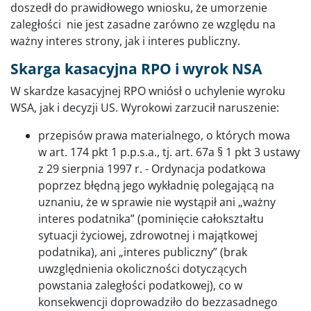
doszedł do prawidłowego wniosku, że umorzenie
zaległości nie jest zasadne zarówno ze względu na
ważny interes strony, jak i interes publiczny.
Skarga kasacyjna RPO i wyrok NSA
W skardze kasacyjnej RPO wniósł o uchylenie wyroku
WSA, jak i decyzji US. Wyrokowi zarzucił naruszenie:
przepisów prawa materialnego, o których mowa
w art. 174 pkt 1 p.p.s.a., tj. art. 67a § 1 pkt 3 ustawy
z 29 sierpnia 1997 r. - Ordynacja podatkowa
poprzez błędną jego wykładnię polegającą na
uznaniu, że w sprawie nie wystąpił ani „ważny
interes podatnika” (pominięcie całokształtu
sytuacji życiowej, zdrowotnej i majątkowej
podatnika), ani „interes publiczny” (brak
uwzględnienia okoliczności dotyczących
powstania zaległości podatkowej), co w
konsekwencji doprowadziło do bezzasadnego