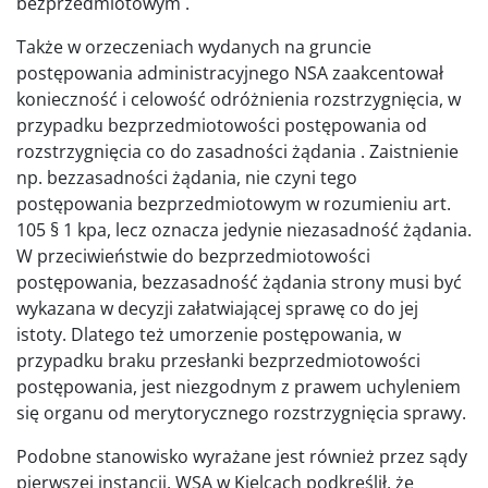
bezprzedmiotowym .
Także w orzeczeniach wydanych na gruncie
postępowania administracyjnego NSA zaakcentował
konieczność i celowość odróżnienia rozstrzygnięcia, w
przypadku bezprzedmiotowości postępowania od
rozstrzygnięcia co do zasadności żądania . Zaistnienie
np. bezzasadności żądania, nie czyni tego
postępowania bezprzedmiotowym w rozumieniu art.
105 § 1 kpa, lecz oznacza jedynie niezasadność żądania.
W przeciwieństwie do bezprzedmiotowości
postępowania, bezzasadność żądania strony musi być
wykazana w decyzji załatwiającej sprawę co do jej
istoty. Dlatego też umorzenie postępowania, w
przypadku braku przesłanki bezprzedmiotowości
postępowania, jest niezgodnym z prawem uchyleniem
się organu od merytorycznego rozstrzygnięcia sprawy.
Podobne stanowisko wyrażane jest również przez sądy
pierwszej instancji. WSA w Kielcach podkreślił, że