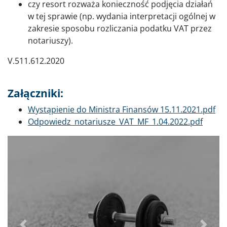
czy resort rozważa konieczność podjęcia działań
w tej sprawie (np. wydania interpretacji ogólnej w
zakresie sposobu rozliczania podatku VAT przez
notariuszy).
V.511.612.2020
Załączniki:
Dokument
Wystąpienie do Ministra Finansów 15.11.2021.pdf
Dokument
Odpowiedz_notariusze_VAT_MF_1.04.2022.pdf