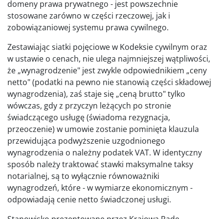
domeny prawa prywatnego - jest powszechnie
stosowane zarówno w części rzeczowej, jak i
zobowiązaniowej systemu prawa cywilnego.
Zestawiając siatki pojęciowe w Kodeksie cywilnym oraz
w ustawie o cenach, nie ulega najmniejszej wątpliwości,
że „wynagrodzenie" jest zwykle odpowiednikiem „ceny
netto" (podatki na pewno nie stanowią części składowej
wynagrodzenia), zaś staje się „ceną brutto" tylko
wówczas, gdy z przyczyn leżących po stronie
świadczącego usługę (świadoma rezygnacja,
przeoczenie) w umowie zostanie pominięta klauzula
przewidująca podwyższenie uzgodnionego
wynagrodzenia o należny podatek VAT. W identyczny
sposób należy traktować stawki maksymalne taksy
notarialnej, są to wyłącznie równoważniki
wynagrodzeń, które - w wymiarze ekonomicznym -
odpowiadają cenie netto świadczonej usługi.
Stanowisko prezentowane przez Krajową Radę