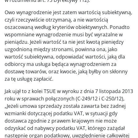
Owo wynagrodzenie jest zatem wartością subiektywną,
czyli rzeczywiście otrzymaną, a nie wartością
oszacowaną według kryteriów obiektywnych. Ponadto
wspomniane wynagrodzenie musi być wyrażalne w
pieniądzu. Jeżeli wartość ta nie jest kwotą pieniędzy
uzgodnioną między stronami, powinna ona, jako
wartość subiektywna, odpowiadać wartości, jaką dla
odbiorcy ma usługa będąca wynagrodzeniem za
dostawę towarów, oraz kwocie, jaką byłby on skłonny
za tę usługę zapłacić.
Jak ujął to z kolei TSUE w wyroku z dnia 7 listopada 2013
roku w sprawach połączonych (C-249/12 i C-250/12),
„Jeżeli umowa sprzedaży została zawarta bez żadnej
wzmianki dotyczącej podatku VAT, w sytuacji gdy
dostawca zgodnie z prawem krajowym nie może
odzyskać od nabywcy podatku VAT, którego zażądał
następnie organ podatkowy, uwzględnienie całkowitej