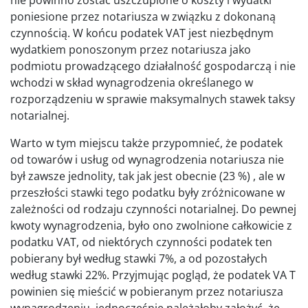
poniesione przez notariusza w związku z dokonaną
czynnością. W końcu podatek VAT jest niezbędnym
wydatkiem ponoszonym przez notariusza jako
podmiotu prowadzącego działalność gospodarczą i nie
wchodzi w skład wynagrodzenia określanego w
rozporządzeniu w sprawie maksymalnych stawek taksy
notarialnej.
Warto w tym miejscu także przypomnieć, że podatek
od towarów i usług od wynagrodzenia notariusza nie
był zawsze jednolity, tak jak jest obecnie (23 %) , ale w
przeszłości stawki tego podatku były zróżnicowane w
zależności od rodzaju czynności notarialnej. Do pewnej
kwoty wynagrodzenia, było ono zwolnione całkowicie z
podatku VAT, od niektórych czynności podatek ten
pobierany był według stawki 7%, a od pozostałych
według stawki 22%. Przyjmując pogląd, że podatek VA T
powinien się mieścić w pobieranym przez notariusza
wynagrodzeniu, jednocześnie należałoby założyć, że