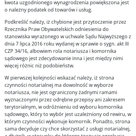
kwota uzgodnionego wynagrodzenia powiększona jest
o należny podatek od towarów i usług.
Podkreślić należy, iż chybione jest przytoczenie przez
Rzecznika Praw Obywatelskich odniesienia do
stanowiska wyrażonego w uchwale Sądu Najwyższego z
dnia 7 lipca 2016 roku wydanej w sprawie o sygn. akt III
CZP 34/16, albowiem rola notariusza i komornika
sądowego jest zdecydowanie inna i jest między nimi
więcej różnic niż podobieństw.
W pierwszej kolejności wskazać należy, iż strona
czynności notarialnej ma dowolność w wyborze
notariusza, nie jest ograniczony żadnymi ramami
wyznaczonymi przez odrębne przepisy ani zakresem
terytorialnym, w odróżnieniu od wyboru komornika
sądowego, który to wybór jest uzależniony od rewiru, w
którym czynności wykonuje komornik. Ponadto, strona
sama decyduje czy chce skorzystać z usługi notarialnej,
a dłużnik, w stosunku do którego toczy się egzekucja