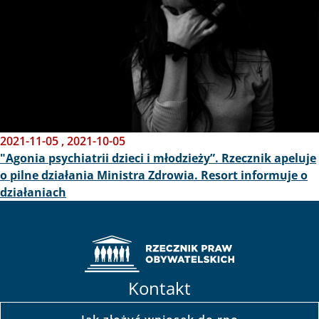
2021-11-05
,
2021-10-05
"Agonia psychiatrii dzieci i młodzieży”. Rzecznik apeluje
o pilne działania Ministra Zdrowia. Resort informuje o
działaniach
Kontakt