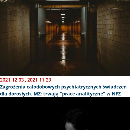
2021-12-03
,
2021-11-23
Zagrożenia całodobowych psychiatrycznych świadczeń
dla dorosłych. MZ: trwają "prace analityczne" w NFZ
Obraz