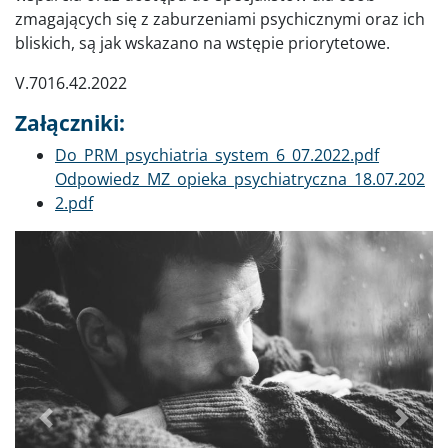
zmagających się z zaburzeniami psychicznymi oraz ich
bliskich, są jak wskazano na wstępie priorytetowe.
V.7016.42.2022
Załączniki:
Dokument
Do_PRM_psychiatria_system_6_07.2022.pdf
Dokument
Odpowiedz_MZ_opieka_psychiatryczna_18.07.202
2.pdf
Poprzednie
Dalej