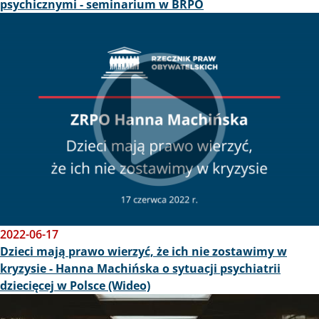
psychicznymi - seminarium w BRPO
Obraz
2022-06-17
Dzieci mają prawo wierzyć, że ich nie zostawimy w
kryzysie - Hanna Machińska o sytuacji psychiatrii
dziecięcej w Polsce (Wideo)
Obraz