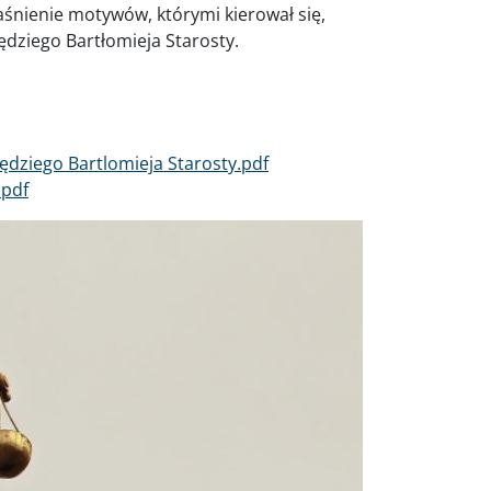
aśnienie motywów, którymi kierował się,
dziego Bartłomieja Starosty.
ędziego Bartlomieja Starosty.pdf
.pdf