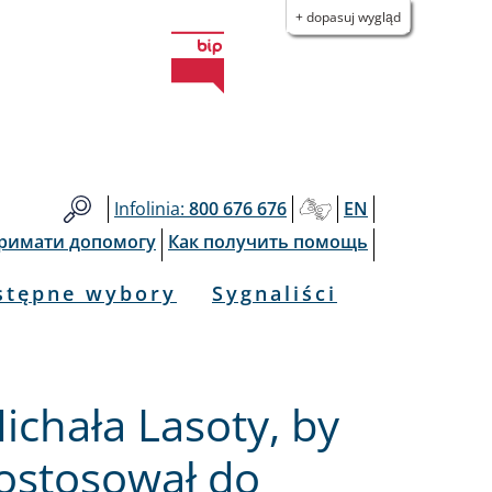
+ dopasuj wygląd
Infolinia:
800 676 676
EN
тримати допомогу
Как получить помощь
stępne wybory
Sygnaliści
ichała Lasoty, by
ostosował do