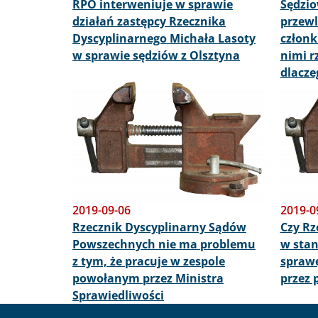
RPO interweniuje w sprawie
Sędzio
działań zastępcy Rzecznika
przewl
Dyscyplinarnego Michała Lasoty
członk
w sprawie sędziów z Olsztyna
nimi r
dlacze
Obraz
Obraz
2019-09-06
2019-0
Rzecznik Dyscyplinarny Sądów
Czy Rz
Powszechnych nie ma problemu
w stan
z tym, że pracuje w zespole
spraw
powołanym przez Ministra
przez
Sprawiedliwości