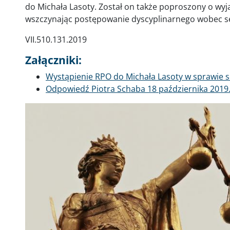
do Michała Lasoty. Został on także poproszony o wyj
wszczynając postępowanie dyscyplinarnego wobec sę
VII.510.131.2019
Załączniki:
Dokument
Wystąpienie RPO do Michała Lasoty w sprawie s
Dokument
Odpowiedź Piotra Schaba 18 października 2019