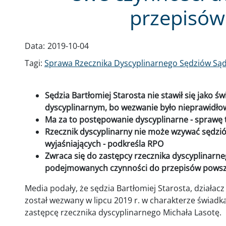
przepisów
Data:
2019-10-04
Tagi:
Sprawa Rzecznika Dyscyplinarnego Sędziów S
Sędzia Bartłomiej Starosta nie stawił się jako 
dyscyplinarnym, bo wezwanie było nieprawidło
Ma za to postępowanie dyscyplinarne - sprawę 
Rzecznik dyscyplinarny nie może wzywać sędzi
wyjaśniających - podkreśla RPO
Zwraca się do zastępcy rzecznika dyscyplinarn
podejmowanych czynności do przepisów powsz
Media podały, że sędzia Bartłomiej Starosta, działacz
został wezwany w lipcu 2019 r. w charakterze świadka
zastępcę rzecznika dyscyplinarnego Michała Lasotę.