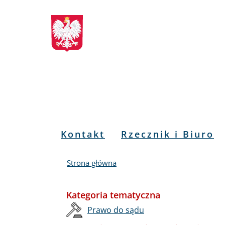
Biuletyn
Przejdź
Przejdź
Przejdź
Przejdź
do
do
to
do
Informacji
menu
treści
informacji
mapy
głównego
o
serwisu
Publicznej
kontakcie
RPO
Menu
Kontakt
Rzecznik i Biuro
PL
Strona główna
Kategoria tematyczna
Prawo do sądu