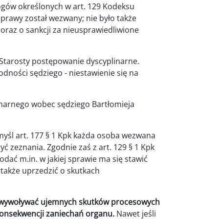
mogów określonych w art. 129 Kodeksu
prawy został wezwany; nie było także
az o sankcji za nieusprawiedliwione
 Starosty postępowanie dyscyplinarne.
dności sędziego - niestawienie się na
narnego wobec sędziego Bartłomieja
yśl art. 177 § 1 Kpk każda osoba wezwana
ć zeznania. Zgodnie zaś z art. 129 § 1 Kpk
dać m.in. w jakiej sprawie ma się stawić
 także uprzedzić o skutkach
e wywoływać ujemnych skutków procesowych
konsekwencji zaniechań organu.
Nawet jeśli