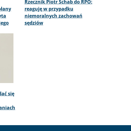
Rzecznik Piotr Schab do RPO:
ołany
reaguję w przypadku
yta
niemoralnych zachowań
jego
sędziów
ać się
aniach