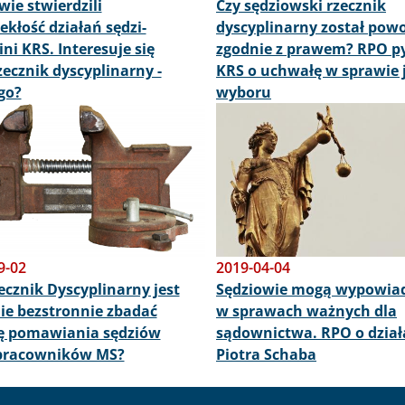
wie stwierdzili
Czy sędziowski rzecznik
ekłość działań sędzi-
dyscyplinarny został pow
ini KRS. Interesuje się
zgodnie z prawem? RPO p
zecznik dyscyplinarny -
KRS o uchwałę w sprawie 
go?
wyboru
Obraz
9-02
2019-04-04
ecznik Dyscyplinarny jest
Sędziowie mogą wypowiad
ie bezstronnie zbadać
w sprawach ważnych dla
ę pomawiania sędziów
sądownictwa. RPO o dział
 pracowników MS?
Piotra Schaba