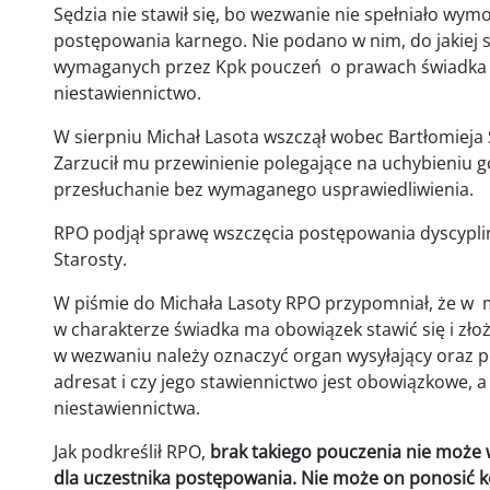
Sędzia nie stawił się, bo wezwanie nie spełniało wy
postępowania karnego. Nie podano w nim, do jakiej s
wymaganych przez Kpk pouczeń o prawach świadka or
niestawiennictwo.
W sierpniu Michał Lasota wszczął wobec Bartłomieja
Zarzucił mu przewinienie polegające na uchybieniu go
przesłuchanie bez wymaganego usprawiedliwienia.
RPO podjął sprawę wszczęcia postępowania dyscypli
Starosty.
W piśmie do Michała Lasoty RPO przypomniał, że w m
w charakterze świadka ma obowiązek stawić się i złoży
w wezwaniu należy oznaczyć organ wysyłający oraz po
adresat i czy jego stawiennictwo jest obowiązkowe, a
niestawiennictwa.
Jak podkreślił RPO,
brak takiego pouczenia nie moż
dla uczestnika postępowania. Nie może on ponosić 