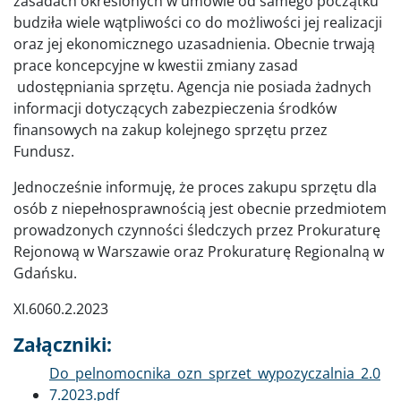
zasadach określonych w umowie od samego początku
budziła wiele wątpliwości co do możliwości jej realizacji
oraz jej ekonomicznego uzasadnienia. Obecnie trwają
prace koncepcyjne w kwestii zmiany zasad
udostępniania sprzętu. Agencja nie posiada żadnych
informacji dotyczących zabezpieczenia środków
finansowych na zakup kolejnego sprzętu przez
Fundusz.
Jednocześnie informuję, że proces zakupu sprzętu dla
osób z niepełnosprawnością jest obecnie przedmiotem
prowadzonych czynności śledczych przez Prokuraturę
Rejonową w Warszawie oraz Prokuraturę Regionalną w
Gdańsku.
XI.6060.2.2023
Załączniki:
Dokument
Do_pelnomocnika_ozn_sprzet_wypozyczalnia_2.0
7.2023.pdf