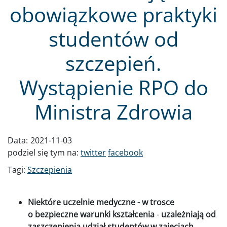
obowiązkowe praktyki
studentów od
szczepień.
Wystąpienie RPO do
Ministra Zdrowia
Data:
2021-11-03
podziel się tym na:
twitter
facebook
Tagi:
Szczepienia
Niektóre uczelnie medyczne - w trosce
o bezpieczne warunki kształcenia
-
uzależniają od
zaszczepienia udział studentów w zajęciach