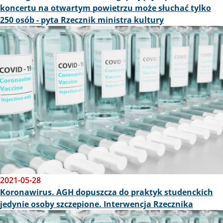
koncertu na otwartym powietrzu może słuchać tylko
250 osób - pyta Rzecznik ministra kultury
Obraz
2021-05-28
Koronawirus. AGH dopuszcza do praktyk studenckich
jedynie osoby szczepione. Interwencja Rzecznika
Obraz