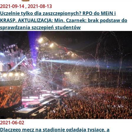
2021-09-14
,
2021-08-13
Uczelnie tylko dla zaszczepionych? RPO do MEiN i
KRASP. AKTUALIZACJA: Min. Czarnek: brak podstaw do
sprawdzania szczepień studentów
Obraz
2021-06-02
Dlaczego mecz na stadionie oglądają tysiące, a