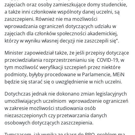
zajęciach oraz osoby zamieszkujące domy studenckie,
a także inni członkowie wspólnoty danej uczelni, są
zaszczepieni. Również nie ma możliwości
wprowadzania ograniczeń dotyczących udziału w
zajęciach dla członków społeczności akademickiej,
którzy w wyniku własnej decyzji nie zaszczepili się”.
Minister zapowiedział także, że jeśli przepisy dotyczące
przeciwdziałania rozprzestrzenianiu się COVID-19, w
tym możliwość weryfikacji szczepień przez niektóre
podmioty, byłyby procedowane w Parlamencie, MEiN
będzie się starać się o uwzględnienie w nich uczelni.
Dotychczas jednak nie dokonano zmian legislacyjnych
umożliwiających uczelniom wprowadzenie ograniczeń
w zakresie możliwości studiowania osób
niezaszczepionych czy przetwarzania danych
osobowych dotyczących zaszczepienia.
Tymczasem, jak wynika ze skarg do RPO, problem ma