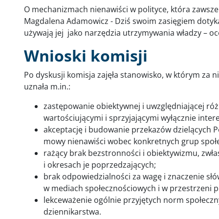
O mechanizmach nienawiści w polityce, która zawsze
Magdalena Adamowicz - Dziś swoim zasięgiem dotyka 
używają jej jako narzędzia utrzymywania władzy – oce
Wnioski komisji
Po dyskusji komisja zajęła stanowisko, w którym za
uznała m.in.:
zastępowanie obiektywnej i uwzględniającej ró
wartościującymi i sprzyjającymi wyłącznie inter
akceptację i budowanie przekazów dzielących 
mowy nienawiści wobec konkretnych grup społe
rażący brak bezstronności i obiektywizmu, zwł
i okresach je poprzedzających;
brak odpowiedzialności za wagę i znaczenie s
w mediach społecznościowych i w przestrzeni pu
lekceważenie ogólnie przyjętych norm społeczn
dziennikarstwa.