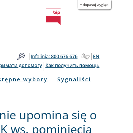
+ dopasuj wygląd
Infolinia:
800 676 676
EN
тримати допомогу
Как получить помощь
stępne wybory
Sygnaliści
nie upomina się o
K ws. pominięcia