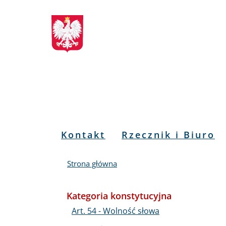
Biuletyn
Przejdź
Przejdź
Przejdź
Przejdź
do
do
to
do
Informacji
menu
treści
informacji
mapy
głównego
o
serwisu
Publicznej
kontakcie
RPO
Menu
Kontakt
Rzecznik i Biuro
PL
Strona główna
Kategoria konstytucyjna
Art. 54 - Wolność słowa