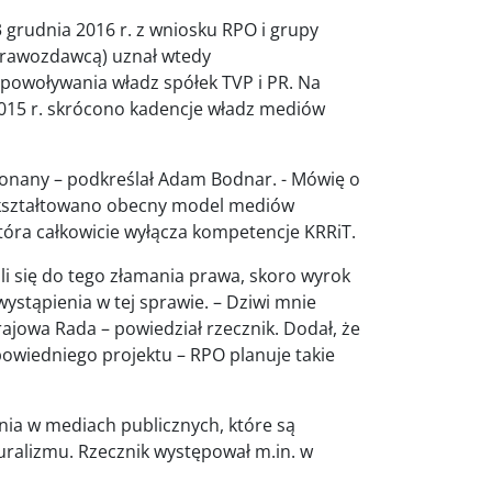
rudnia 2016 r. z wniosku RPO i grupy
sprawozdawcą) uznał wtedy
 powoływania władz spółek TVP i PR. Na
2015 r. skrócono kadencje władz mediów
ykonany – podkreślał Adam Bodnar. - Mówię o
 Ukształtowano obecny model mediów
óra całkowicie wyłącza kompetencje KRRiT.
i się do tego złamania prawa, skoro wyrok
stąpienia w tej sprawie. – Dziwi mnie
rajowa Rada – powiedział rzecznik. Dodał, że
owiedniego projektu – RPO planuje takie
nia w mediach publicznych, które są
uralizmu. Rzecznik występował m.in. w