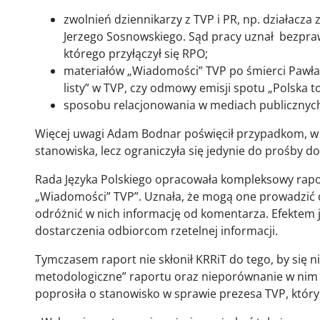
zwolnień dziennikarzy z TVP i PR, np. działacza
Jerzego Sosnowskiego. Sąd pracy uznał bezpraw
którego przyłączył się RPO;
materiałów „Wiadomości” TVP po śmierci Pawł
listy” w TVP, czy odmowy emisji spotu „Polska to
sposobu relacjonowania w mediach publicznyc
Więcej uwagi Adam Bodnar poświęcił przypadkom, w 
stanowiska, lecz ograniczyła się jedynie do prośby d
Rada Języka Polskiego opracowała kompleksowy rapo
„Wiadomości” TVP”. Uznała, że mogą one prowadzić d
odróżnić w nich informację od komentarza. Efektem 
dostarczenia odbiorcom rzetelnej informacji.
Tymczasem raport nie skłonił KRRiT do tego, by się 
metodologiczne” raportu oraz nieporównanie w nim
poprosiła o stanowisko w sprawie prezesa TVP, który 