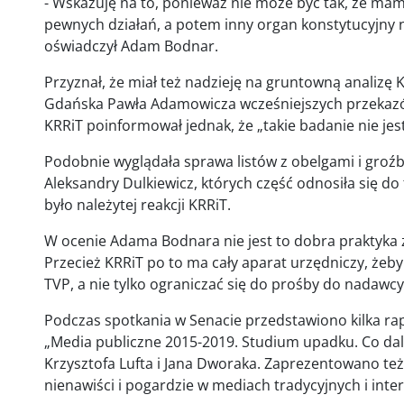
- Wskazuję na to, ponieważ nie może być tak, że 
pewnych działań, a potem inny organ konstytucyjny n
oświadczył Adam Bodnar.
Przyznał, że miał też nadzieję na gruntowną analiz
Gdańska Pawła Adamowicza wcześniejszych przekazó
KRRiT poinformował jednak, że „takie badanie nie jes
Podobnie wyglądała sprawa listów z obelgami i gro
Aleksandry Dulkiewicz, których część odnosiła się do
było należytej reakcji KRRiT.
W ocenie Adama Bodnara nie jest to dobra praktyka 
Przecież KRRiT po to ma cały aparat urzędniczy, żeb
TVP, a nie tylko ograniczać się do prośby do nadawcy 
Podczas spotkania w Senacie przedstawiono kilka ra
„Media publiczne 2015-2019. Studium upadku. Co dal
Krzysztofa Lufta i Jana Dworaka. Zaprezentowano te
nienawiści i pogardzie w mediach tradycyjnych i inter