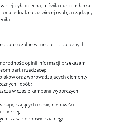
 w niej była obecna, mówiła europosłanka
ona jednak coraz więcej osób, a rządzący
niła.
 niedopuszczalne w mediach publicznych
żnorodność opinii informacji przekazami
esom partii rządzącej;
Polaków oraz wprowadzających elementy
cznych i osób;
aszcza w czasie kampanii wyborczych
łów napędzających mowę nienawiści
blicznej;
ych i zasad odpowiedzialnego