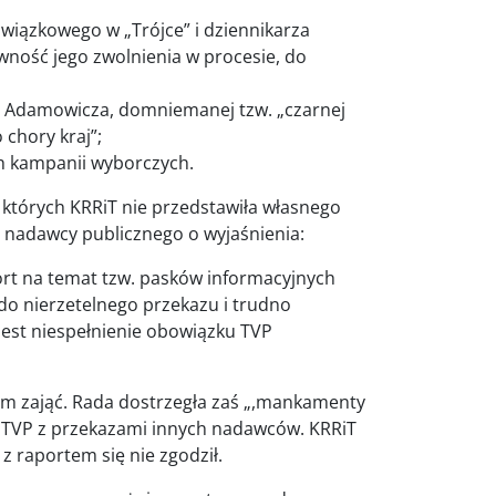
 związkowego w „Trójce” i dziennikarza
ność jego zwolnienia w procesie, do
a Adamowicza, domniemanej tzw. „czarnej
 chory kraj”;
h kampanii wyborczych.
których KRRiT nie przedstawiła własnego
o nadawcy publicznego o wyjaśnienia:
rt na temat tzw. pasków informacyjnych
o nierzetelnego przekazu i trudno
jest niespełnienie obowiązku TVP
nim zająć. Rada dostrzegła zaś „,mankamenty
 TVP z przekazami innych nadawców. KRRiT
z raportem się nie zgodził.