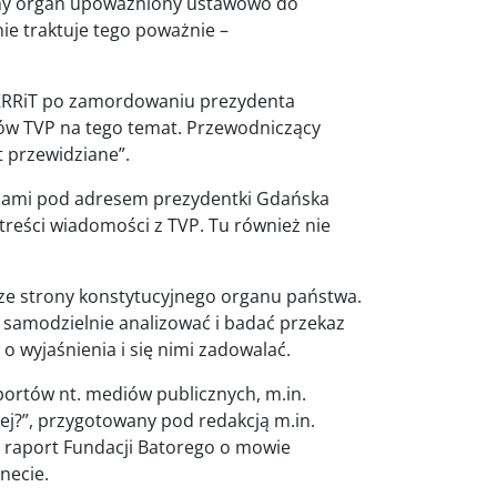
mamy organ upoważniony ustawowo do
ie traktuje tego poważnie –
ę KRRiT po zamordowaniu prezydenta
w TVP na tego temat. Przewodniczący
t przewidziane”.
źbami pod adresem prezydentki Gdańska
 treści wiadomości z TVP. Tu również nie
ze strony konstytucyjnego organu państwa.
y samodzielnie analizować i badać przekaz
o wyjaśnienia i się nimi zadowalać.
portów nt. mediów publicznych, m.in.
ej?”, przygotowany pod redakcją m.in.
ż raport Fundacji Batorego o mowie
necie.