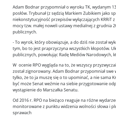
Adam Bodnar przypomniał o wyroku TK, wydanym 13 g
posłów. Trybunał (z sędzią Markiem Zubikiem jako 
niekonstytucyjność przepisów wyłączających KRRiT z
mocy tzw. małej noweli ustawy medialnej z grudnia 
publicznych.
- To wyrok, który obowiązuje, a do dziś nie został w
tym, bo to jest praprzyczyna wszystkich kłopotów.
publicznych, powołując Radę Mediów Narodowych, kt
W ocenie RPO wygląda na to, że wszyscy przyzwyczail
został zignorowany. Adam Bodnar przypomniał swe wy
tylko, że to ja muszę się o to upominać, a nie sama K
być może Senat weźmie na siebie przygotowanie odp
wystąpienie do Marszałka Senatu.
Od 2016 r. RPO na bieżąco reaguje na różne wydarze
monitorowane z punktu widzenia wolności słowa i pl
sprawach