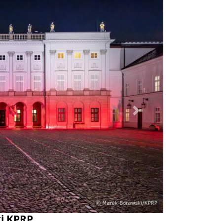
Dalej
ki KPRP