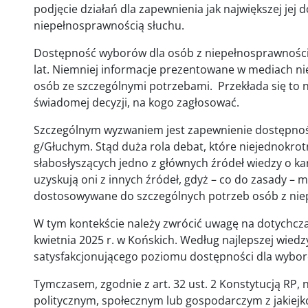
podjęcie działań dla zapewnienia jak największej jej
niepełnosprawnością słuchu.
Dostępność wyborów dla osób z niepełnosprawności
lat. Niemniej informacje prezentowane w mediach ni
osób ze szczególnymi potrzebami. Przekłada się to 
świadomej decyzji, na kogo zagłosować.
Szczególnym wyzwaniem jest zapewnienie dostępno
g/Głuchym. Stąd duża rola debat, które niejednokrot
słabosłyszących jedno z głównych źródeł wiedzy o ka
uzyskują oni z innych źródeł, gdyż – co do zasady – 
dostosowywane do szczególnych potrzeb osób z ni
W tym kontekście należy zwrócić uwagę na dotychcz
kwietnia 2025 r. w Końskich. Według najlepszej wied
satysfakcjonującego poziomu dostępności dla wyborc
Tymczasem, zgodnie z art. 32 ust. 2 Konstytucją RP,
politycznym, społecznym lub gospodarczym z jakiejk