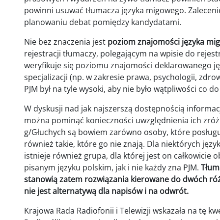
powinni usuwać tłumacza języka migowego. Zaleceni
planowaniu debat pomiędzy kandydatami.
Nie bez znaczenia jest
poziom znajomości języka mi
rejestracji tłumaczy, polegającym na wpisie do rej
weryfikuje się poziomu znajomości deklarowanego jęz
specjalizacji (np. w zakresie prawa, psychologii, zdr
PJM był na tyle wysoki, aby nie było wątpliwości co do
W dyskusji nad jak najszerszą dostępnością informac
można pominąć konieczności uwzględnienia ich zróż
g/Głuchych są bowiem zarówno osoby, które posługuj
również takie, które go nie znają. Dla niektórych jęz
istnieje również grupa, dla której jest on całkowicie
pisanym języku polskim, jak i nie każdy zna PJM.
Tłum
stanowią zatem rozwiązania kierowane do dwóch ró
nie jest alternatywą dla napisów i na odwrót.
Krajowa Rada Radiofonii i Telewizji wskazała na tę kw