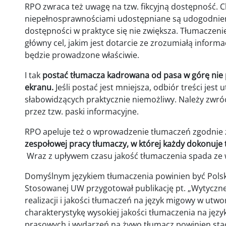
RPO zwraca też uwagę na tzw. fikcyjną dostępność. C
niepełnosprawnościami udostępniane są udogodnien
dostępności w praktyce się nie zwiększa. Tłumaczeni
główny cel, jakim jest dotarcie ze zrozumiałą informa
będzie prowadzone właściwie.
I tak
postać tłumacza kadrowana od pasa w górę nie p
ekranu.
Jeśli postać jest mniejsza, odbiór treści jest 
słabowidzących praktycznie niemożliwy. Należy zwróc
przez tzw. paski informacyjne.
RPO apeluje też o wprowadzenie tłumaczeń zgodnie z
zespołowej pracy tłumaczy, w której każdy dokonuje tr
Wraz z upływem czasu jakość tłumaczenia spada ze
Domyślnym językiem tłumaczenia powinien być Polski 
Stosowanej UW przygotował publikację pt. „Wytyczn
realizacji i jakości tłumaczeń na język migowy w utw
charakterystykę wysokiej jakości tłumaczenia na jęz
prasowych i wydarzeń na żywo tłumacz powinien st