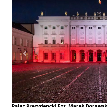
Poprzednie
Pałac Prezydencki Fot. Marek Boraws