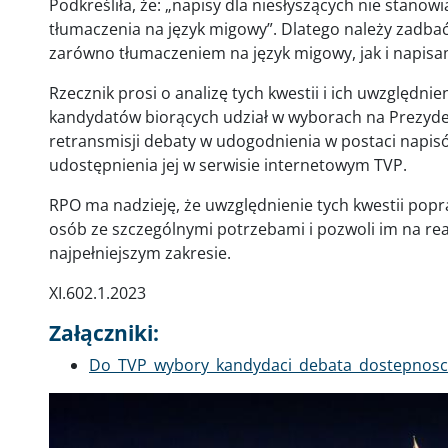
Podkreśliła, że: „napisy dla niesłyszących nie stan
tłumaczenia na język migowy”. Dlatego należy zadbać
zarówno tłumaczeniem na język migowy, jak i napisa
Rzecznik prosi o analizę tych kwestii i ich uwzględn
kandydatów biorących udział w wyborach na Prezyde
retransmisji debaty w udogodnienia w postaci napisó
udostępnienia jej w serwisie internetowym TVP.
RPO ma nadzieję, że uwzględnienie tych kwestii pop
osób ze szczególnymi potrzebami i pozwoli im na rea
najpełniejszym zakresie.
XI.602.1.2023
Załączniki:
Dokument
Do_TVP_wybory_kandydaci_debata_dostepnosc