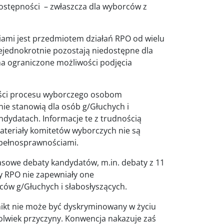
 dostępności – zwłaszcza dla wyborców z
ami jest przedmiotem działań RPO od wielu
ejednokrotnie pozostają niedostępne dla
na ograniczone możliwości podjęcia
ści procesu wyborczego osobom
nie stanowią dla osób g/Głuchych i
ndydatach. Informacje te z trudnością
materiały komitetów wyborczych nie są
epełnosprawnościami.
asowe debaty kandydatów, m.in. debaty z 11
zy RPO nie zapewniały one
ów g/Głuchych i słabosłyszących.
 nikt nie może być dyskryminowany w życiu
olwiek przyczyny. Konwencja nakazuje zaś