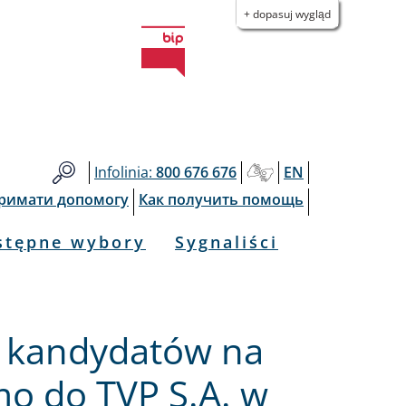
+ dopasuj wygląd
Infolinia:
800 676 676
EN
тримати допомогу
Как получить помощь
stępne wybory
Sygnaliści
 kandydatów na
mo do TVP S.A. w