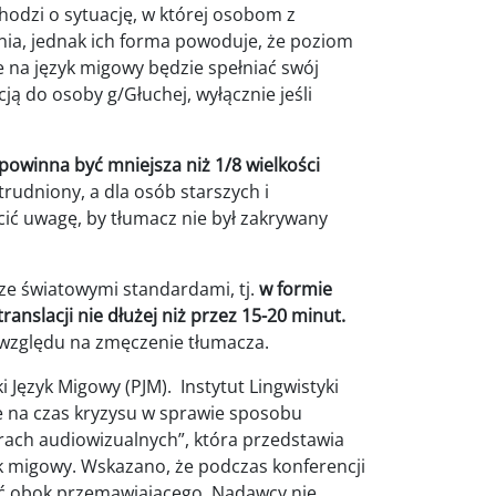
hodzi o sytuację, w której osobom z
ia, jednak ich forma powoduje, że poziom
e na język migowy będzie spełniać swój
cją do osoby g/Głuchej, wyłącznie jeśli
owinna być mniejsza niż 1/8 wielkości
utrudniony, a dla osób starszych i
ić uwagę, by tłumacz nie był zakrywany
e światowymi standardami, tj.
w formie
anslacji nie dłużej niż przez 15-20 minut.
 względu na zmęczenie tłumacza.
Język Migowy (PJM). Instytut Lingwistyki
e na czas kryzysu w sprawie sposobu
orach audiowizualnych”, która przedstawia
yk migowy. Wskazano, że podczas konferencji
ać obok przemawiającego. Nadawcy nie