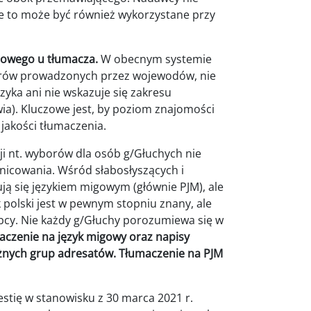
e to może być również wykorzystane przy
gowego u tłumacza.
W obecnym systemie
estrów prowadzonych przez wojewodów, nie
yka ani nie wskazuje się zakresu
owia). Kluczowe jest, by poziom znajomości
 jakości tłumaczenia.
ji nt. wyborów dla osób g/Głuchych nie
nicowania. Wśród słabosłyszących i
ą się językiem migowym (głównie PJM), ale
yk polski jest w pewnym stopniu znany, ale
 obcy. Nie każdy g/Głuchy porozumiewa się w
aczenie na język migowy oraz napisy
żnych grup adresatów. Tłumaczenie na PJM
estię w stanowisku z 30 marca 2021 r.