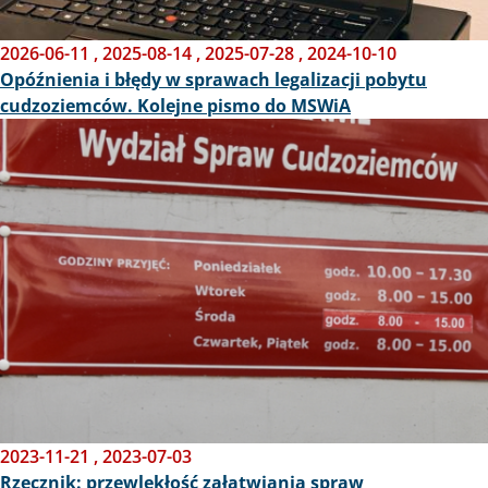
2026-06-11
,
2025-08-14
,
2025-07-28
,
2024-10-10
Opóźnienia i błędy w sprawach legalizacji pobytu
cudzoziemców. Kolejne pismo do MSWiA
Obraz
2023-11-21
,
2023-07-03
Rzecznik: przewlekłość załatwiania spraw