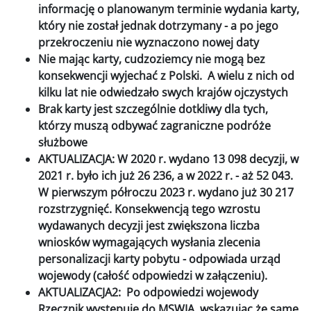
informację o planowanym terminie wydania karty,
który nie został jednak dotrzymany - a po jego
przekroczeniu nie wyznaczono nowej daty
Nie mając karty, cudzoziemcy nie mogą bez
konsekwencji wyjechać z Polski. A wielu z nich od
kilku lat nie odwiedzało swych krajów ojczystych
Brak karty jest szczególnie dotkliwy dla tych,
którzy muszą odbywać zagraniczne podróże
służbowe
AKTUALIZACJA: W 2020 r. wydano 13 098 decyzji, w
2021 r. było ich już 26 236, a w 2022 r. - aż 52 043.
W pierwszym półroczu 2023 r. wydano już 30 217
rozstrzygnięć. Konsekwencją tego wzrostu
wydawanych decyzji jest zwiększona liczba
wniosków wymagających wysłania zlecenia
personalizacji karty pobytu - odpowiada urząd
wojewody (całość odpowiedzi w załączeniu).
AKTUALIZACJA2: Po odpowiedzi wojewody
Rzecznik występuje do MSWIA, wskazując że same