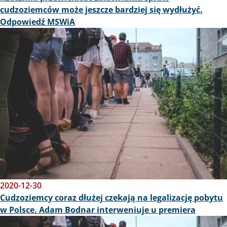
cudzoziemców może jeszcze bardziej się wydłużyć.
Odpowiedź MSWiA
Obraz
2020-12-30
Cudzoziemcy coraz dłużej czekają na legalizację pobytu
w Polsce. Adam Bodnar interweniuje u premiera
Obraz