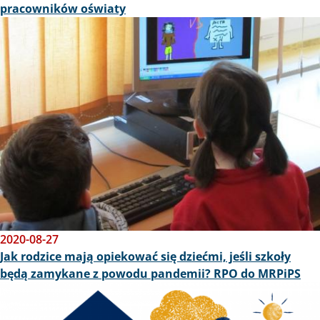
pracowników oświaty
Obraz
2020-08-27
Jak rodzice mają opiekować się dziećmi, jeśli szkoły
będą zamykane z powodu pandemii? RPO do MRPiPS
Obraz