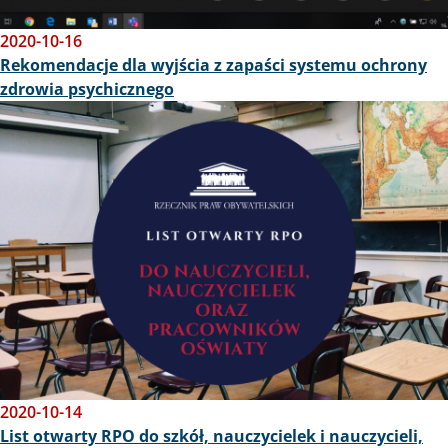
2020-10-16
Rekomendacje dla wyjścia z zapaści systemu ochrony
zdrowia psychicznego
Obraz
2020-10-14
List otwarty RPO do szkół, nauczycielek i nauczycieli,