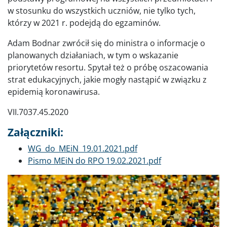
w stosunku do wszystkich uczniów, nie tylko tych,
którzy w 2021 r. podejdą do egzaminów.
Adam Bodnar zwrócił się do ministra o informacje o
planowanych działaniach, w tym o wskazanie
priorytetów resortu. Spytał też o próbę oszacowania
strat edukacyjnych, jakie mogły nastąpić w związku z
epidemią koronawirusa.
VII.7037.45.2020
Załączniki:
Dokument
WG_do_MEiN_19.01.2021.pdf
Dokument
Pismo MEiN do RPO 19.02.2021.pdf