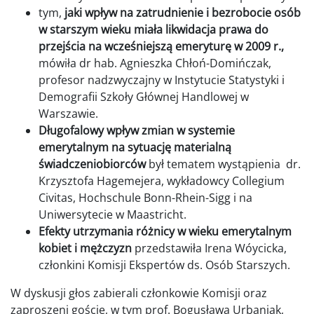
tym,
jaki wpływ na zatrudnienie i bezrobocie osób
w starszym wieku miała likwidacja prawa do
przejścia na wcześniejszą emeryturę
w 2009 r.,
mówiła dr hab. Agnieszka Chłoń-Domińczak,
profesor nadzwyczajny w Instytucie Statystyki i
Demografii Szkoły Głównej Handlowej w
Warszawie.
Długofalowy wpływ zmian w systemie
emerytalnym na sytuację materialną
świadczeniobiorców
był tematem wystąpienia dr.
Krzysztofa Hagemejera, wykładowcy Collegium
Civitas, Hochschule Bonn-Rhein-Sigg i na
Uniwersytecie w Maastricht.
Efekty utrzymania różnicy w wieku emerytalnym
kobiet i mężczyzn
przedstawiła Irena Wóycicka,
członkini Komisji Ekspertów ds. Osób Starszych.
W dyskusji głos zabierali członkowie Komisji oraz
zaproszeni goście, w tym prof. Bogusława Urbaniak,