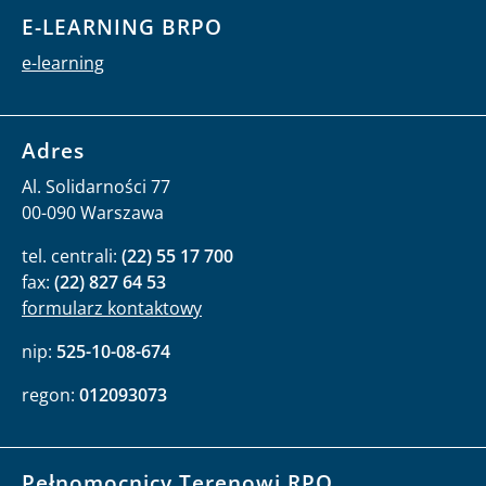
E-LEARNING BRPO
e-learning
Adres
Al. Solidarności 77
00-090 Warszawa
tel. centrali:
(22) 55 17 700
fax:
(22) 827 64 53
formularz kontaktowy
nip:
525-10-08-674
regon:
012093073
Pełnomocnicy Terenowi RPO