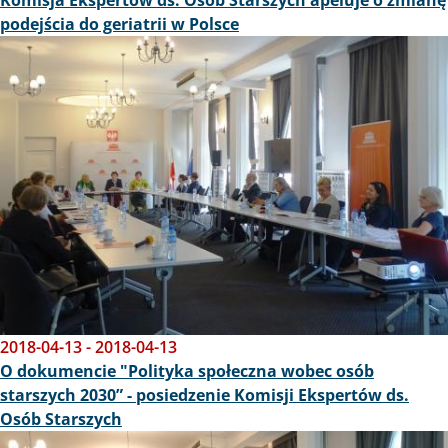
Komisja Ekspertów ds. Osób Starszych apeluje o zmianę
podejścia do geriatrii w Polsce
Obraz
2018-04-13
-
2018-04-13
O dokumencie "Polityka społeczna wobec osób
starszych 2030” - posiedzenie Komisji Ekspertów ds.
Osób Starszych
Obraz