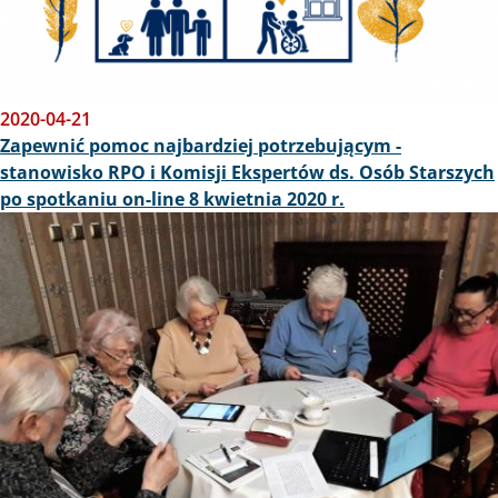
2020-04-21
Zapewnić pomoc najbardziej potrzebującym -
stanowisko RPO i Komisji Ekspertów ds. Osób Starszych
po spotkaniu on-line 8 kwietnia 2020 r.
Obraz