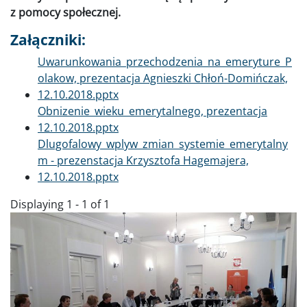
z pomocy społecznej.
Załączniki:
Dokument
Uwarunkowania_przechodzenia_na_emeryture_P
olakow, prezentacja Agnieszki Chłoń-Domińczak,
12.10.2018.pptx
Dokument
Obnizenie_wieku_emerytalnego, prezentacja
12.10.2018.pptx
Dokument
Dlugofalowy_wplyw_zmian_systemie_emerytalny
m - prezenstacja Krzysztofa Hagemajera,
12.10.2018.pptx
Displaying 1 - 1 of 1