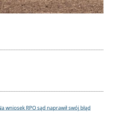
 Na wniosek RPO sąd naprawił swój błąd