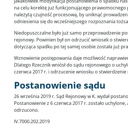
jakakolwiek modyfikacja postanowienia o spadku n
na celu korektę już funkcjonującego prawomocnego 
należytą czujność procesową, by uniknąć prowadzen
odniesienia się do wcześniejszego rozpoznania tożs
Niedopuszczalne było już samo przeprowadzenie pos
rejonowy. Powinien był on odrzucić wniosek o stwie
dotycząca spadku po tej samej osobie została już 
Wznowienie postępowania daje możliwość naprawien
Dlatego Rzecznik wniósł do sądu rejonowego o uchyl
czerwca 2017 r. i odrzucenie wniosku o stwierdzenie
Postanowienie sądu
26 września 2019 r. Sąd Rejonowy w K. wydał postan
Postanowienie z 6 czerwca 2017 r. zostało uchylone,
odrzucono.
IV.7000.202.2019