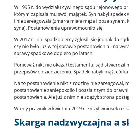
W 1995 r. do wydziału cywilnego sądu rejonowego pr
którym zapisała mu swój majątek. Syn nabył spadek 
i nie zareagowała (zmarła miała męża i poza synem, k
syna). Postanowienie uprawomocniło się.
W 2017 r. inni spadkobiercy zgłosili się jednak do sąd
czy nie było już w tej sprawie postanowienia - najwy
sprawy spadkowe dopiero po latach.
Ponieważ nikt nie okazał testamentu, sąd stwierdził
przepisów o dziedziczeniu. Spadek nabyli mąż, córka 
Na to postanowienie nikt z rodziny nie zareagował, mi
postanowienie zaniepokoiło i poszła z tym do prawni
postanowienia. Ale już z nim nie zdążył: strona post
Wtedy prawnik w kwietniu 2019 r. złożył wniosek o s
Skarga nadzwyczajna a s