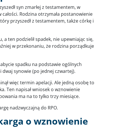
zyszedł syn zmarłej z testamentem, w
w całości. Rodzina otrzymała postanowienie
tóry przyszedł z testamentem, także córkę i
u, a ten podzielił spadek, nie upewniając się,
raźniej w przekonaniu, że rodzina porządkuje
 nabycie spadku na podstawie ogólnych
i dwaj synowie (po jednej czwartej).
nął więc termin apelacji. Ale jedną osobę to
ka. Ten napisał wniosek o wznowienie
ępowania ma na to tylko trzy miesiące.
kargę nadzwyczajną do RPO.
karga o wznowienie