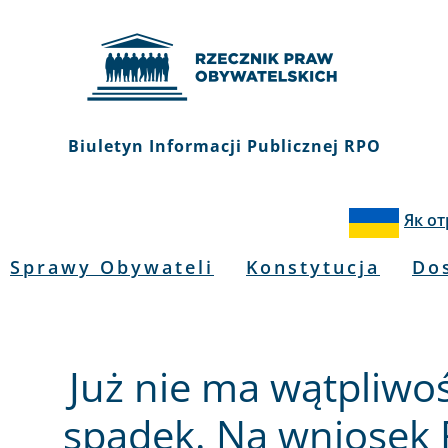
Biuletyn Informacji Publicznej RPO
Як о
Sprawy Obywateli
Konstytucja
Do
Już nie ma wątpliwoś
spadek. Na wniosek 