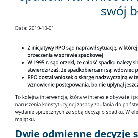
swój b
Data:
2019-10-01
Z inicjatywy RPO sąd naprawił sytuację, w które
orzeczenia w sprawie spadkowej
W 1995 r. sąd orzekł, że całość spadku należy s
stwierdził zaś, że spadkobiercami są: wdowiec p
RPO dostał wniosek o skargę nadzwyczajną w tej
wznowienie postępowania, bo nie upłynął jeszcz
To kolejna interwencja, którą w interesie obywateli 
naruszenia konstytucyjnej zasady zaufania do pańs
wydanie sprzecznych ze sobą decyzji o spadku. W efe
majątku.
Dwie odmienne decyzje 