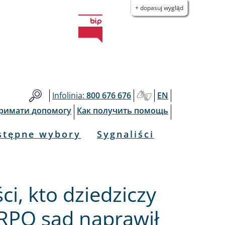
+ dopasuj wygląd
Infolinia:
800 676 676
EN
тримати допомогу
Как получить помощь
stępne wybory
Sygnaliści
ci, kto dziedziczy
RPO sąd naprawił