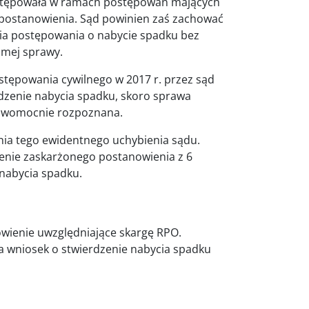
astępowała w ramach postępowań mających
postanowienia. Sąd powinien zaś zachować
ia postępowania o nabycie spadku bez
amej sprawy.
tępowania cywilnego w 2017 r. przez sąd
rdzenie nabycia spadku, skoro sprawa
prawomocnie rozpoznana.
ia tego ewidentnego uchybienia sądu.
enie zaskarżonego postanowienia z 6
 nabycia spadku.
owienie uwzględniające skargę RPO.
 a wniosek o stwierdzenie nabycia spadku