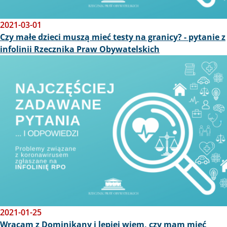
2021-03-01
Czy małe dzieci muszą mieć testy na granicy? - pytanie z
infolinii Rzecznika Praw Obywatelskich
Obraz
2021-01-25
Wracam z Dominikany i lepiej wiem, czy mam mieć