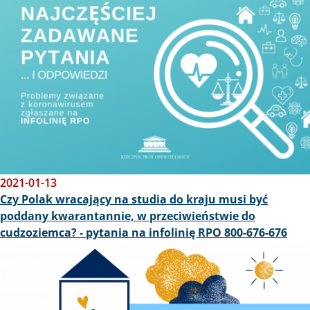
2021-01-13
Czy Polak wracający na studia do kraju musi być
poddany kwarantannie, w przeciwieństwie do
cudzoziemca? - pytania na infolinię RPO 800-676-676
Obraz