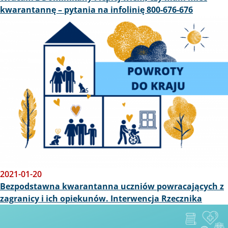
kwarantannę – pytania na infolinię 800-676-676
Obraz
2021-01-20
Bezpodstawna kwarantanna uczniów powracających z
zagranicy i ich opiekunów. Interwencja Rzecznika
Obraz