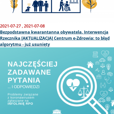
2021-07-27
,
2021-07-08
Bezpodstawna kwarantanna obywatela. Interwencja
Rzecznika [AKTUALIZACJA] Centrum e-Zdrowia: to błąd
algorytmu - już usunięty
Obraz