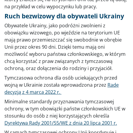
na przykład w celu wypoczynku lub pracy.
Ruch bezwizowy dla obywateli Ukrainy
Obywatele Ukrainy, jako podróżni zwolnieni z
obowiązku wizowego, po wjeździe na terytorium UE
mają prawo przemieszczać się swobodnie w obrębie
Unii przez okres 90 dni. Dzięki temu mają oni
możliwość wyboru państwa członkowskiego, w którym
chcą korzystać z praw związanych z tymczasową
ochroną, oraz dołączenia do rodziny i przyjaciół.
Tymczasowa ochrona dla osób uciekających przed
wojną w Ukrainie została wprowadzona przez
Radę
decyzją z 4 marca 2022 r.
Minimalne standardy przyznawania tymczasowej
ochrony, w tym obowiązki państw członkowskich UE w
stosunku do osób z niej korzystających określa
Dyrektywa Rady 2001/55/WE z dnia 20 lipca 2001 r.
W ramach tymczasowej ochrony Unii koordynuje i