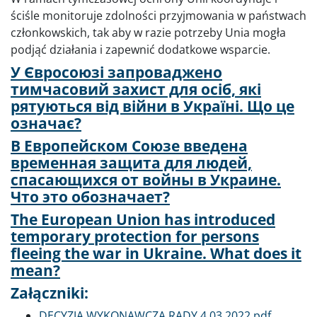
ściśle monitoruje zdolności przyjmowania w państwach
członkowskich, tak aby w razie potrzeby Unia mogła
podjąć działania i zapewnić dodatkowe wsparcie.
У Євросоюзі запроваджено
тимчасовий захист для осіб, які
рятуються від війни в Україні. Що це
означає?
В Европейском Союзе введена
временная защита для людей,
спасающихся от войны в Украине.
Что это обозначает?
The European Union has introduced
temporary protection for persons
fleeing the war in Ukraine. What does it
mean?
Załączniki:
Dokument
DECYZJA WYKONAWCZA RADY 4.03.2022.pdf