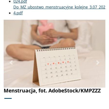
024.pdf
Dokument
Do_MZ_ubostwo_menstruacyjne_kolejne_3.07_202
4.pdf
Poprzednie
Dalej
Menstruacja, fot. AdobeStock/KMPZZZ