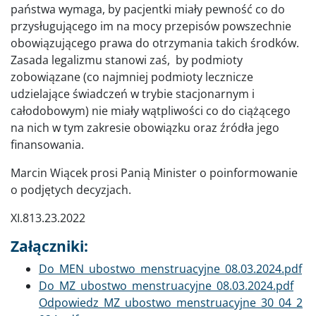
państwa wymaga, by pacjentki miały pewność co do
przysługującego im na mocy przepisów powszechnie
obowiązującego prawa do otrzymania takich środków.
Zasada legalizmu stanowi zaś, by podmioty
zobowiązane (co najmniej podmioty lecznicze
udzielające świadczeń w trybie stacjonarnym i
całodobowym) nie miały wątpliwości co do ciążącego
na nich w tym zakresie obowiązku oraz źródła jego
finansowania.
Marcin Wiącek prosi Panią Minister o poinformowanie
o podjętych decyzjach.
XI.813.23.2022
Załączniki:
Dokument
Do_MEN_ubostwo_menstruacyjne_08.03.2024.pdf
Dokument
Do_MZ_ubostwo_menstruacyjne_08.03.2024.pdf
Dokument
Odpowiedz_MZ_ubostwo_menstruacyjne_30_04_2