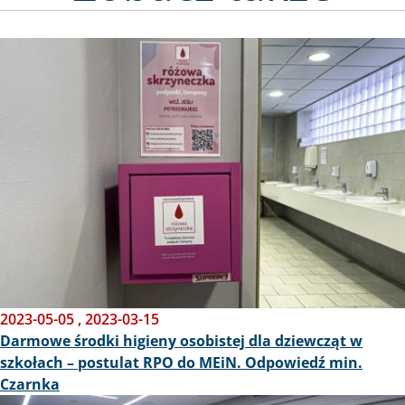
Obraz
2023-05-05
,
2023-03-15
Darmowe środki higieny osobistej dla dziewcząt w
szkołach – postulat RPO do MEiN. Odpowiedź min.
Czarnka