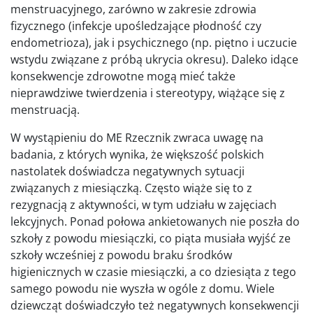
menstruacyjnego, zarówno w zakresie zdrowia
fizycznego (infekcje upośledzające płodność czy
endometrioza), jak i psychicznego (np. piętno i uczucie
wstydu związane z próbą ukrycia okresu). Daleko idące
konsekwencje zdrowotne mogą mieć także
nieprawdziwe twierdzenia i stereotypy, wiążące się z
menstruacją.
W wystąpieniu do ME Rzecznik zwraca uwagę na
badania, z których wynika, że większość polskich
nastolatek doświadcza negatywnych sytuacji
związanych z miesiączką. Często wiąże się to z
rezygnacją z aktywności, w tym udziału w zajęciach
lekcyjnych. Ponad połowa ankietowanych nie poszła do
szkoły z powodu miesiączki, co piąta musiała wyjść ze
szkoły wcześniej z powodu braku środków
higienicznych w czasie miesiączki, a co dziesiąta z tego
samego powodu nie wyszła w ogóle z domu. Wiele
dziewcząt doświadczyło też negatywnych konsekwencji