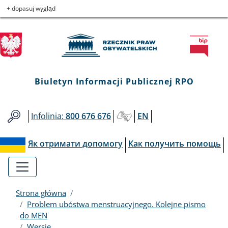
Biuletyn
Przejdź
Przejdź
Przejdź
Przejdź
+ dopasuj wygląd
do
do
to
do
Informacji
menu
treści
informacji
mapy
głównego
o
serwisu
Publicznej
kontakcie
RPO
Biuletyn Informacji Publicznej RPO
Infolinia:
800 676 676
EN
Як отримати допомогу
Как получить помощь
Strona główna
Problem ubóstwa menstruacyjnego. Kolejne pismo
do MEN
Wersje