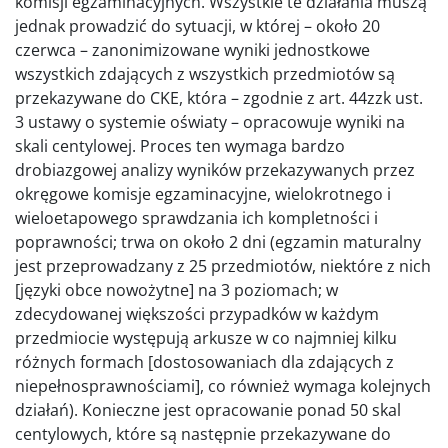
komisji egzaminacyjnych. Wszystkie te działania muszą
jednak prowadzić do sytuacji, w której – około 20
czerwca – zanonimizowane wyniki jednostkowe
wszystkich zdających z wszystkich przedmiotów są
przekazywane do CKE, która – zgodnie z art. 44zzk ust.
3 ustawy o systemie oświaty – opracowuje wyniki na
skali centylowej. Proces ten wymaga bardzo
drobiazgowej analizy wyników przekazywanych przez
okręgowe komisje egzaminacyjne, wielokrotnego i
wieloetapowego sprawdzania ich kompletności i
poprawności; trwa on około 2 dni (egzamin maturalny
jest przeprowadzany z 25 przedmiotów, niektóre z nich
[języki obce nowożytne] na 3 poziomach; w
zdecydowanej większości przypadków w każdym
przedmiocie występują arkusze w co najmniej kilku
różnych formach [dostosowaniach dla zdających z
niepełnosprawnościami], co również wymaga kolejnych
działań). Konieczne jest opracowanie ponad 50 skal
centylowych, które są następnie przekazywane do