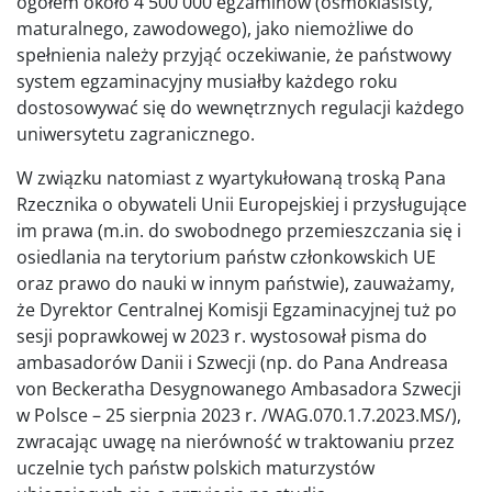
ogółem około 4 500 000 egzaminów (ósmoklasisty,
maturalnego, zawodowego), jako niemożliwe do
spełnienia należy przyjąć oczekiwanie, że państwowy
system egzaminacyjny musiałby każdego roku
dostosowywać się do wewnętrznych regulacji każdego
uniwersytetu zagranicznego.
W związku natomiast z wyartykułowaną troską Pana
Rzecznika o obywateli Unii Europejskiej i przysługujące
im prawa (m.in. do swobodnego przemieszczania się i
osiedlania na terytorium państw członkowskich UE
oraz prawo do nauki w innym państwie), zauważamy,
że Dyrektor Centralnej Komisji Egzaminacyjnej tuż po
sesji poprawkowej w 2023 r. wystosował pisma do
ambasadorów Danii i Szwecji (np. do Pana Andreasa
von Beckeratha Desygnowanego Ambasadora Szwecji
w Polsce – 25 sierpnia 2023 r. /WAG.070.1.7.2023.MS/),
zwracając uwagę na nierówność w traktowaniu przez
uczelnie tych państw polskich maturzystów