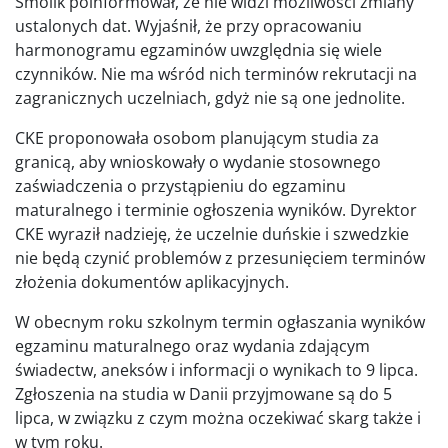
Smolik poinformował, że nie widzi możliwości zmiany
ustalonych dat. Wyjaśnił, że przy opracowaniu
harmonogramu egzaminów uwzględnia się wiele
czynników. Nie ma wśród nich terminów rekrutacji na
zagranicznych uczelniach, gdyż nie są one jednolite.
CKE proponowała osobom planującym studia za
granicą, aby wnioskowały o wydanie stosownego
zaświadczenia o przystąpieniu do egzaminu
maturalnego i terminie ogłoszenia wyników. Dyrektor
CKE wyraził nadzieję, że uczelnie duńskie i szwedzkie
nie będą czynić problemów z przesunięciem terminów
złożenia dokumentów aplikacyjnych.
W obecnym roku szkolnym termin ogłaszania wyników
egzaminu maturalnego oraz wydania zdającym
świadectw, aneksów i informacji o wynikach to 9 lipca.
Zgłoszenia na studia w Danii przyjmowane są do 5
lipca, w związku z czym można oczekiwać skarg także i
w tym roku.