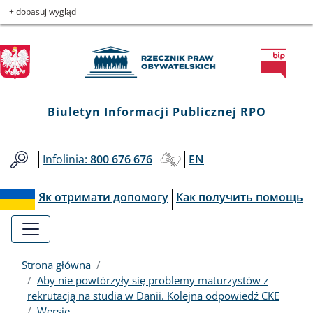
Biuletyn
Przejdź
Przejdź
Przejdź
Przejdź
+ dopasuj wygląd
do
do
to
do
Informacji
menu
treści
informacji
mapy
głównego
o
serwisu
Publicznej
kontakcie
RPO
Biuletyn Informacji Publicznej RPO
Infolinia:
800 676 676
EN
Як отримати допомогу
Как получить помощь
Strona główna
Aby nie powtórzyły się problemy maturzystów z
rekrutacją na studia w Danii. Kolejna odpowiedź CKE
Wersje