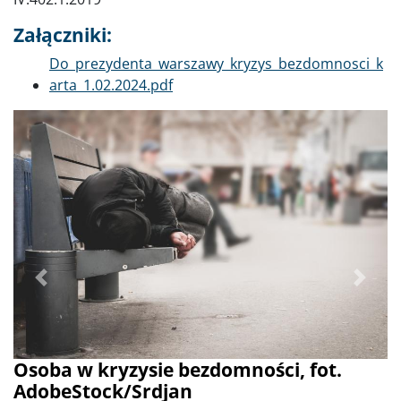
Załączniki:
Dokument
Do_prezydenta_warszawy_kryzys_bezdomnosci_k
arta_1.02.2024.pdf
Poprzednie
Dalej
Osoba w kryzysie bezdomności, fot.
AdobeStock/Srdjan