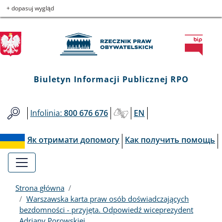
Biuletyn
Przejdź
Przejdź
Przejdź
Przejdź
+ dopasuj wygląd
do
do
to
do
Informacji
menu
treści
informacji
mapy
głównego
o
serwisu
Publicznej
kontakcie
RPO
Biuletyn Informacji Publicznej RPO
Infolinia:
800 676 676
EN
Як отримати допомогу
Как получить помощь
Strona główna
Warszawska karta praw osób doświadczających
bezdomności - przyjęta. Odpowiedź wiceprezydent
Adriany Porowskiej