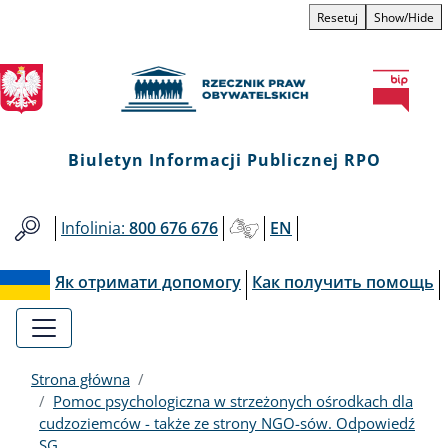
Biuletyn
Przejdź
Przejdź
Przejdź
Przejdź
Resetuj
Show/Hide
do
do
to
do
Informacji
menu
treści
informacji
mapy
głównego
o
serwisu
Publicznej
kontakcie
RPO
Biuletyn Informacji Publicznej RPO
Infolinia:
800 676 676
EN
Як отримати допомогу
Как получить помощь
Strona główna
Pomoc psychologiczna w strzeżonych ośrodkach dla
cudzoziemców - także ze strony NGO-sów. Odpowiedź
SG