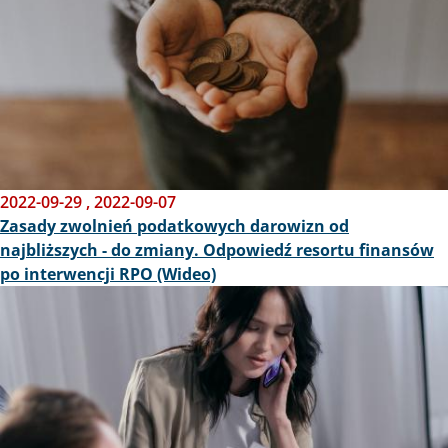
2022-09-29
,
2022-09-07
Zasady zwolnień podatkowych darowizn od
najbliższych - do zmiany. Odpowiedź resortu finansów
po interwencji RPO (Wideo)
Obraz