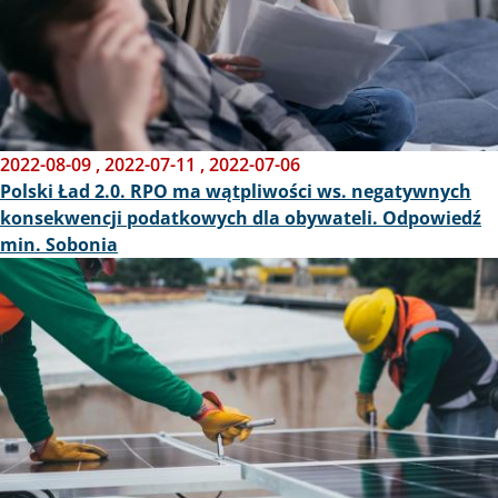
2022-08-09
,
2022-07-11
,
2022-07-06
Polski Ład 2.0. RPO ma wątpliwości ws. negatywnych
konsekwencji podatkowych dla obywateli. Odpowiedź
min. Sobonia
Obraz