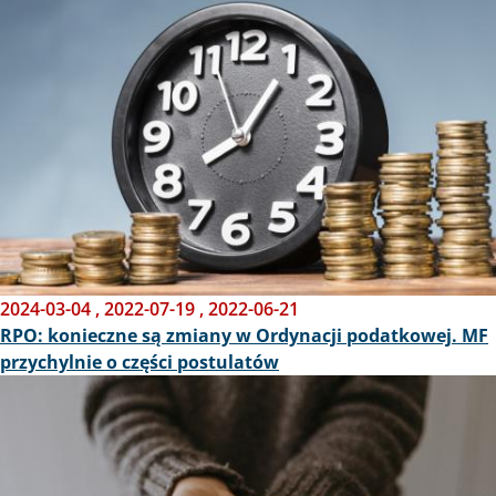
2024-03-04
,
2022-07-19
,
2022-06-21
RPO: konieczne są zmiany w Ordynacji podatkowej. MF
przychylnie o części postulatów
Obraz