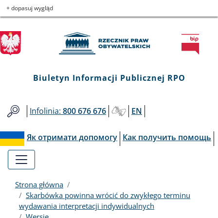
Biuletyn
Przejdź
Przejdź
Przejdź
Przejdź
+ dopasuj wygląd
do
do
to
do
Informacji
menu
treści
informacji
mapy
głównego
o
serwisu
Publicznej
kontakcie
RPO
Biuletyn Informacji Publicznej RPO
Infolinia:
800 676 676
EN
Як отримати допомогу
Как получить помощь
Strona główna
Skarbówka powinna wrócić do zwykłego terminu
wydawania interpretacji indywidualnych
Wersje