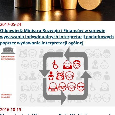
2017-05-24
Odpowiedź Ministra Rozwoju i Finansów w sprawie
wygaszania indywidualnych interpretacji podatkowych
poprzez wydawanie interpretacji ogólnej
Obraz
2016-10-19