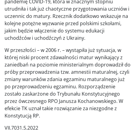
pandemię COVID-19, która w znacznym stopniu
utrudniła i tak już chaotyczne przygotowania uczniów i
uczennic do matury. Rzecznik dodatkowo wskazuje na
kolejne potężne wyzwanie przed polskimi szkołami,
jakim będzie włączenie do systemu edukacji
uchodźców i uchodźczyń z Ukrainy.
W przeszłości – w 2006 r. – wystąpiła już sytuacja, w
której niski procent zdawalności matur wynikający z
zaniedbań na poziomie ministerialnym doprowadził do
próby przeprowadzenia tzw. amnestii maturalnej, czyli
zmiany warunków zdania egzaminu maturalnego już
po przeprowadzeniu egzaminu. Rozporządzenie
zostało zaskarżone do Trybunału Konstytucyjnego
przez ówczesnego RPO Janusza Kochanowskiego. W
efekcie TK uznał takie rozwiązanie za niezgodne z
Konstytucją RP.
VII.7031.5.2022