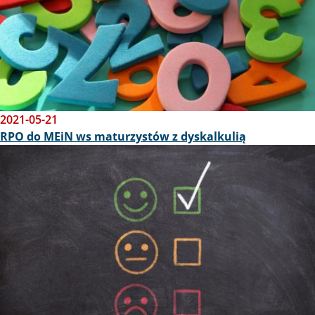
2021-05-21
RPO do MEiN ws maturzystów z dyskalkulią
Obraz