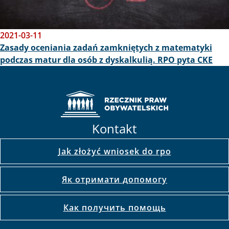
2021-03-11
Zasady oceniania zadań zamkniętych z matematyki
podczas matur dla osób z dyskalkulią. RPO pyta CKE
Kontakt
Jak złożyć wniosek do rpo
Як отримати допомогу
Как получить помощь