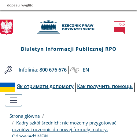
Biuletyn
Przejdź
Przejdź
Przejdź
Przejdź
+ dopasuj wygląd
do
do
to
do
Informacji
menu
treści
informacji
mapy
głównego
o
serwisu
Publicznej
kontakcie
RPO
Biuletyn Informacji Publicznej RPO
Infolinia:
800 676 676
EN
Як отримати допомогу
Как получить помощь
Strona główna
Kadry szkół średnich: nie możemy przygotować
uczniów i uczennic do nowej formuły matury.
Odpowiedź MEiN