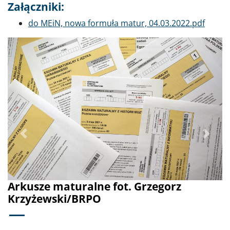
Załączniki:
Dokument
do MEiN, nowa formuła matur, 04.03.2022.pdf
Poprzednie
Dalej
Arkusze maturalne fot. Grzegorz
Krzyżewski/BRPO