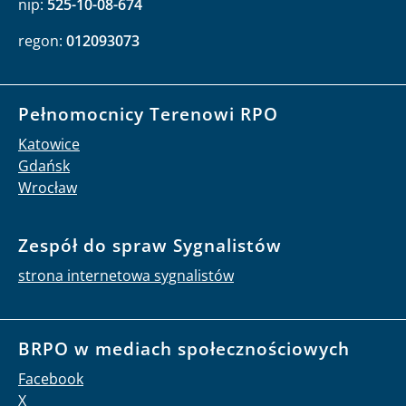
nip:
525-10-08-674
regon:
012093073
Pełnomocnicy Terenowi RPO
Katowice
Gdańsk
Wrocław
Zespół do spraw Sygnalistów
strona internetowa sygnalistów
BRPO w mediach społecznościowych
Facebook
X