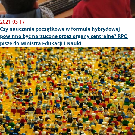
2021-03-17
Czy nauczanie początkowe w formule hybrydowej
powinno być narzucone przez organy centralne? RPO
pisze do Ministra Edukacji i Nauki
Obraz