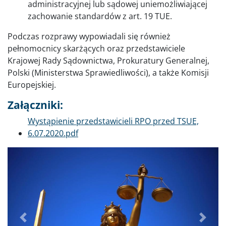
administracyjnej lub sądowej uniemożliwiającej
zachowanie standardów z art. 19 TUE.
Podczas rozprawy wypowiadali się również
pełnomocnicy skarżących oraz przedstawiciele
Krajowej Rady Sądownictwa, Prokuratury Generalnej,
Polski (Ministerstwa Sprawiedliwości), a także Komisji
Europejskiej.
Załączniki:
Dokument
Wystąpienie przedstawicieli RPO przed TSUE,
6.07.2020.pdf
Poprzednie
Dalej