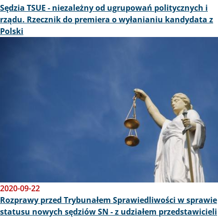
Sędzia TSUE - niezależny od ugrupowań politycznych i
rządu. Rzecznik do premiera o wyłanianiu kandydata z
Polski
Obraz
2020-09-22
Rozprawy przed Trybunałem Sprawiedliwości w sprawie
statusu nowych sędziów SN - z udziałem przedstawicieli