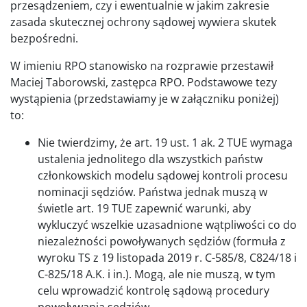
przesądzeniem, czy i ewentualnie w jakim zakresie
zasada skutecznej ochrony sądowej wywiera skutek
bezpośredni.
W imieniu RPO stanowisko na rozprawie przestawił
Maciej Taborowski, zastępca RPO. Podstawowe tezy
wystąpienia (przedstawiamy je w załączniku poniżej)
to:
Nie twierdzimy, że art. 19 ust. 1 ak. 2 TUE wymaga
ustalenia jednolitego dla wszystkich państw
członkowskich modelu sądowej kontroli procesu
nominacji sędziów. Państwa jednak muszą w
świetle art. 19 TUE zapewnić warunki, aby
wykluczyć wszelkie uzasadnione wątpliwości co do
niezależności powoływanych sędziów (formuła z
wyroku TS z 19 listopada 2019 r. C-585/8, C824/18 i
C-825/18 A.K. i in.). Mogą, ale nie muszą, w tym
celu wprowadzić kontrolę sądową procedury
powoływania sędziów.