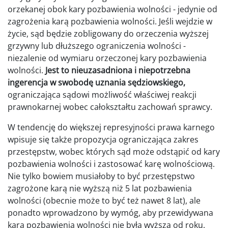
orzekanej obok kary pozbawienia wolności - jedynie od
zagrożenia karą pozbawienia wolności. Jeśli wejdzie w
życie, sąd będzie zobligowany do orzeczenia wyższej
grzywny lub dłuższego ograniczenia wolności -
niezalenie od wymiaru orzeczonej kary pozbawienia
wolności.
Jest to nieuzasadniona i niepotrzebna
ingerencja w swobodę uznania sędziowskiego,
ograniczająca sądowi możliwość właściwej reakcji
prawnokarnej wobec całokształtu zachowań sprawcy.
W tendencję do większej represyjności prawa karnego
wpisuje się także propozycja ograniczająca zakres
przestępstw, wobec których sąd może odstąpić od kary
pozbawienia wolności i zastosować karę wolnościową.
Nie tylko bowiem musiałoby to być przestępstwo
zagrożone karą nie wyższą niż 5 lat pozbawienia
wolności (obecnie może to być też nawet 8 lat), ale
ponadto wprowadzono by wymóg, aby przewidywana
kara pozbawienia wolności nie była wyższa od roku.