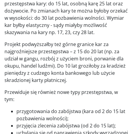
przestępstwa kary: do 15 lat, osobną karę 25 lat oraz
dożywocie. Po zmianach kary te można byłoby orzekać
w wysokości: do 30 lat pozbawienia wolności. Wymiar
kar byłby elastyczny - sądy miałyby możliwość
skazywania na kary np. 17, 23, czy 28 lat.
Projekt podwyższałby też górne granice kar za
najgroźniejsze przestępstwa – z 15 do 20 lat (np. za
udział w gangu, rozbój z użyciem broni, porwanie dla
okupu, handel ludźmi). Do 10 lat groziłoby za kradzież
pieniędzy z cudzego konta bankowego lub użycie
skradzionej karty płatniczej.
Przewiduje się również nowe typy przestępstwa, w
tym:
przygotowania do zabójstwa (kara od 2 do 15 lat
pozbawienia wolności);
przyjęcia zlecenia zabójstwa (od 2 do 15 lat);
uchylania się od naprawienia szkody wyrządzonej