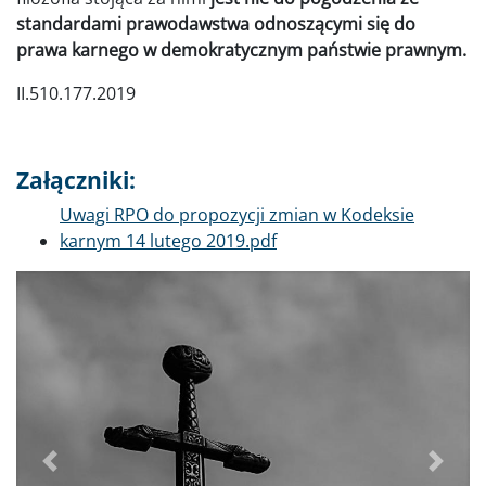
standardami prawodawstwa odnoszącymi się do
prawa karnego w demokratycznym państwie prawnym.
II.510.177.2019
Załączniki:
Dokument
Uwagi RPO do propozycji zmian w Kodeksie
karnym 14 lutego 2019.pdf
Poprzednie
Dalej