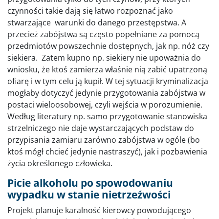
czynności takie dają się łatwo rozpoznać jako
stwarzające warunki do danego przestępstwa. A
przecież zabójstwa są często popełniane za pomocą
przedmiotów powszechnie dostępnych, jak np. nóż czy
siekiera. Zatem kupno np. siekiery nie upoważnia do
wniosku, że ktoś zamierza właśnie nią zabić upatrzoną
ofiarę i w tym celu ją kupił. W tej sytuacji kryminalizacja
mogłaby dotyczyć jedynie przygotowania zabójstwa w
postaci wieloosobowej, czyli wejścia w porozumienie.
Według literatury np. samo przygotowanie stanowiska
strzelniczego nie daje wystarczających podstaw do
przypisania zamiaru zarówno zabójstwa w ogóle (bo
ktoś mógł chcieć jedynie nastraszyć), jak i pozbawienia
życia określonego człowieka.
Picie alkoholu po spowodowaniu
wypadku w stanie nietrzeźwości
Projekt planuje karalność kierowcy powodującego