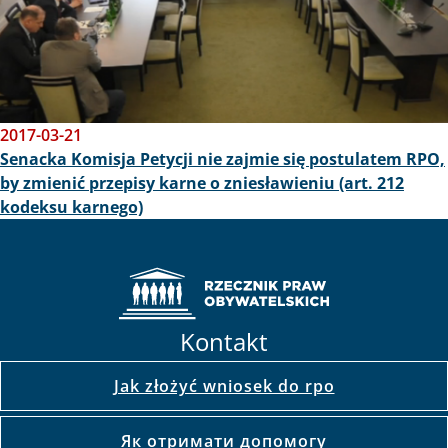
2017-03-21
Senacka Komisja Petycji nie zajmie się postulatem RPO,
by zmienić przepisy karne o zniesławieniu (art. 212
kodeksu karnego)
Kontakt
Jak złożyć wniosek do rpo
Як отримати допомогу