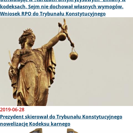
kodeksach, Sejm nie dochował własnych wymogów.
Wniosek RPO do Trybunału Konstytucyjnego
Obraz
2019-06-28
Prezydent skierował do Trybunału Konstytucyjnego
nowelizację Kodeksu karnego
Obraz