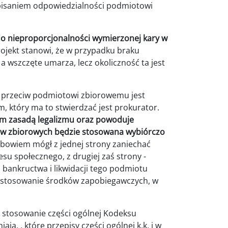
ypisaniem odpowiedzialności podmiotowi
o nieproporcjonalności wymierzonej kary w
rojekt stanowi, że w przypadku braku
a wszczęte umarza, lecz okoliczność ta jest
 przeciw podmiotowi zbiorowemu jest
, który ma to stwierdzać jest prokurator.
ym zasadą legalizmu oraz powoduje
w zbiorowych będzie stosowana wybiórczo
 bowiem mógł z jednej strony zaniechać
su społecznego, z drugiej zaś strony -
bankructwa i likwidacji tego podmiotu
 stosowanie środków zapobiegawczych, w
e stosowanie części ogólnej Kodeksu
ają, , które przepisy części ogólnej k.k. i w