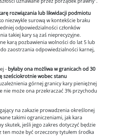
szłości uznawane przez porządek prawny”.
arę rozwiązania lub likwidacji podmiotu
ko niezwykle surową w kontekście braku
redniej odpowiedzialności członków
 takiej kary są zaś nieprecyzyjne.
e karą pozbawienia wolności do lat 5 lub
i do zaostrzania odpowiedzialności karnej,
ej -
byłaby ona możliwa w granicach od 30
się sześciokrotnie wobec stanu
uzależnienia górnej granicy kary pieniężnej
e nie może ona przekraczać 3% przychodu
ający na zakazie prowadzenia określonej
wane takimi ograniczeniami, jak kara
y skutek, jeśli jego zakres dotyczyć będzie
az ten może być orzeczony tytułem środka