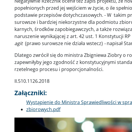
Negatywnie Rzecznik ocenił też zapis projektu, że n
popełnionych przed jej wejściem w życie, o ile spełn
podstawie przepisów dotychczasowych. - W takim p
surowsze i bardziej niekorzystne dla podmiotu zbio
karnych, środków zapobiegawczych, a także rozwiąza
naruszenie wynikającej z art. 42 ust. 1 Konstytucji RP
agit
(prawo surowsze nie działa wstecz)
-
napisał Sta
Dlatego zwrócił się do ministra Zbigniewa Ziobry o r
zapewniłyby jego zgodność z konstytucyjnymi standa
rzetelnego procesu i proporcjonalności.
II.510.1126.2018
Załączniki:
Dokument
Wystąpienie do Ministra Sprawiedliwości w sp
zbiorowych.pdf