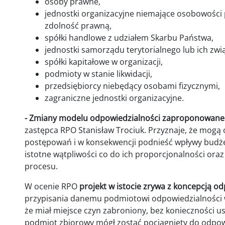
osoby prawne,
jednostki organizacyjne niemające osobowości 
zdolność prawną,
spółki handlowe z udziałem Skarbu Państwa,
jednostki samorządu terytorialnego lub ich zwią
spółki kapitałowe w organizacji,
podmioty w stanie likwidacji,
przedsiębiorcy niebędący osobami fizycznymi,
zagraniczne jednostki organizacyjne.
- Zmiany modelu odpowiedzialności zaproponowane 
zastępca RPO Stanisław Trociuk. Przyznaje, że mogą
postępowań i w konsekwencji podnieść wpływy budże
istotne wątpliwości co do ich proporcjonalności or
procesu.
W ocenie RPO
projekt w istocie zrywa z koncepcją od
przypisania danemu podmiotowi odpowiedzialności 
że miał miejsce czyn zabroniony, bez konieczności u
podmiot zbiorowy mógł zostać pociągnięty do odpowi