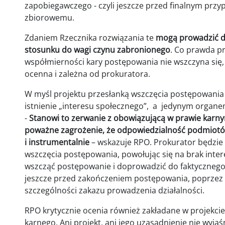
zapobiegawczego - czyli jeszcze przed finalnym prz
zbiorowemu.
Zdaniem Rzecznika rozwiązania te
mogą prowadzić d
stosunku do wagi czynu zabronionego
. Co prawda p
współmierności kary postępowania nie wszczyna się, 
ocenna i zależna od prokuratora.
W myśl projektu przesłanką wszczęcia postępowania
istnienie „interesu społecznego”, a jedynym organem
-
Stanowi to zerwanie z obowiązującą w prawie karn
poważne zagrożenie, że odpowiedzialność podmiotó
i instrumentalnie
– wskazuje RPO. Prokurator będzie
wszczęcia postępowania, powołując się na brak intere
wszcząć postępowanie i doprowadzić do faktycznego 
jeszcze przed zakończeniem postępowania, poprzez
szczególności zakazu prowadzenia działalności.
RPO krytycznie ocenia również zakładane w projekci
karnego. Ani projekt, ani jego uzasadnienie nie wyjaśni