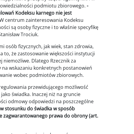
powiedzialności podmiotu zbiorowego.
-
gulowań Kodeksu karnego nie jest
W centrum zainteresowania Kodeksu
ci są osoby fizyczne i to właśnie specyfikę
tanisław Trociuk.
i osób fizycznych, jak wiek, stan zdrowia,
a to, że zastosowanie większości instytucji
ej niemożliwe. Dlatego Rzecznik za
y na wskazaniu konkretnych postanowień
sowanie wobec podmiotów zbiorowych.
uregulowania przewidującego możliwość
ako świadka. Inaczej niż na gruncie
wości odmowy odpowiedzi na poszczególne
ej w stosunku do świadka w sposób
ie zagwarantowanego prawa do obrony (art.