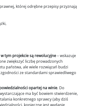
prawnej, której odrębne przepisy przyznają
zki,
w tym projekcie są rewolucyjne
– wskazuje
 one zwiększyć liczbę prowadzonych
tu państwa, ale wiele rozwiązań budzi
az zgodności ze standardami sprawiedliwego
powiedzialności opartej na winie
. Do
wystarczające ma być bowiem stwierdzenie,
stalania konkretnego sprawcy (aby dziś
edzialności, konieczne jest wydanie