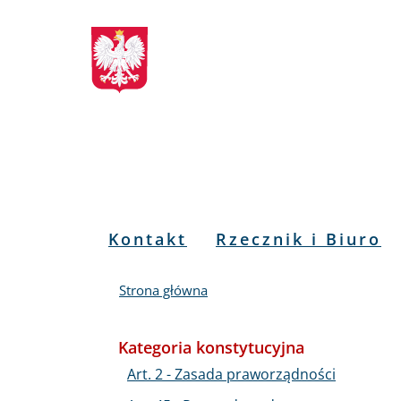
Biuletyn
Przejdź
Przejdź
Przejdź
Przejdź
do
do
to
do
Informacji
menu
treści
informacji
mapy
głównego
o
serwisu
Publicznej
kontakcie
RPO
Menu
Kontakt
Rzecznik i Biuro
PL
Strona główna
Kategoria konstytucyjna
Art. 2 - Zasada praworządności