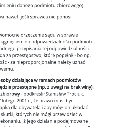
w imieniu danego podmiotu zbiorowego).
a nawet, jeśli sprawca nie ponosi
awomocne orzeczenie sądu w sprawie
ociągnięciem do odpowiedzialności podmiotu
adnego przypisania tej odpowiedzialności.
 za przestępstwo, które popełnił - bo np.
ość - za nieproporcjonalne należy uznać
rowemu.
 osoby działające w ramach podmiotów
ędzie przestępne (np. z uwagi na brak winy),
 zbiorowy
- podkreślił Stanisław Trociuk.
 lutego 2001 r., że prawo musi być
łapką dla obywatela i aby mógł on układać
 skutki, których nie mógł przewidzieć w
ekonaniu, iż jego działania podejmowane