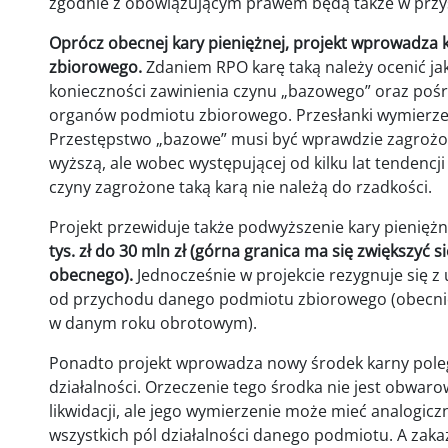
zgodnie z obowiązującym prawem będą także w przy
Oprócz obecnej kary pieniężnej, projekt wprowadza k
zbiorowego.
Zdaniem RPO karę taką należy ocenić ja
konieczności zawinienia czynu „bazowego” oraz poś
organów podmiotu zbiorowego. Przesłanki wymierzenia
Przestępstwo „bazowe” musi być wprawdzie zagrożon
wyższą, ale wobec występującej od kilku lat tendencj
czyny zagrożone taką karą nie należą do rzadkości.
Projekt przewiduje także podwyższenie kary pieniężn
tys. zł do 30 mln zł (górna granica ma się zwiększyć 
obecnego).
Jednocześnie w projekcie rezygnuje się z 
od przychodu danego podmiotu zbiorowego (obecni
w danym roku obrotowym).
Ponadto projekt wprowadza nowy środek karny poleg
działalności. Orzeczenie tego środka nie jest obwaro
likwidacji, ale jego wymierzenie może mieć analogiczn
wszystkich pól działalności danego podmiotu. A zak