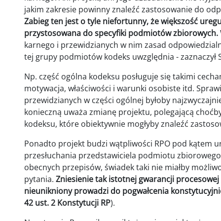
jakim zakresie powinny znaleźć zastosowanie do od
Zabieg ten jest o tyle niefortunny, że większość ure
przystosowana do specyfiki podmiotów zbiorowych.
karnego i przewidzianych w nim zasad odpowiedzialnoś
tej grupy podmiotów kodeks uwzględnia - zaznaczył S
Np. część ogólna kodeksu posługuje się takimi cecham
motywacja, właściwości i warunki osobiste itd. Sprawi
przewidzianych w części ogólnej byłoby najzwyczajni
konieczną uważa zmianę projektu, polegającą choćb
kodeksu, które obiektywnie mogłyby znaleźć zasto
Ponadto projekt budzi wątpliwości RPO pod kątem 
przesłuchania przedstawiciela podmiotu zbiorowego j
obecnych przepisów, świadek taki nie miałby możli
pytania.
Zniesienie tak istotnej gwarancji procesow
nieunikniony prowadzi do pogwałcenia konstytucyjn
42 ust. 2 Konstytucji RP
).