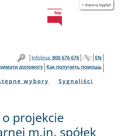
+ dopasuj wygląd
Infolinia:
800 676 676
EN
тримати допомогу
Как получить помощь
stępne wybory
Sygnaliści
 o projekcie
rnej m.in. spółek