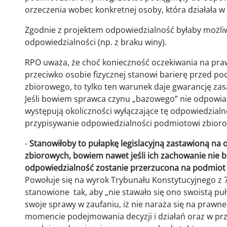
orzeczenia wobec konkretnej osoby, która działała 
Zgodnie z projektem odpowiedzialność byłaby możliw
odpowiedzialności (np. z braku winy).
RPO uważa, że choć konieczność oczekiwania na pr
przeciwko osobie fizycznej stanowi barierę przed p
zbiorowego, to tylko ten warunek daje gwarancję zas
Jeśli bowiem sprawca czynu „bazowego” nie odpowiada
występują okoliczności wyłączające tę odpowiedzialn
przypisywanie odpowiedzialności podmiotowi zbio
-
Stanowiłoby to pułapkę legislacyjną zastawioną na
zbiorowych, bowiem nawet jeśli ich zachowanie nie b
odpowiedzialność zostanie przerzucona na podmiot
Powołuje się na wyrok Trybunału Konstytucyjnego z 7
stanowione tak, aby „nie stawało się ono swoistą pu
swoje sprawy w zaufaniu, iż nie naraża się na prawne
momencie podejmowania decyzji i działań oraz w prz