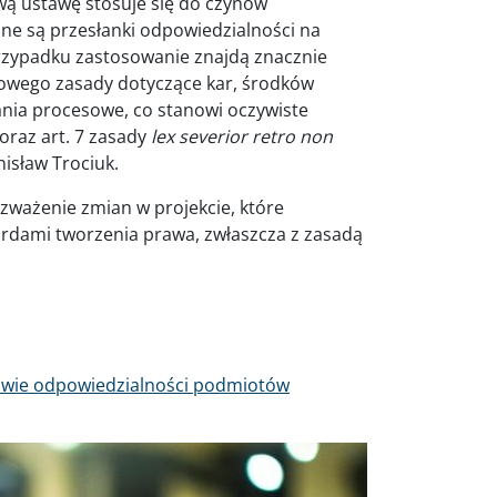
ową ustawę stosuje się do czynów
ione są przesłanki odpowiedzialności na
rzypadku zastosowanie znajdą znacznie
rowego zasady dotyczące kar, środków
nia procesowe, co stanowi oczywiste
 oraz art. 7 zasady
lex severior retro non
nisław Trociuk.
ozważenie zmian w projekcie, które
rdami tworzenia prawa, zwłaszcza z zasadą
rawie odpowiedzialności podmiotów