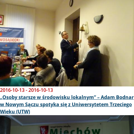
Obraz
2016-10-13
-
2016-10-13
„Osoby starsze w środowisku lokalnym” – Adam Bodnar
w Nowym Sączu spotyka się z Uniwersytetem Trzeciego
Wieku (UTW)
Obraz