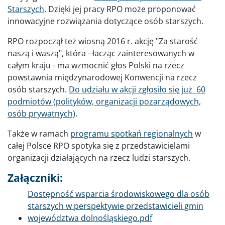
Starszych
. Dzięki jej pracy RPO może proponować
innowacyjne rozwiązania dotyczące osób starszych.
RPO rozpoczął też wiosną 2016 r. akcję "Za starość
naszą i waszą", która - łacząc zainteresowanych w
całym kraju - ma wzmocnić głos Polski na rzecz
powstawnia międzynarodowej Konwencji na rzecz
osób starszych.
Do udziału w akcji zgłosiło się już 60
podmiotów (polityków, organizacji pozarządowych,
osób prywatnych)
.
Także w ramach
programu spotkań regionalnych
w
całej Polsce RPO spotyka się z przedstawicielami
organizacji działających na rzecz ludzi starszych.
Załączniki:
Dokument
Dostępność wsparcia środowiskowego dla osób
starszych w perspektywie przedstawicieli gmin
województwa dolnośląskiego.pdf