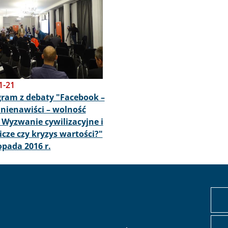
1-21
ram z debaty "Facebook –
ienawiści – wolność
 Wyzwanie cywilizacyjne i
cze czy kryzys wartości?"
topada 2016 r.