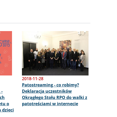
Obraz
2018-11-28
Patostreaming - co robimy?
 -
Deklaracja uczestników
ch
Okrągłego Stołu RPO do walki z
etu o
patotreściami w internecie
 dzieci