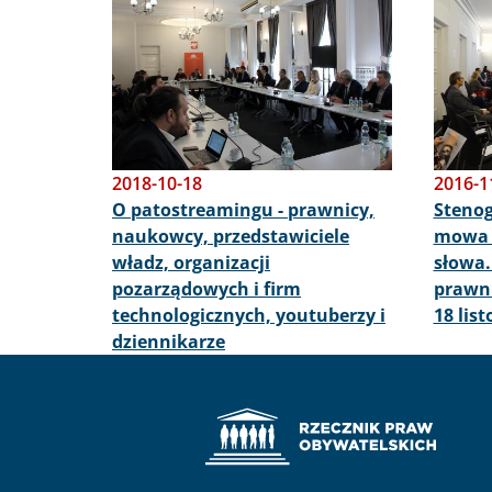
2018-10-18
2016-1
O patostreamingu - prawnicy,
Stenog
naukowcy, przedstawiciele
mowa n
władz, organizacji
słowa.
pozarządowych i firm
prawni
technologicznych, youtuberzy i
18 lis
dziennikarze