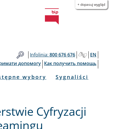
+ dopasuj wygląd
Infolinia:
800 676 676
EN
тримати допомогу
Как получить помощь
stępne wybory
Sygnaliści
rstwie Cyfryzacji
reamingu