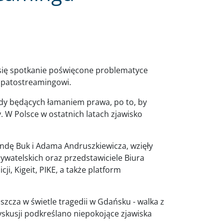
o się spotkanie poświęcone problematyce
 – patostreamingowi.
edy będących łamaniem prawa, po to, by
. W Polsce w ostatnich latach zjawisko
dę Buk i Adama Andruszkiewicza, wzięły
bywatelskich oraz przedstawiciele Biura
i, Kigeit, PIKE, a także platform
szcza w świetle tragedii w Gdańsku - walka z
skusji podkreślano niepokojące zjawiska