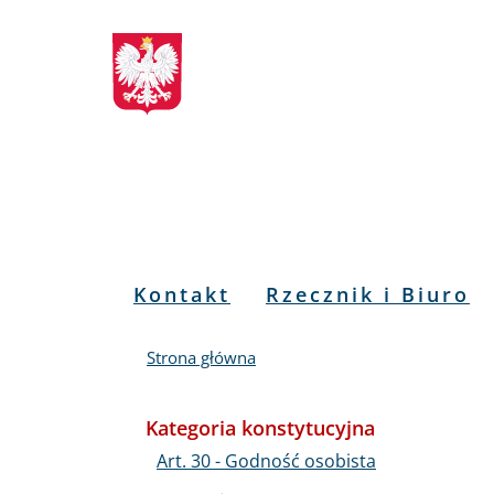
Biuletyn
Przejdź
Przejdź
Przejdź
Przejdź
do
do
to
do
Informacji
menu
treści
informacji
mapy
głównego
o
serwisu
Publicznej
kontakcie
RPO
Menu
Kontakt
Rzecznik i Biuro
PL
Strona główna
Kategoria konstytucyjna
Art. 30 - Godność osobista