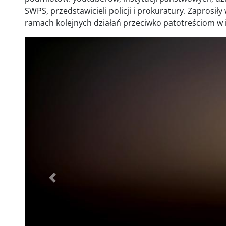
SWPS, przedstawicieli policji i prokuratury. Zaprosi
ramach kolejnych działań przeciwko patotreściom w i
Poprzednie