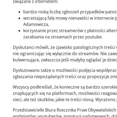
związane z internetem:
bardzo niską liczbę zgłoszeń przypadków patos
wzrastającą falę mowy nienawiści w internecie
Adamowicza,
korzystanie przez streamerów z płatności alte
zarabiania na streamach przez youtube.
Dyskutanci mówili, że zjawisko patologicznych treści
nie ograniczając się wyłącznie do streamów. Nie zaws
bulwersujące, zwłaszcza jeśli miałyby oglądać je dziec
Dyskutowano także o możliwości podjęcia współpracy
zgłaszania niepożądanych treści oraz propozycje zmi
Wszyscy podkreślali, że konieczne są bardzo szerokie
znajdujących się na platformach, możliwości reagowa
sieci, ale też skutków, jakie te treści niosą. Wyrażon
Przedstawicielki Biura Rzecznika Praw Obywatelskich 
podmiotów: youtuberów, instytucji państwowych, dzi