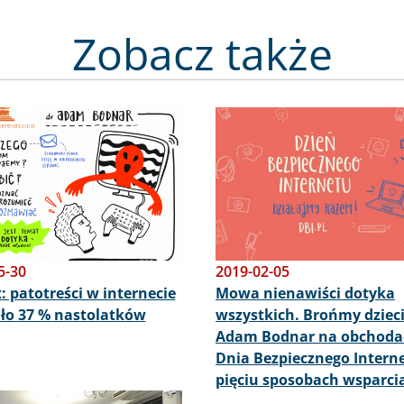
Zobacz także
Obraz
5-30
2019-02-05
: patotreści w internecie
Mowa nienawiści dotyka
ło 37 % nastolatków
wszystkich. Brońmy dzieci
Adam Bodnar na obchoda
Dnia Bezpiecznego Intern
pięciu sposobach wsparcia