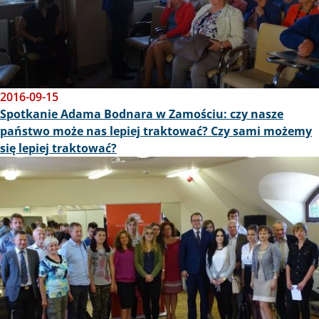
2016-09-15
Spotkanie Adama Bodnara w Zamościu: czy nasze
państwo może nas lepiej traktować? Czy sami możemy
się lepiej traktować?
Obraz