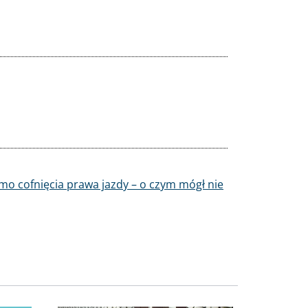
o cofnięcia prawa jazdy – o czym mógł nie