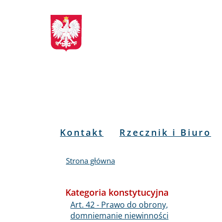
Biuletyn
Przejdź
Przejdź
Przejdź
Przejdź
do
do
to
do
Informacji
menu
treści
informacji
mapy
głównego
o
serwisu
Publicznej
kontakcie
RPO
Menu
Kontakt
Rzecznik i Biuro
PL
Strona główna
Kategoria konstytucyjna
Art. 42 - Prawo do obrony,
domniemanie niewinności