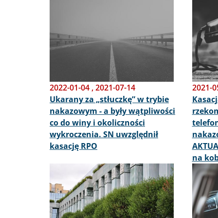
Obraz
Obraz
2022-01-04
,
2021-07-14
2021-0
Ukarany za „stłuczkę” w trybie
Kasacj
nakazowym - a były wątpliwości
rzeko
co do winy i okoliczności
telefo
wykroczenia. SN uwzględnił
nakaz
kasację RPO
AKTUAL
na kob
Obraz
Obraz