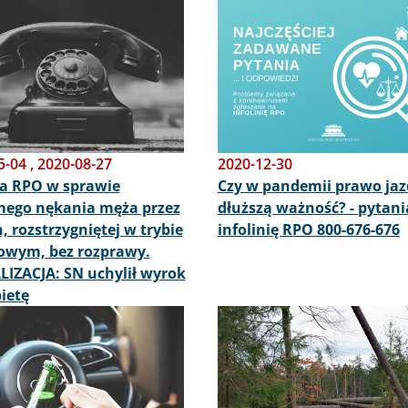
Obraz
5-04
,
2020-08-27
2020-12-30
a RPO w sprawie
Czy w pandemii prawo ja
mego nękania męża przez
dłuższą ważność? - pytani
n, rozstrzygniętej w trybie
infolinię RPO 800-676-676
owym, bez rozprawy.
IZACJA: SN uchylił wyrok
ietę
Obraz