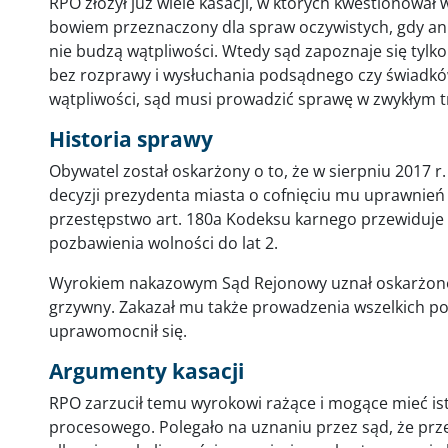
RPO złożył już wiele kasacji, w których kwestionował
bowiem przeznaczony dla spraw oczywistych, gdy ani
nie budzą wątpliwości. Wtedy sąd zapoznaje się tyl
bez rozprawy i wysłuchania podsądnego czy świadków.
wątpliwości, sąd musi prowadzić sprawę w zwykłym t
Historia sprawy
Obywatel został oskarżony o to, że w sierpniu 2017 
decyzji prezydenta miasta o cofnięciu mu uprawnień 
przestępstwo art. 180a Kodeksu karnego przewiduje 
pozbawienia wolności do lat 2.
Wyrokiem nakazowym Sąd Rejonowy uznał oskarżone
grzywny. Zakazał mu także prowadzenia wszelkich p
uprawomocnił się.
Argumenty kasacji
RPO zarzucił temu wyrokowi rażące i mogące mieć is
procesowego. Polegało na uznaniu przez sąd, że prz