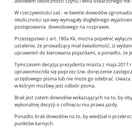
albowiem okoliczności czynu i wina oskarżonego nie 
W rzeczywistości zaś - w świetle dowodów zgromad
okoliczności sprawy wymagały dogłębnego wyjaśnieni
postępowania dowodowego na rozprawie.
Przestępstwo z art. 180a Kk. można popełnić wyłączn
ustalenie, że prowadzący miał świadomość, iż wydan
uprawnień do kierowania pojazdami, a ponadto, że j
Tymczasem decyzja prezydenta miasta z maja 2017 
uprawomocniła się poprzez tzw. doręczenie zastępcze
urzędowego pisma lub nie może go odebrać. Uważa s
w którym możliwy jest odbiór pisma.
Brak jest zatem dowodów wskazujących na to, by obywa
wykonalnej decyzji o cofnięciu mu prawa jazdy.
Ponadto brak dowodów na to, by wiedział o przekroc
punktów karnych.