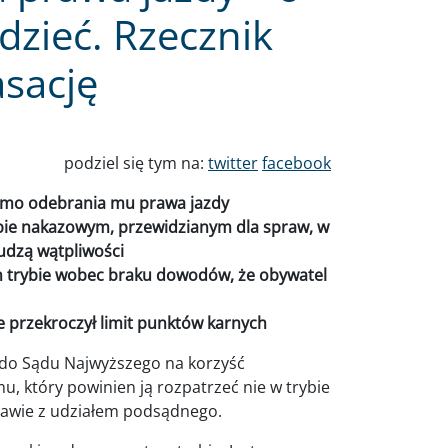
dzieć. Rzecznik
asację
podziel się tym na:
twitter
facebook
imo odebrania mu prawa jazdy
ybie nakazowym, przewidzianym dla spraw, w
budzą wątpliwości
m trybie wobec braku dowodów, że obywatel
e przekroczył limit punktów karnych
 do Sądu Najwyższego na korzyść
 który powinien ją rozpatrzeć nie w trybie
rawie z udziałem podsądnego.