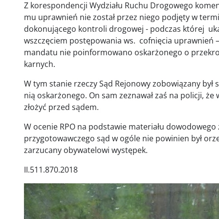
Z korespondencji Wydziału Ruchu Drogowego komendy 
mu uprawnień nie został przez niego podjęty w termi
dokonującego kontroli drogowej - podczas której 
wszczęciem postępowania ws. cofnięcia uprawnień – 
mandatu nie poinformowano oskarżonego o przekro
karnych.
W tym stanie rzeczy Sąd Rejonowy zobowiązany był 
nią oskarżonego. On sam zeznawał zaś na policji, że w
złożyć przed sądem.
W ocenie RPO na podstawie materiału dowodowego
przygotowawczego sąd w ogóle nie powinien był orze
zarzucany obywatelowi występek.
II.511.870.2018