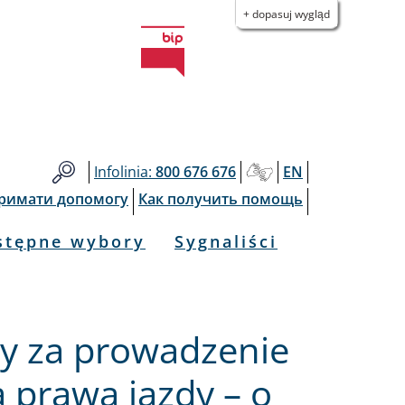
+ dopasuj wygląd
Infolinia:
800 676 676
EN
тримати допомогу
Как получить помощь
stępne wybory
Sygnaliści
y za prowadzenie
 prawa jazdy – o