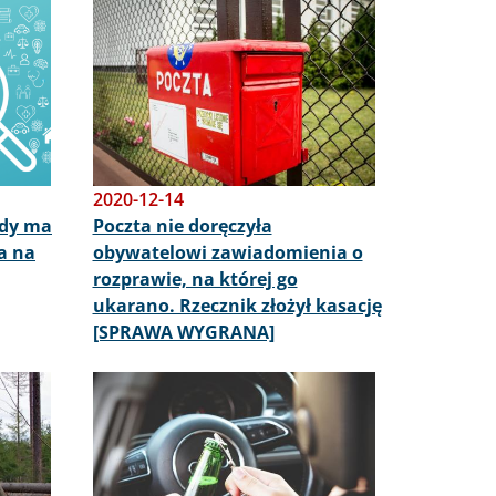
Obraz
2020-12-14
zdy ma
Poczta nie doręczyła
a na
obywatelowi zawiadomienia o
rozprawie, na której go
ukarano. Rzecznik złożył kasację
[SPRAWA WYGRANA]
Obraz