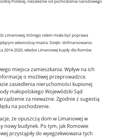
olitej Polskiej, niezależnie od pochodzenia narodowego
adz Limanowej, którego celem miała być poprawa
będącym własnością miasta. Dzięki dofinansowaniu
lata 2014-2020, władze Limanowej kupiły dla Romów
ego miejsca zamieszkania. Wpływ na ich
informację o możliwej przeprowadzce.
zie zasiedlenia nieruchomości kupionej
wody małopolskiego Wojewódzki Sąd
rządzenie za nieważne. Zgodnie z sugestią
ględu na pochodzenie.
racje, że opuszczą dom w Limanowej w
ny nowy budynek. Po tym, jak Romowie
wej przystąpiły do wyegzekwowana tych