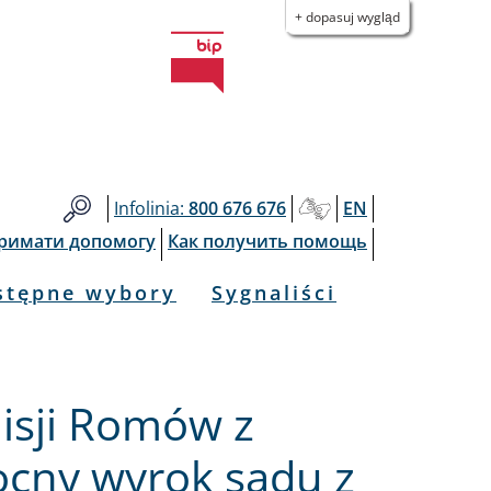
+ dopasuj wygląd
Infolinia:
800 676 676
EN
тримати допомогу
Как получить помощь
stępne wybory
Sygnaliści
isji Romów z
cny wyrok sądu z