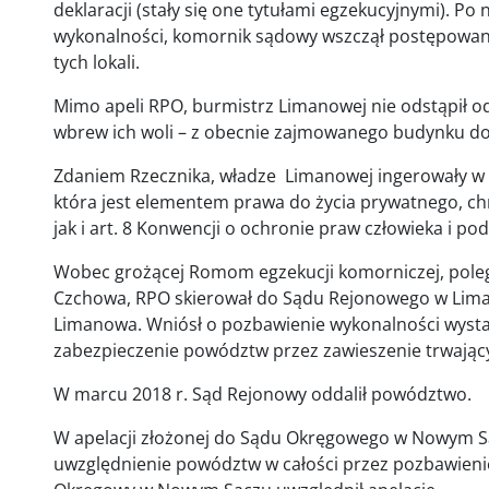
deklaracji (stały się one tytułami egzekucyjnymi). P
wykonalności, komornik sądowy wszczął postępowani
tych lokali.
Mimo apeli RPO, burmistrz Limanowej nie odstąpił o
wbrew ich woli – z obecnie zajmowanego budynku d
Zdaniem Rzecznika, władze Limanowej ingerowały w
która jest elementem prawa do życia prywatnego, ch
jak i art. 8 Konwencji o ochronie praw człowieka i p
Wobec grożącej Romom egzekucji komorniczej, pole
Czchowa, RPO skierował do Sądu Rejonowego w Lim
Limanowa. Wniósł o pozbawienie wykonalności wyst
zabezpieczenie powództw przez zawieszenie trwają
W marcu 2018 r. Sąd Rejonowy oddalił powództwo.
W apelacji złożonej do Sądu Okręgowego w Nowym S
uwzględnienie powództw w całości przez pozbawieni