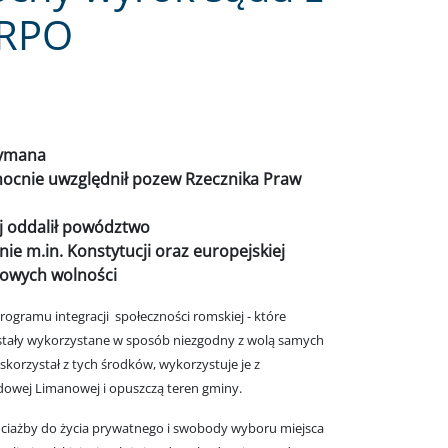
 RPO
zymana
cnie uwzględnił pozew Rzecznika Praw
iej oddalił powództwo
ie m.in. Konstytucji oraz europejskiej
wowych wolności
ogramu integracji społeczności romskiej - które
ostały wykorzystane w sposób niezgodny z wolą samych
korzystał z tych środków, wykorzystuje je z
dowej Limanowej i opuszczą teren gminy.
ciażby do życia prywatnego i swobody wyboru miejsca