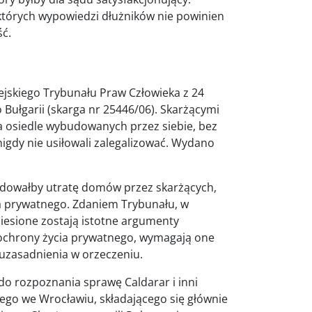
iektórych wypowiedzi dłużników nie powinien
ść.
pejskiego Trybunału Praw Człowieka z 24
 Bułgarii (skarga nr 25446/06). Skarżącymi
a osiedle wybudowanych przez siebie, bez
dy nie usiłowali zalegalizować. Wydano
dowałby utratę domów przez skarżących,
a prywatnego. Zdaniem Trybunału, w
iesione zostają istotne argumenty
 ochrony życia prywatnego, wymagają one
uzasadnienia w orzeczeniu.
 do rozpoznania sprawę Caldarar i inni
iego we Wrocławiu, składającego się głównie