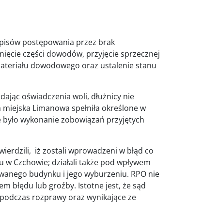
zepisów postępowania przez brak
ęcie części dowodów, przyjęcie sprzecznej
materiału dowodowego oraz ustalenie stanu
adając oświadczenia woli, dłużnicy nie
a miejska Limanowa spełniła określone w
e było wykonanie zobowiązań przyjętych
wierdzili, iż zostali wprowadzeni w błąd co
 w Czchowie; działali także pod wpływem
owanego budynku i jego wyburzeniu. RPO nie
m błędu lub groźby. Istotne jest, że sąd
podczas rozprawy oraz wynikające ze