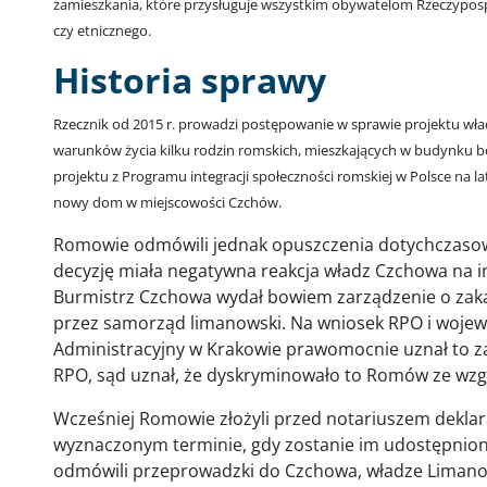
zamieszkania, które przysługuje wszystkim obywatelom Rzeczyposp
czy etnicznego.
Historia sprawy
Rzecznik od 2015 r. prowadzi postępowanie w sprawie projektu wł
warunków życia kilku rodzin romskich, mieszkających w budynku 
projektu z Programu integracji społeczności romskiej w Polsce na 
nowy dom w miejscowości Czchów.
Romowie odmówili jednak opuszczenia dotychczasow
decyzję miała negatywna reakcja władz Czchowa na 
Burmistrz Czchowa wydał bowiem zarządzenie o zaka
przez samorząd limanowski. Na wniosek RPO i woje
Administracyjny w Krakowie prawomocnie uznał to za
RPO, sąd uznał, że dyskryminowało to Romów ze wz
Wcześniej Romowie złożyli przed notariuszem dekla
wyznaczonym terminie, gdy zostanie im udostępnio
odmówili przeprowadzki do Czchowa, władze Limano