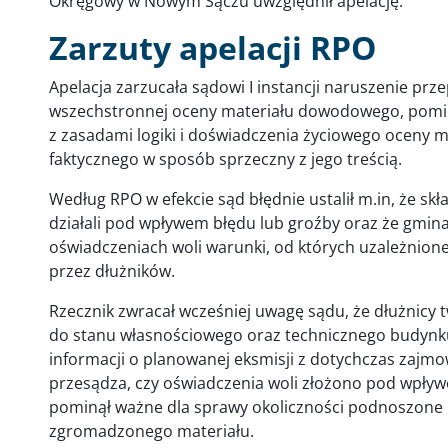
Okręgowy w Nowym Sączu uwzględnił apelację.
Zarzuty apelacji RPO
Apelacja zarzucała sądowi I instancji naruszenie pr
wszechstronnej oceny materiału dowodowego, pomini
z zasadami logiki i doświadczenia życiowego oceny 
faktycznego w sposób sprzeczny z jego treścią.
Według RPO w efekcie sąd błędnie ustalił m.in, że skł
działali pod wpływem błędu lub groźby oraz że gmin
oświadczeniach woli warunki, od których uzależnion
przez dłużników.
Rzecznik zwracał wcześniej uwagę sądu, że dłużnicy t
do stanu własnościowego oraz technicznego budynku
informacji o planowanej eksmisji z dotychczas zajm
przesądza, czy oświadczenia woli złożono pod wpływe
pominął ważne dla sprawy okoliczności podnoszone 
zgromadzonego materiału.