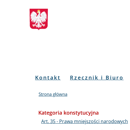
Biuletyn
Przejdź
Przejdź
Przejdź
Przejdź
do
do
to
do
Informacji
menu
treści
informacji
mapy
głównego
o
serwisu
Publicznej
kontakcie
RPO
Menu
Kontakt
Rzecznik i Biuro
PL
Strona główna
Kategoria konstytucyjna
Art. 35 - Prawa mniejszości narodowych