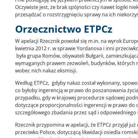
Oczywiste jest, że brak spójności czy nawet logiki n
przesądzać o rozstrzygnięciu sprawy na ich niekorzy
Orzecznictwo ETPCz
W apelacji Rzecznik powołał się m.in. na wyrok Euro
kwietnia 2012 r. w sprawie Yordanova i inni przeciwko
była grupa Romów, obywateli Bułgarii, zamieszkując
wymaganych prawem zezwoleń, budynków, których nig
wobec nich nakaz eksmisji.
Według ETPCz, gdyby nakaz został wykonany, spowo
co byłoby ingerencją w prawo do poszanowania życi
przypadku, gdy w krajowej procedurze sądowej podn
dotyczące proporcjonalności ingerencji w prawo do
szczegółowego zbadania przez sąd i odpowiedniego 
Rzecznik przypomina w apelacji, że ETPCz przyjął już
przeciwko Polsce, dotyczącą likwidacji osiedla romsk