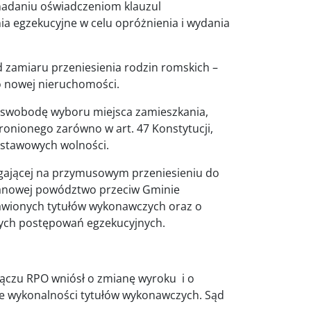
o nadaniu oświadczeniom klauzul
a egzekucyjne w celu opróżnienia i wydania
d zamiaru przeniesienia rodzin romskich –
o nowej nieruchomości.
 swobodę wyboru miejsca zamieszkania,
ronionego zarówno w art. 47 Konstytucji,
odstawowych wolności.
gającej na przymusowym przeniesieniu do
anowej powództwo przeciw Gminie
awionych tytułów wykonawczych oraz o
cych postępowań egzekucyjnych.
ączu RPO wniósł o zmianę wyroku i o
e wykonalności tytułów wykonawczych. Sąd