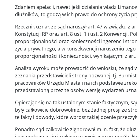
Zdaniem apelacji, nawet jeśli działania władz Limanow
dłużników, to godzą w ich prawo do ochrony życia p
Rzecznik uznał, że sąd naruszył art. 47 w związku z art.
Konstytucji RP oraz art. 8 ust. 1 i ust. 2 Konwencji. 
proporcjonalności oraz konieczności ingerencji str
życia prywatnego, a w konsekwencji naruszeniu teg
proporcjonalności i konieczności, wynikającymi z art.
Analiza wyroku może prowadzić do wniosku, że sąd w
zeznania przedstawicieli strony pozwanej, tj. Burmi
pracowników Urzędu Miasta i na ich podstawie zreko
przedstawioną przez te osoby wersję wydarzeń uzna
Opierając się na tak ustalonym stanie faktycznym, sąd
były całkowicie dobrowolnie, bez żadnej presji ze st
te fakty i dowody, które wprost takiej ocenie przeczył
Ponadto sąd całkowicie zignorował m.in. fakt, że dł
i nie posługują się językiem prawniczym w sposób, kt