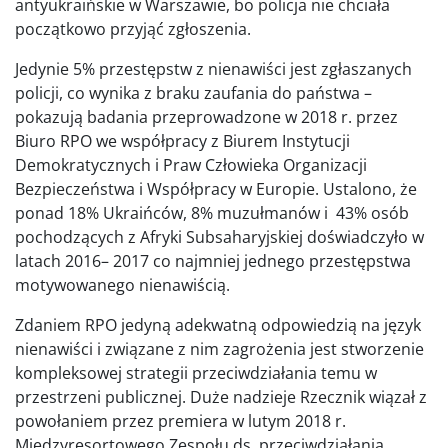
antyukraińskie w Warszawie, bo policja nie chciała
początkowo przyjąć zgłoszenia.
Jedynie 5% przestępstw z nienawiści jest zgłaszanych
policji, co wynika z braku zaufania do państwa –
pokazują badania przeprowadzone w 2018 r. przez
Biuro RPO we współpracy z Biurem Instytucji
Demokratycznych i Praw Człowieka Organizacji
Bezpieczeństwa i Współpracy w Europie. Ustalono, że
ponad 18% Ukraińców, 8% muzułmanów i 43% osób
pochodzących z Afryki Subsaharyjskiej doświadczyło w
latach 2016– 2017 co najmniej jednego przestępstwa
motywowanego nienawiścią.
Zdaniem RPO jedyną adekwatną odpowiedzią na język
nienawiści i związane z nim zagrożenia jest stworzenie
kompleksowej strategii przeciwdziałania temu w
przestrzeni publicznej. Duże nadzieje Rzecznik wiązał z
powołaniem przez premiera w lutym 2018 r.
Międzyresortowego Zespołu ds. przeciwdziałania