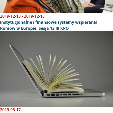
2019-12-13
-
2019-12-13
Instytucjonalne i finansowe systemy wspierania
Romów w Europie. Sesja 13 III KPO
Obraz
2019-05-17