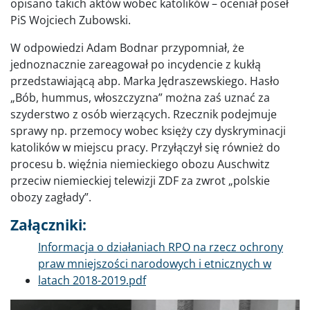
opisano takich aktów wobec katolików – oceniał poseł
PiS Wojciech Zubowski.
W odpowiedzi Adam Bodnar przypomniał, że
jednoznacznie zareagował po incydencie z kukłą
przedstawiającą abp. Marka Jędraszewskiego. Hasło
„Bób, hummus, włoszczyzna” można zaś uznać za
szyderstwo z osób wierzących. Rzecznik podejmuje
sprawy np. przemocy wobec księży czy dyskryminacji
katolików w miejscu pracy. Przyłączył się również do
procesu b. więźnia niemieckiego obozu Auschwitz
przeciw niemieckiej telewizji ZDF za zwrot „polskie
obozy zagłady”.
Załączniki:
Dokument
Informacja o działaniach RPO na rzecz ochrony
praw mniejszości narodowych i etnicznych w
latach 2018-2019.pdf