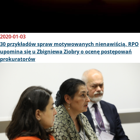
2020-01-03
30 przykładów spraw motywowanych nienawiścią. RPO
upomina się u Zbigniewa Ziobry o ocenę postępowań
prokuratorów
Obraz