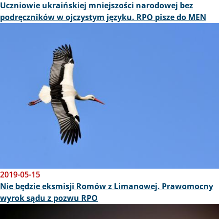
Uczniowie ukraińskiej mniejszości narodowej bez
podręczników w ojczystym języku. RPO pisze do MEN
Obraz
2019-05-15
Nie będzie eksmisji Romów z Limanowej. Prawomocny
wyrok sądu z pozwu RPO
Obraz