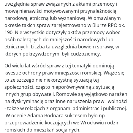
uwzględnia spraw związanych z aktami przemocy i
mową nienawiści motywowanymi przynależnością
narodową, etniczną lub wyznaniową. W omawianym
okresie takich spraw zarejestrowano w Biurze RPO ok.
190. Nie wszystkie dotyczyły aktów przemocy wobec
osób należących do mniejszości narodowych lub
etnicznych. Liczba ta uwzględnia bowiem sprawy, w
których pokrzywdzonymi byli cudzoziemcy.
Od wielu lat wśród spraw z tej tematyki dominują
kwestie ochrony praw mniejszości romskiej. Wiąże się
to ze szczególnie niekorzystną sytuacją tej
społeczności, często nieporównywalną z sytuacją
innych grup obywateli. Romowie są wyjątkowo narażeni
na dyskryminację oraz inne naruszenia praw i wolności
- także w relacjach z organami administracji publicznej.
W ocenie Adama Bodnara sukcesem było np.
przeprowadzenie koczujących we Wrocławiu rodzin
romskich do mieszkań socjalnych.