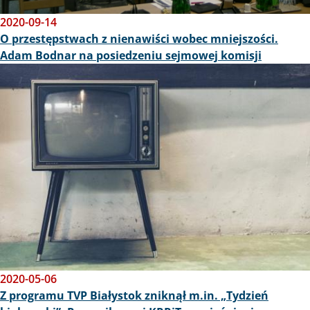
2020-09-14
O przestępstwach z nienawiści wobec mniejszości.
Adam Bodnar na posiedzeniu sejmowej komisji
Obraz
2020-05-06
Z programu TVP Białystok zniknął m.in. „Tydzień