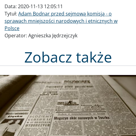
Data:
2020-11-13 12:05:11
Tytuł:
Adam Bodnar przed sejmową komisją - o
sprawach mniejszości narodowych i etnicznych w
Polsce
Operator:
Agnieszka Jędrzejczyk
Zobacz także
Obraz