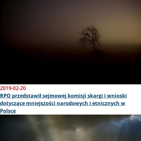
2019-02-20
RPO przedstawił sejmowej komisji skargi i wnioski
dotyczące mniejszości narodowych i etnicznych w
Polsce
Obraz