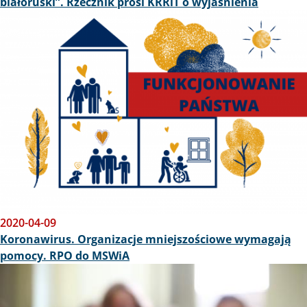
białoruski”. Rzecznik prosi KRRiT o wyjaśnienia
Obraz
2020-04-09
Koronawirus. Organizacje mniejszościowe wymagają
pomocy. RPO do MSWiA
Obraz