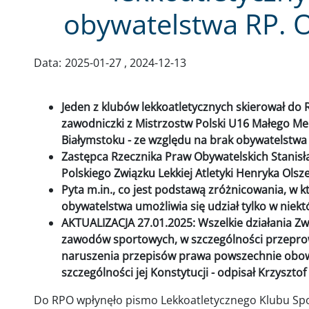
obywatelstwa RP. 
Data:
2025-01-27
2024-12-13
Jeden z klubów lekkoatletycznych skierował do
zawodniczki z Mistrzostw Polski U16 Małego M
Białymstoku - ze względu na brak obywatelstwa
Zastępca Rzecznika Praw Obywatelskich Stanisła
Polskiego Związku Lekkiej Atletyki Henryka Ols
Pyta m.in., co jest podstawą zróżnicowania, w 
obywatelstwa umożliwia się udział tylko w nie
AKTUALIZACJA 27.01.2025: Wszelkie działania Z
zawodów sportowych, w szczególności przeprowa
naruszenia przepisów prawa powszechnie obowi
szczególności jej Konstytucji - odpisał Krzyszto
Do RPO wpłynęło pismo Lekkoatletycznego Klubu Sp