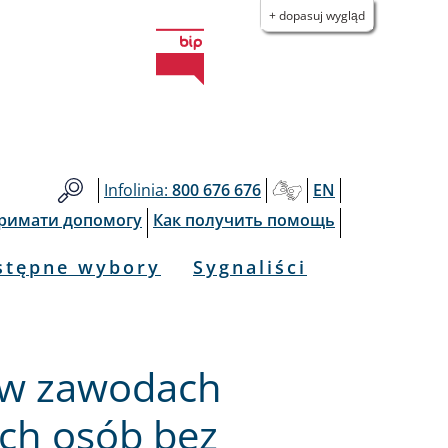
+ dopasuj wygląd
Infolinia:
800 676 676
EN
тримати допомогу
Как получить помощь
stępne wybory
Sygnaliści
 w zawodach
ych osób bez