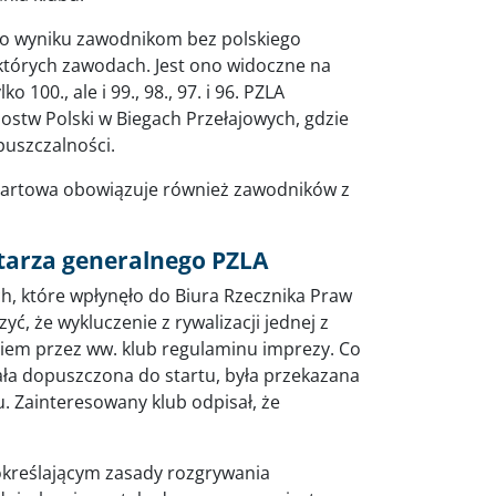
ego wyniku zawodnikom bez polskiego
ektórych zawodach. Jest ono widoczne na
100., ale i 99., 98., 97. i 96. PZLA
zostw Polski w Biegach Przełajowych, gdzie
puszczalności.
 startowa obowiązuje również zawodników z
tarza generalnego PZLA
h, które wpłynęło do Biura Rzecznika Praw
ć, że wykluczenie z rywalizacji jednej z
em przez ww. klub regulaminu imprezy. Co
tała dopuszczona do startu, była przekazana
. Zainteresowany klub odpisał, że
reślającym zasady rozgrywania