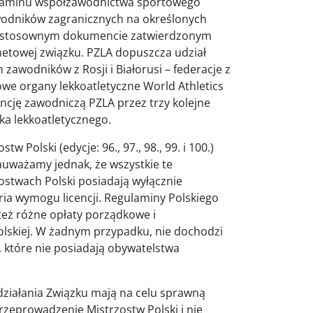
gulaminu współzawodnictwa sportowego
awodników zagranicznych na określonych
y w stosownym dokumencie zatwierdzonym
netowej związku. PZLA dopuszcza udział
zawodników z Rosji i Białorusi – federacje z
we organy lekkoatletyczne World Athletics
encję zawodniczą PZLA przez trzy kolejne
ska lekkoatletycznego.
 Polski (edycje: 96., 97., 98., 99. i 100.)
uważamy jednak, że wszystkie te
ostwach Polski posiadają wyłącznie
eria wymogu licencji. Regulaminy Polskiego
 też różne opłaty porządkowe i
olskiej. W żadnym przypadku, nie dochodzi
, które nie posiadają obywatelstwa
 działania Związku mają na celu sprawną
zeprowadzenie Mistrzostw Polski i nie