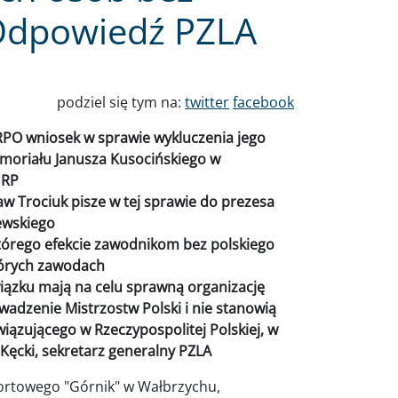
Odpowiedź PZLA
podziel się tym na:
twitter
facebook
 RPO wniosek w sprawie wykluczenia jego
emoriału Janusza Kusocińskiego w
 RP
w Trociuk pisze w tej sprawie do prezesa
zewskiego
którego efekcie zawodnikom bez polskiego
których zawodach
wiązku mają na celu sprawną organizację
dzenie Mistrzostw Polski i nie stanowią
ązującego w Rzeczypospolitej Polskiej, w
f Kęcki, sekretarz generalny PZLA
ortowego "Górnik" w Wałbrzychu,