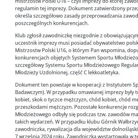
mistrzostw Polski U16 – czyli imprezy do której zawo
regulamin tej imprezy. Dokument zatwierdzony przez 
określa szczegółowo zasady przeprowadzania zawodó
poszczególnych konkurencjach.
Klub zgłosił zawodniczkę niezgodnie z obowiązujący
uczestnik imprezy musi posiadać obywatelstwo polsk
Mistrzostw Polski U16, o którym Pan wspomina, dop
konkurencjach objętych Systemem Sportu Młodzieżowe
szczegółowy Systemu Sportu Młodzieżowego Regul
Młodzieży Uzdolnionej, część C lekkoatletyka.
Dokument ten powstaje w kooperacji z Instytutem 
Badawczym). W przypadku omawianej imprezy były to
kobiet, skok o tyczce mężczyzn, chód kobiet, chód m
przeszkodami mężczyzn. Pozostałe konkurencje ro
Młodzieżowego odbyły się podczas tzw. zawodów mak
takich wydarzeń. W przypadku klubu Górnik Wałbrzy
zawodniczka, rywalizacja dla województw dolnośląsk
7 września 2024 roku. Zawodniczka wystartowała w te