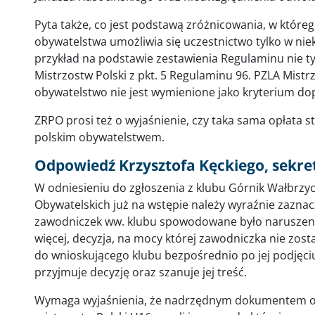
Pyta także, co jest podstawą zróżnicowania, w któr
obywatelstwa umożliwia się uczestnictwo tylko w ni
przykład na podstawie zestawienia Regulaminu nie tylko 
Mistrzostw Polski z pkt. 5 Regulaminu 96. PZLA Mistr
obywatelstwo nie jest wymienione jako kryterium do
ZRPO prosi też o wyjaśnienie, czy taka sama opłata
polskim obywatelstwem.
Odpowiedź Krzysztofa Kęckiego, sekre
W odniesieniu do zgłoszenia z klubu Górnik Wałbrzyc
Obywatelskich już na wstępie należy wyraźnie zaznaczy
zawodniczek ww. klubu spowodowane było naruszeni
więcej, decyzja, na mocy której zawodniczka nie zos
do wnioskującego klubu bezpośrednio po jej podjęciu
przyjmuje decyzję oraz szanuje jej treść.
Wymaga wyjaśnienia, że nadrzędnym dokumentem ok