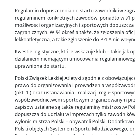
Regulamin dopuszczenia do startu zawodników zagr
regulaminem konkretnych zawodów, ponadto w §1 pkt
możliwości organizacyjnych i sportowych dopuszcza
zagranicznych. W §4 określa także, że zgłoszenia ofi
lekkoatletyczna, a takie zgłoszenie do PZLA nie wpłyn
Kwestie logistyczne, które wskazuje klub – takie jak 
działaniem niemającym umocowania regulaminowego.
uprawniona do startu.
Polski Związek Lekkiej Atletyki zgodnie z obowiązując
prawo do organizowania i prowadzenia współzawodni
(pkt. 1.) oraz ustanawiania i realizacji reguł sportow
współzawodnictwem sportowym organizowanym przez 
zapisów ustalane są także regulaminy mistrzostw Pol
dopuszcza do udziału w imprezach tylko zawodników p
wyłonić mistrza Polski – obywateli Polski. Dodatkow
Polski objętych Systemem Sportu Młodzieżowego, 