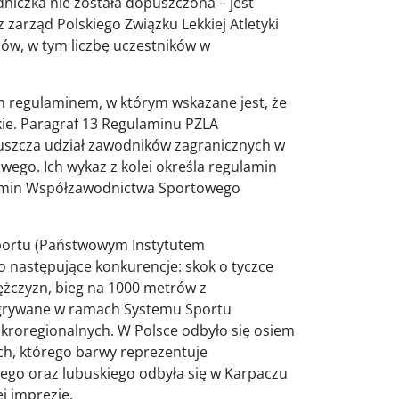
dniczka nie została dopuszczona – jest
zarząd Polskiego Związku Lekkiej Atletyki
w, w tym liczbę uczestników w
m regulaminem, w którym wskazane jest, że
ie. Paragraf 13 Regulaminu PZLA
uszcza udział zawodników zagranicznych w
go. Ich wykaz z kolei określa regulamin
amin Współzawodnictwa Sportowego
Sportu (Państwowym Instytutem
 następujące konkurencje: skok o tyczce
ężczyzn, bieg na 1000 metrów z
zgrywane w ramach Systemu Sportu
roregionalnych. W Polsce odbyło się osiem
ch, którego barwy reprezentuje
iego oraz lubuskiego odbyła się w Karpaczu
j imprezie.