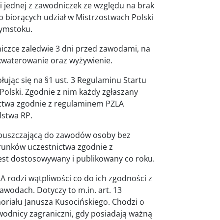
i jednej z zawodniczek ze względu na brak
 biorących udział w Mistrzostwach Polski
łymstoku.
iczce zaledwie 3 dni przed zawodami, na
akwaterowanie oraz wyżywienie.
łując się na §1 ust. 3 Regulaminu Startu
olski. Zgodnie z nim każdy zgłaszany
ictwa zgodnie z regulaminem PZLA
lstwa RP.
dopuszczającą do zawodów osoby bez
runków uczestnictwa zgodnie z
est dostosowywany i publikowany co roku.
 rodzi wątpliwości co do ich zgodności z
wodach. Dotyczy to m.in. art. 13
riału Janusza Kusocińskiego. Chodzi o
odnicy zagraniczni, gdy posiadają ważną