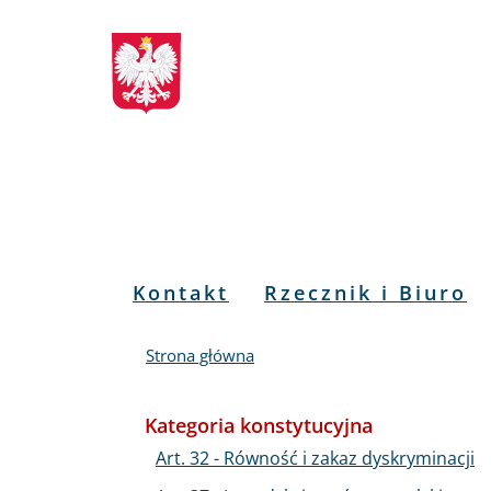
Biuletyn
Przejdź
Przejdź
Przejdź
Przejdź
do
do
to
do
Informacji
menu
treści
informacji
mapy
głównego
o
serwisu
Publicznej
kontakcie
RPO
Menu
Kontakt
Rzecznik i Biuro
PL
Strona główna
Kategoria konstytucyjna
Art. 32 - Równość i zakaz dyskryminacji