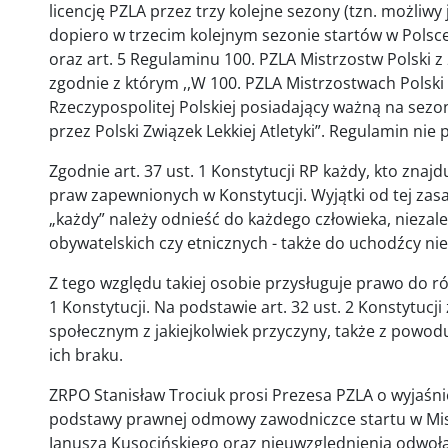
licencję PZLA przez trzy kolejne sezony (tzn. możliw
dopiero w trzecim kolejnym sezonie startów w Polsc
oraz art. 5 Regulaminu 100. PZLA Mistrzostw Polski z
zgodnie z którym ,,W 100. PZLA Mistrzostwach Polski
Rzeczypospolitej Polskiej posiadający ważną na sezo
przez Polski Związek Lekkiej Atletyki”. Regulamin nie
Zgodnie art. 37 ust. 1 Konstytucji RP każdy, kto znajd
praw zapewnionych w Konstytucji. Wyjątki od tej zas
„każdy” należy odnieść do każdego człowieka, nieza
obywatelskich czy etnicznych - także do uchodźcy 
Z tego względu takiej osobie przysługuje prawo do ró
1 Konstytucji. Na podstawie art. 32 ust. 2 Konstytucj
społecznym z jakiejkolwiek przyczyny, także z powo
ich braku.
ZRPO Stanisław Trociuk prosi Prezesa PZLA o wyjaśni
podstawy prawnej odmowy zawodniczce startu w Mis
Janusza Kusocińskiego oraz nieuwzględnienia odwoł