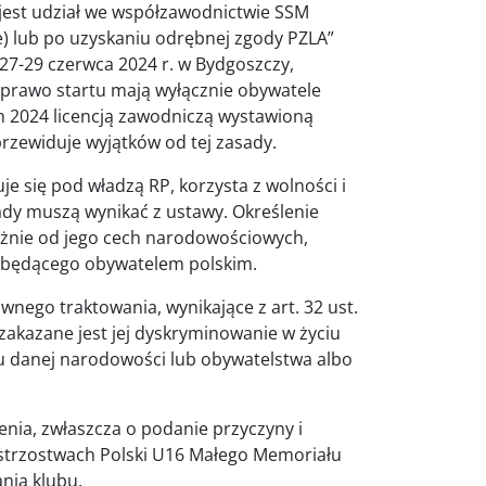
y jest udział we współzawodnictwie SSM
e) lub po uzyskaniu odrębnej zgody PZLA”
 27-29 czerwca 2024 r. w Bydgoszczy,
 prawo startu mają wyłącznie obywatele
n 2024 licencją zawodniczą wystawioną
 przewiduje wyjątków od tej zasady.
uje się pod władzą RP, korzysta z wolności i
ady muszą wynikać z ustawy. Określenie
leżnie od jego cech narodowościowych,
niebędącego obywatelem polskim.
wnego traktowania, wynikające z art. 32 ust.
i zakazane jest jej dyskryminowanie w życiu
du danej narodowości lub obywatelstwa albo
enia, zwłaszcza o podanie przyczyny i
trzostwach Polski U16 Małego Memoriału
ania klubu.