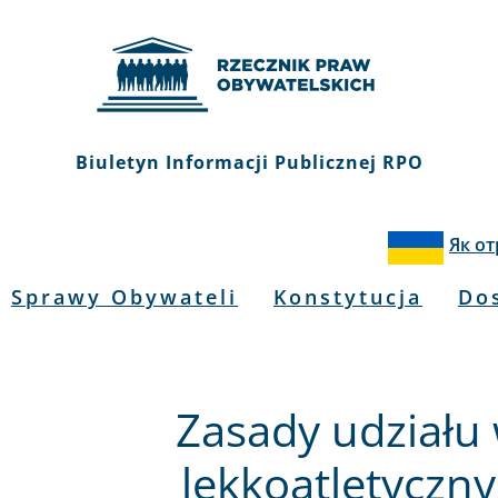
Biuletyn Informacji Publicznej RPO
Як о
Sprawy Obywateli
Konstytucja
Do
Zasady udziału
lekkoatletyczn