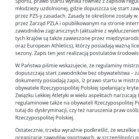
Sportu, prawo startu wynika również z zapisów re
młodzieży uzdolnionej, gdzie dopuszcza się start z
przez PZS-y zasadach. Zasady te określone został
przez Zarząd PZLA i opublikowanym na stronie inter
zawodników zagranicznych (aktualnie z wykluczeniem 
tych krajów są także zawieszone przez międzynarodo
oraz European Athletics), którzy posiadają ważną lic
sezony. Zapis ten jest realizacją postulatów środowi
W Państwa piśmie wskazujecie, że regulaminy mistrzostw
dopuszczają start zawodników bez obywatelstwa – za
dokumenty posiadają zapis, iż prawo startu w mistrz
obywatele Rzeczypospolitej Polskiej spełanijący kryt
Związku Lekkiej Atletyki w wielu aspektach narzucają
regulaminowe także na obywateli Rzeczypospolitej P
tutaj do dyskryminacji, czy też naruszenia praw osób
Rzeczypospolitej Polskiej.
Ostatecznie, trzeba wyraźnie podkreślić, że wszelkie
organizację zawodów sportowych, w szczególności pr