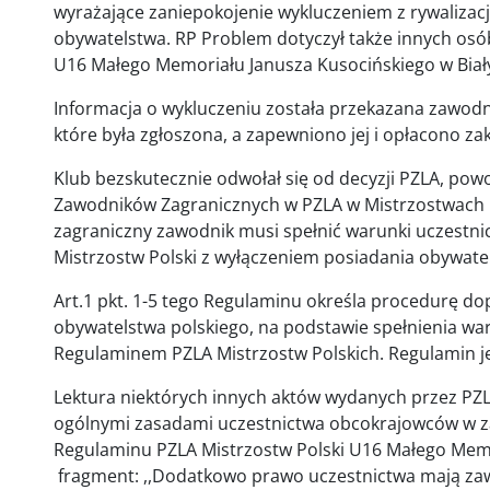
wyrażające zaniepokojenie wykluczeniem z rywalizacj
obywatelstwa. RP Problem dotyczył także innych osób
U16 Małego Memoriału Janusza Kusocińskiego w Bia
Informacja o wykluczeniu została przekazana zawodn
które była zgłoszona, a zapewniono jej i opłacono z
Klub bezskutecznie odwołał się od decyzji PZLA, powo
Zawodników Zagranicznych w PZLA w Mistrzostwach P
zagraniczny zawodnik musi spełnić warunki uczestn
Mistrzostw Polski z wyłączeniem posiadania obywate
Art.1 pkt. 1-5 tego Regulaminu określa procedurę 
obywatelstwa polskiego, na podstawie spełnienia wa
Regulaminem PZLA Mistrzostw Polskich. Regulamin j
Lektura niektórych innych aktów wydanych przez PZLA
ogólnymi zasadami uczestnictwa obcokrajowców w za
Regulaminu PZLA Mistrzostw Polski U16 Małego Memo
fragment: ,,Dodatkowo prawo uczestnictwa mają zaw