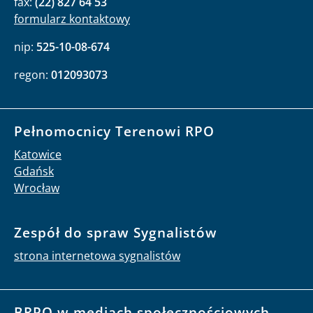
fax:
(22) 827 64 53
formularz kontaktowy
nip:
525-10-08-674
regon:
012093073
Pełnomocnicy Terenowi RPO
Katowice
Gdańsk
Wrocław
Zespół do spraw Sygnalistów
strona internetowa sygnalistów
BRPO w mediach społecznościowych