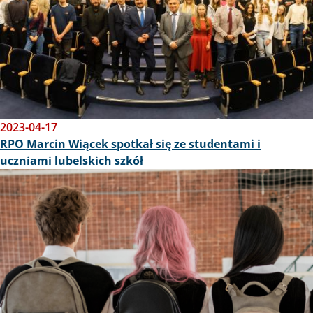
2023-04-17
RPO Marcin Wiącek spotkał się ze studentami i
uczniami lubelskich szkół
Obraz