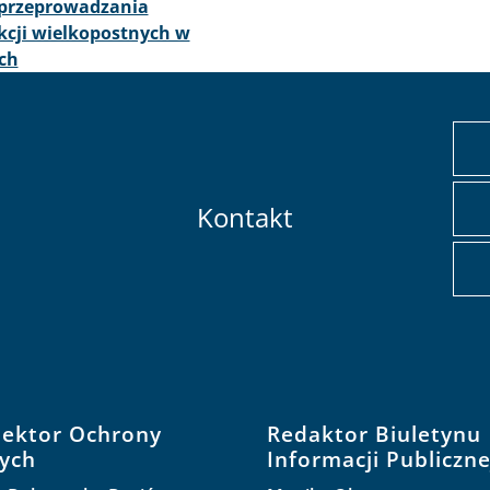
 przeprowadzania
kcji wielkopostnych w
ch
Kontakt
pektor Ochrony
Redaktor Biuletynu
ych
Informacji Publiczne