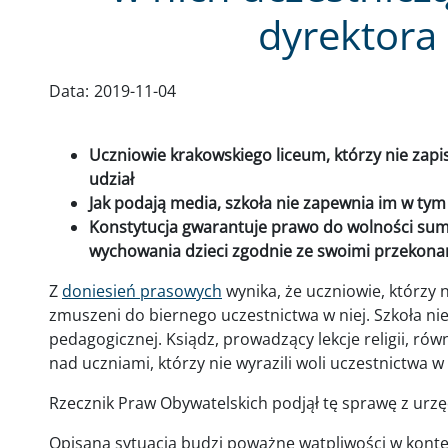
dyrektora
Data:
2019-11-04
Uczniowie krakowskiego liceum, którzy nie zapisal
udział
Jak podają media, szkoła nie zapewnia im w tym
Konstytucja gwarantuje prawo do wolności sumie
wychowania dzieci zgodnie ze swoimi przekona
Z
doniesień prasowych
wynika, że uczniowie, którzy nie
zmuszeni do biernego uczestnictwa w niej. Szkoła ni
pedagogicznej. Ksiądz, prowadzący lekcje religii, r
nad uczniami, którzy nie wyrazili woli uczestnictwa w l
Rzecznik Praw Obywatelskich podjął tę sprawę z urzę
Opisana sytuacja budzi poważne wątpliwości w konte