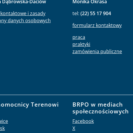
a Dąbrowska-Daciów
Monika Okrasa
kontaktowe i zasady
tel:
(22) 55 17 904
ony danych osobowych
formularz kontaktowy
praca
praktyki
zamówienia publiczne
nomocnicy Terenowi
BRPO w mediach
O
społecznościowych
wice
Facebook
sk
X