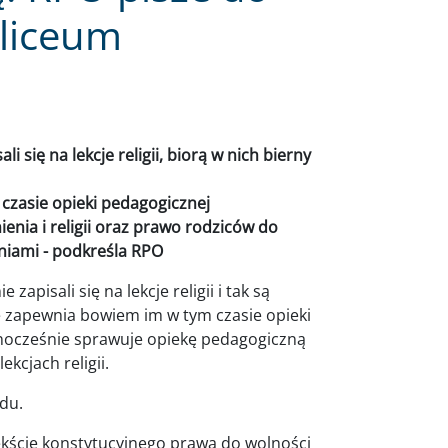
 liceum
i się na lekcje religii, biorą w nich bierny
 czasie opieki pedagogicznej
nia i religii oraz prawo rodziców do
niami - podkreśla RPO
 zapisali się na lekcje religii i tak są
e zapewnia bowiem im w tym czasie opieki
ównocześnie sprawuje opiekę pedagogiczną
ekcjach religii.
du.
kście konstytucyjnego prawa do wolności