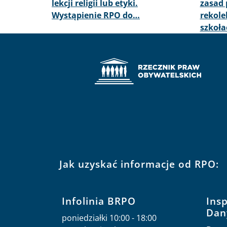
lekcji religii lub etyki.
zasad
Wystąpienie RPO do…
rekole
szkoła
Jak uzyskać informacje od RPO:
Infolinia BRPO
Ins
Dan
poniedziałki 10:00 - 18:00