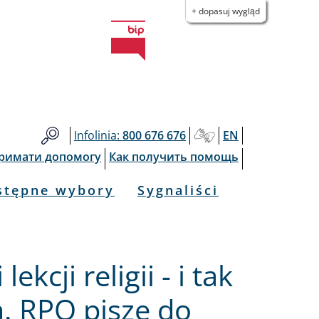
+ dopasuj wygląd
Infolinia:
800 676 676
EN
тримати допомогу
Как получить помощь
stępne wybory
Sygnaliści
kcji religii - i tak
ą. RPO pisze do