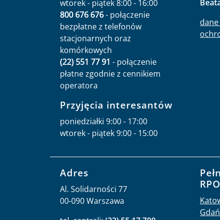
Beat
wtorek - piątek 8:00 - 16:00
800 676 676
- połączenie
dane 
bezpłatne z telefonów
ochr
stacjonarnych oraz
komórkowych
(22) 551 77 91
- połączenie
płatne zgodnie z cennikiem
operatora
Przyjęcia interesantów
poniedziałki 9:00 - 17:00
wtorek - piątek 9:00 - 15:00
Adres
Peł
RP
Al. Solidarności 77
Kato
00-090 Warszawa
Gdań