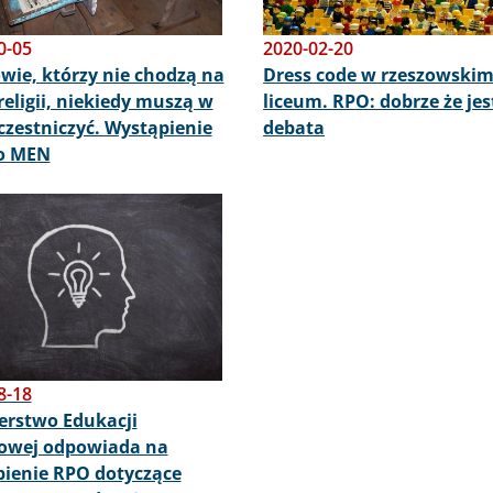
0-05
2020-02-20
wie, którzy nie chodzą na
Dress code w rzeszowski
 religii, niekiedy muszą w
liceum. RPO: dobrze że jes
czestniczyć. Wystąpienie
debata
o MEN
8-18
erstwo Edukacji
owej odpowiada na
ienie RPO dotyczące