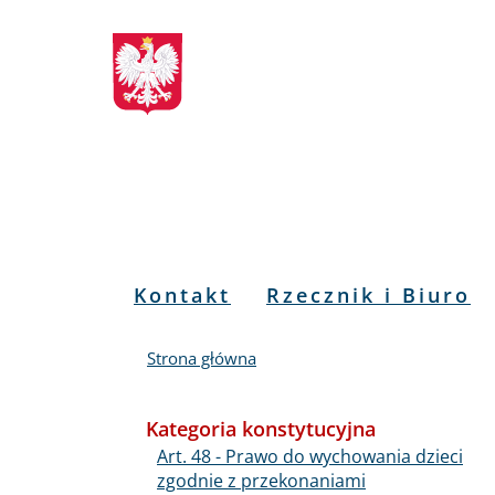
Biuletyn
Przejdź
Przejdź
Przejdź
Przejdź
do
do
to
do
Informacji
menu
treści
informacji
mapy
głównego
o
serwisu
Publicznej
kontakcie
RPO
Menu
Kontakt
Rzecznik i Biuro
PL
Strona główna
Kategoria konstytucyjna
Art. 48 - Prawo do wychowania dzieci
zgodnie z przekonaniami