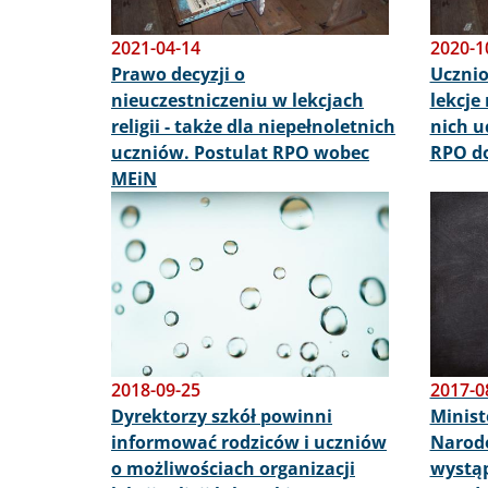
2021-04-14
2020-1
Prawo decyzji o
Ucznio
nieuczestniczeniu w lekcjach
lekcje
religii - także dla niepełnoletnich
nich u
uczniów. Postulat RPO wobec
RPO d
MEiN
Obraz
Obraz
2018-09-25
2017-0
Dyrektorzy szkół powinni
Minist
informować rodziców i uczniów
Narod
o możliwościach organizacji
wystąp