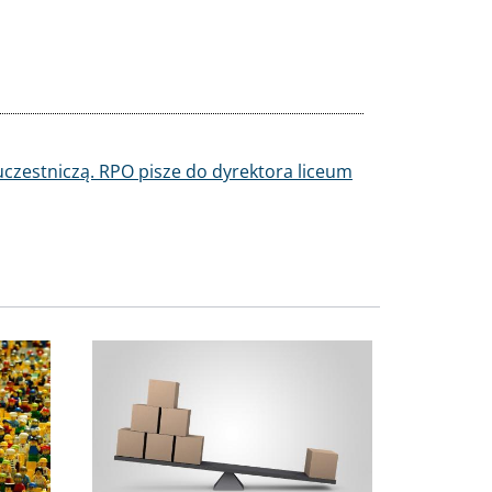
ch uczestniczą. RPO pisze do dyrektora liceum
Obraz