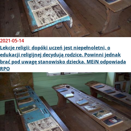
2021-05-14
Lekcje religii: dopóki uczeń jest niepełnoletni, o
edukacji religijnej decydują rodzice. Powinni jednak
brać pod uwagę stanowisko dziecka. MEiN odpowiada
RPO
Obraz