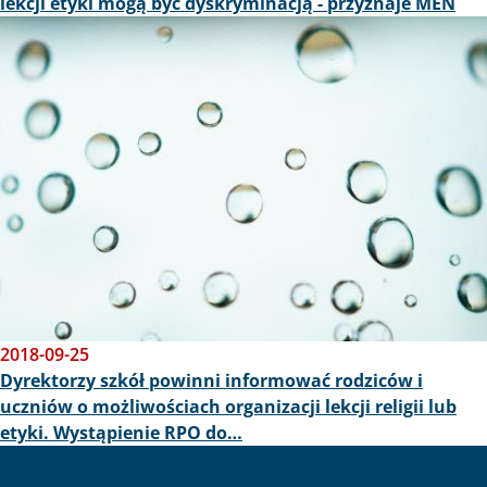
lekcji etyki mogą być dyskryminacją - przyznaje MEN
Obraz
2018-09-25
Dyrektorzy szkół powinni informować rodziców i
uczniów o możliwościach organizacji lekcji religii lub
etyki. Wystąpienie RPO do…