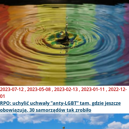
Obraz
2023-07-12
,
2023-05-08
,
2023-02-13
,
2023-01-11
,
2022-12-
01
RPO: uchylić uchwały ”anty-LGBT” tam, gdzie jeszcze
obowiązują. 30 samorządów tak zrobiło
Obraz