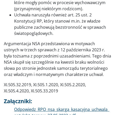
które mogły pomóc w procesie wychowawczym
(przynajmniej niektórym rodzicom).
Uchwała naruszyła również art. 25 ust. 2
Konstytucji RP, który stanowi m.in. że władze
publiczne zachowują bezstronność w sprawach
światopoglądowych.
Argumentacja NSA przedstawiona w motywach
ustnych w trzech sprawach z 12 października 2023 r.
była tożsama z poprzednimi uzasadnieniami. Tego dnia
NSA skupił się szczególnie na kwestii braku wolności
słowa po stronie jednostek samorządu terytorialnego
oraz władczym i normatywnym charakterze uchwał.
XI.505.32.2019, XI.505.1.2020, XI.505.2.2020,
XI.505.4.2020, XI.505.33.2019
Załączniki:
Dokument
Odpowiedz_RPO_nsa_skarga_kasacyjna_uchwala_