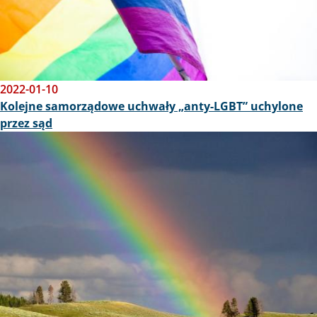
2022-01-10
Kolejne samorządowe uchwały „anty-LGBT” uchylone
przez sąd
Obraz