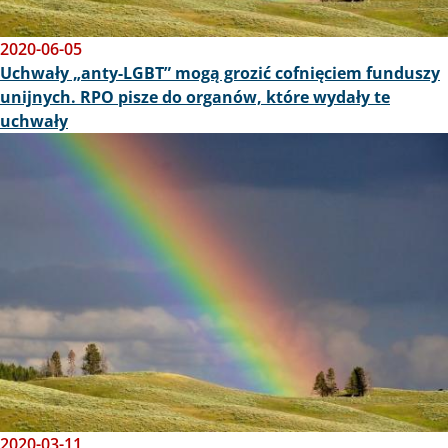
2020-06-05
Uchwały „anty-LGBT” mogą grozić cofnięciem funduszy
unijnych. RPO pisze do organów, które wydały te
uchwały
Obraz
2020-03-11