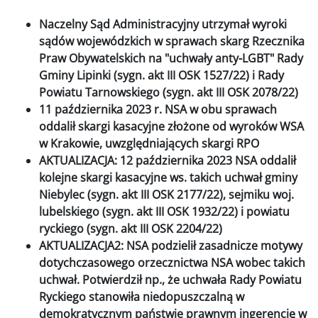
Naczelny Sąd Administracyjny utrzymał wyroki
sądów wojewódzkich w sprawach skarg Rzecznika
Praw Obywatelskich na "uchwały anty-LGBT" Rady
Gminy Lipinki (sygn. akt III OSK 1527/22) i Rady
Powiatu Tarnowskiego (sygn. akt III OSK 2078/22)
11 października 2023 r. NSA w obu sprawach
oddalił skargi kasacyjne złożone od wyroków WSA
w Krakowie, uwzględniających skargi RPO
AKTUALIZACJA: 12 października 2023 NSA oddalił
kolejne skargi kasacyjne ws. takich uchwał gminy
Niebylec (sygn. akt III OSK 2177/22), sejmiku woj.
lubelskiego (sygn. akt III OSK 1932/22) i powiatu
ryckiego (sygn. akt III OSK 2204/22)
AKTUALIZACJA2: NSA podzielił zasadnicze motywy
dotychczasowego orzecznictwa NSA wobec takich
uchwał. Potwierdził np., że uchwała Rady Powiatu
Ryckiego stanowiła niedopuszczalną w
demokratycznym państwie prawnym ingerencję w