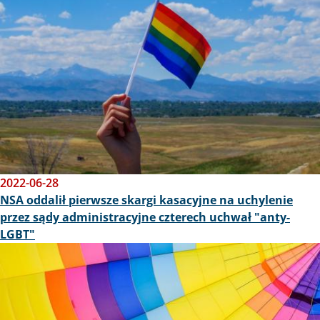
2022-06-28
NSA oddalił pierwsze skargi kasacyjne na uchylenie
przez sądy administracyjne czterech uchwał "anty-
LGBT"
Obraz