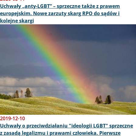
Uchwały „anty-LGBT” – sprzeczne także z prawem
europejskim. Nowe zarzuty skarg RPO do sądów i
kolejne skargi
Obraz
2019-12-10
Uchwały o przeciwdziałaniu "ideologii LGBT" sprzeczne
z zasadą legalizmu i prawami człowieka. Pierwsze